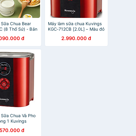
 Sữa Chua Bear
Máy làm sữa chua Kuvings
 (8 Thố Sứ) - Bản
KGC-712CB [2.0L] – Màu đỏ
- Hàng chính hãng
-Hàng chính hãng
.090.000 đ
2.990.000 đ
 Sữa Chua Và Pho
ong 1 Kuvings
B (2.0L) – Màu đỏ
.570.000 đ
hính Hãng