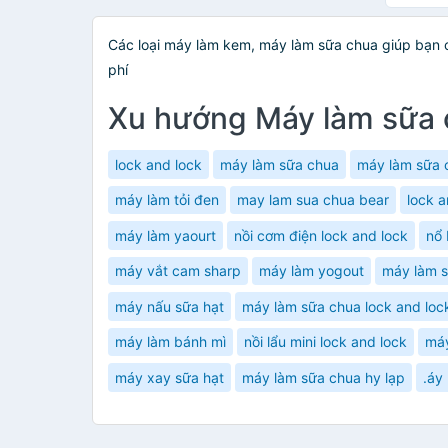
Hãng M
Các loại máy làm kem, máy làm sữa chua giúp bạn 
phí
Xu hướng Máy làm sữa
lock and lock
máy làm sữa chua
máy làm sữa 
máy làm tỏi đen
may lam sua chua bear
lock a
máy làm yaourt
nồi cơm điện lock and lock
nổ
máy vắt cam sharp
máy làm yogout
máy làm s
máy nấu sữa hạt
máy làm sữa chua lock and loc
máy làm bánh mì
nồi lẩu mini lock and lock
máy
máy xay sữa hạt
máy làm sữa chua hy lạp
.áy