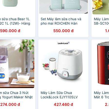
 sữa chua Bear 1L
Set Máy làm sữa chua và
Máy Làm
2C 1L (12W)- Hàng
pho mai ROICHEN Hàn
SB-SC10C
ãng
Quốc Hàng chính hãng
Quốc Tế 
590.000 đ
550.000 đ
1
m sữa Chua 3 Nút
Máy Làm Sữa Chua
Máy Làm
 Yogurt Maker Nhật
Lock&Lock EJY110SLV
Mát 6 Tr
ữa Chua Tại Nhà
(1000ml) - Hàng chính hãng
KGC-712C
274.000 đ
427.460 đ
2
n - Hàng Chính
- Hàng C