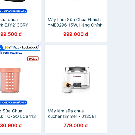
sữa chua
Máy Làm Sữa Chua Elmich
ck EJY213GRY
YME0296 15W, Hàng Chính
ogurt Maker - 220-
Hãng, Cảm Ứng Điện Tử,
599.500 đ
999.000 đ
/60Hz, 20W, 1.08L
Nồi Ủ Inox - JoyMall
m - Hàng Chính
oyMall
g Sữa Chua
Máy làm sữa chua
ck TO-GO LCB413
Kuchenzimmer - 013581
Lớp Có Kèm
Hàng Chính Hãng
130.900 đ
779.000 đ
àng Chính Hãng -