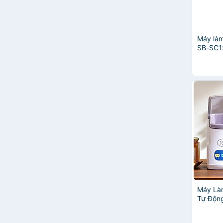
Máy làm
SB-SC1
chính h
Máy Là
Tự Động
- Làm S
Đơn Giả