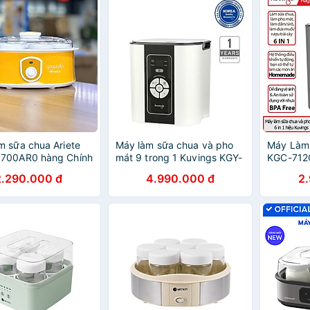
 sữa chua Ariete
Máy làm sữa chua và pho
Máy Làm
700AR0 hàng Chính
mát 9 trong 1 Kuvings KGY-
KGC-712C
881CB [2.0L] - Hàng chính
Chính Hã
2.290.000 đ
4.990.000 đ
2
hãng