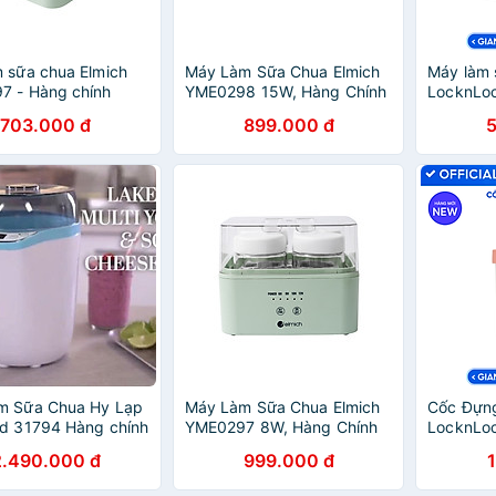
 sữa chua Elmich
Máy Làm Sữa Chua Elmich
Máy làm 
7 - Hàng chính
YME0298 15W, Hàng Chính
LocknLo
Hãng, Điều Khiển Cơ, 7 Hũ
Digital Y
703.000 đ
899.000 đ
Thủy Tinh 200ml - JoyMall
240V, 50
- Màu xá
Hãng - J
m Sữa Chua Hy Lạp
Máy Làm Sữa Chua Elmich
Cốc Đựn
d 31794 Hàng chính
YME0297 8W, Hàng Chính
LocknLo
Hãng, Cảm Ứng Điện Tử, 4
600ml 2 
2.490.000 đ
999.000 đ
Hũ Thủy Tinh 200ml -
Muỗng, H
JoyMall
JoyMall