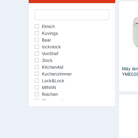
Elmich
Kuvings
Bear
locknlock
VonShef
2lock
KitchenAid
Máy làm
Kuchenzimmer
YME029
hãng
Lock&Lock
MINIIN
Roichen
Silvercrest