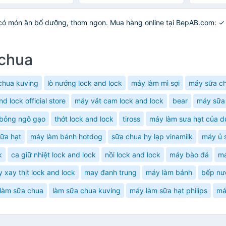
INIIN
có món ăn bổ dưỡng, thơm ngon. Mua hàng online tại BepAB.com: ✓
 chua
chua kuving
lò nướng lock and lock
máy làm mì sợi
máy sữa c
nd lock official store
máy vắt cam lock and lock
bear
máy sữa
 bỏng ngô gạo
thớt lock and lock
tiross
máy làm sưa hạt của d
ữa hạt
máy làm bánh hotdog
sữa chua hy lạp vinamilk
máy ủ 
k
ca giữ nhiệt lock and lock
nồi lock and lock
máy bào đá
má
 xay thịt lock and lock
may đanh trung
máy làm bánh
bếp nư
 làm sữa chua
làm sữa chua kuving
máy làm sữa hạt philips
má