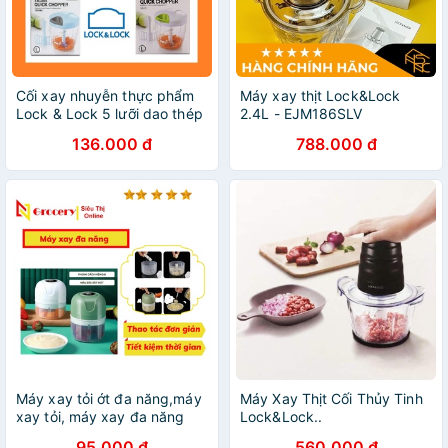
Cối xay nhuyễn thực phẩm
Máy xay thịt Lock&Lock
Lock & Lock 5 lưỡi dao thép
2.4L - EJM186SLV
Quick Chopper CKS310BLU
136.000 đ
788.000 đ
- dụng cụ nghiền nhỏ thịt cá
hành tỏi ớt
Máy xay tỏi ớt đa năng,máy
Máy Xay Thịt Cối Thủy Tinh
xay tỏi, máy xay đa năng
Lock&Lock..
95.000 đ
560.000 đ