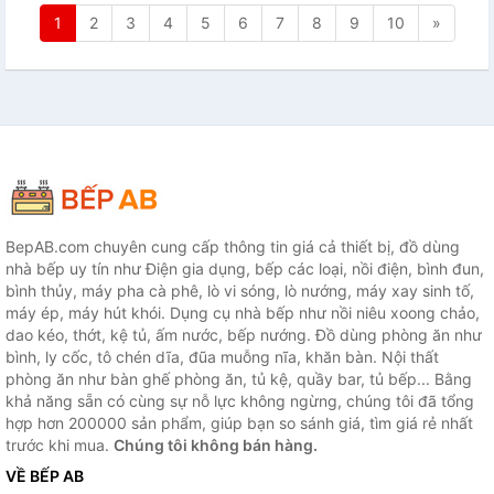
1
2
3
4
5
6
7
8
9
10
»
BepAB.com chuyên cung cấp thông tin giá cả thiết bị, đồ dùng
nhà bếp uy tín như Điện gia dụng, bếp các loại, nồi điện, bình đun,
bình thủy, máy pha cà phê, lò vi sóng, lò nướng, máy xay sinh tố,
máy ép, máy hút khói. Dụng cụ nhà bếp như nồi niêu xoong chảo,
dao kéo, thớt, kệ tủ, ấm nước, bếp nướng. Đồ dùng phòng ăn như
bình, ly cốc, tô chén dĩa, đũa muỗng nĩa, khăn bàn. Nội thất
phòng ăn như bàn ghế phòng ăn, tủ kệ, quầy bar, tủ bếp... Bằng
khả năng sẵn có cùng sự nỗ lực không ngừng, chúng tôi đã tổng
hợp hơn 200000 sản phẩm, giúp bạn so sánh giá, tìm giá rẻ nhất
trước khi mua.
Chúng tôi không bán hàng.
VỀ BẾP AB