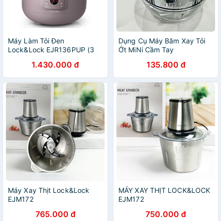
Máy Làm Tỏi Đen
Dụng Cụ Máy Băm Xay Tỏi
Lock&Lock EJR136PUP (3
Ớt MiNi Cầm Tay
Lít)
Lock&Lock, Dụng Cụ Xay
1.430.000 đ
135.800 đ
Hành, Thịt, Cá Đa Năng Làm
Đồ Ăn Dặm Cho Bé - Chính
Hãng
Máy Xay Thịt Lock&Lock
MÁY XAY THỊT LOCK&LOCK
EJM172
EJM172
765.000 đ
750.000 đ