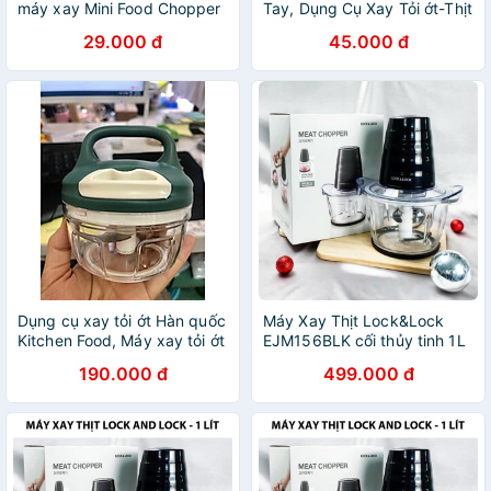
máy xay Mini Food Chopper
Tay, Dụng Cụ Xay Tỏi ớt-Thịt
đa năng cao cấp mẫu mới
Cá Đa Năng
29.000 đ
45.000 đ
Dụng cụ xay tỏi ớt Hàn quốc
Máy Xay Thịt Lock&Lock
Kitchen Food, Máy xay tỏi ớt
EJM156BLK cối thủy tinh 1L
bằng dây cót
190.000 đ
499.000 đ