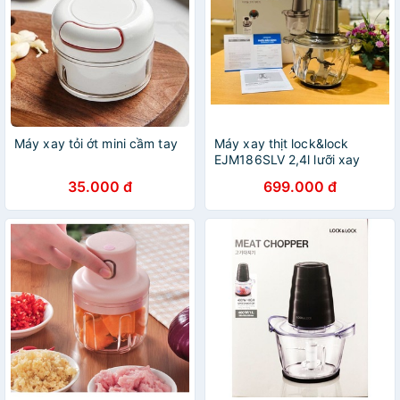
Máy xay tỏi ớt mini cầm tay
Máy xay thịt lock&lock
EJM186SLV 2,4l lưỡi xay
kép, công suất 400w
35.000 đ
699.000 đ