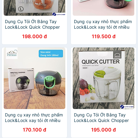
Dụng Cụ Tỏi Ớt Bằng Tay
Dụng cụ xay nhỏ thực phẩm
Lock&Lock Quick Chopper
Lock&Lock xay tỏi ớt nhiều
CKS310
size CKS302 CKD307
198.000 đ
119.500 đ
CKS308 CKS309 CKS310
CKS321
Dụng cụ xay nhỏ thực phẩm
Dụng Cụ Tỏi Ớt Bằng Tay
Lock&Lock xay tỏi ớt nhiều
Lock&Lock Quick Chopper
size Ring Pull Chopper
CKS307 (Size L)
170.100 đ
195.000 đ
CKS312 CKS313 CKS314
P3hstore