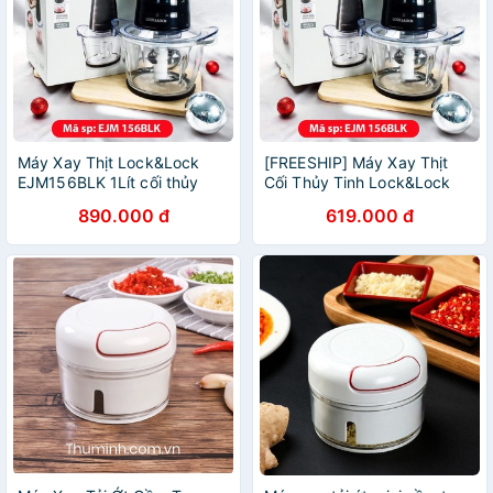
Máy Xay Thịt Lock&Lock
[FREESHIP] Máy Xay Thịt
EJM156BLK 1Lít cối thủy
Cối Thủy Tinh Lock&Lock
tinh.
EJM156BLK
890.000 đ
619.000 đ