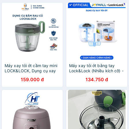
Máy xay tỏi ớt cầm tay mini
Máy xay tỏi ớt bằng tay
LOCK&LOCK, Dụng cụ xay
Lock&Lock (Nhiều kích cỡ) -
nhỏ thực phẩm đa năng
Hàng chính hãng, lực nghiền
159.000 đ
134.750 đ
Ring Pull Chopper 900ml
mạnh với 3 lưỡi dao thép
màu xanh lá
không gỉ