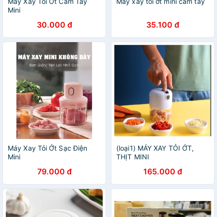
Máy Xay Tỏi Ớt Cầm Tay
Máy xay tỏi ớt mini cầm tay
Mini
30.000 đ
35.100 đ
Máy Xay Tỏi Ớt Sạc Điện
(loại1) MÁY XAY TỎI ỚT,
Mini
THỊT MINI
79.000 đ
165.000 đ