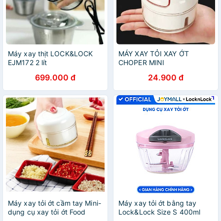
Máy xay thịt LOCK&LOCK
MÁY XAY TỎI XAY ỚT
EJM172 2 lít
CHOPER MINI
699.000 đ
24.900 đ
Máy xay tỏi ớt cầm tay Mini-
Máy xay tỏi ớt bằng tay
dụng cụ xay tỏi ớt Food
Lock&Lock Size S 400ml
Chopper
Màu hồng CKS308-PIK-