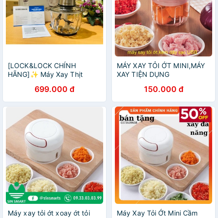
[LOCK&LOCK CHÍNH
MÁY XAY TỎI ỚT MINI,MÁY
HÃNG]✨ Máy Xay Thịt
XAY TIỆN DỤNG
Lock&Lock Cối Lớn EJM186
699.000 đ
150.000 đ
SLV 2.4 Lít
Máy xay tỏi ớt xoay ớt tỏi
Máy Xay Tỏi Ớt Mini Cầm