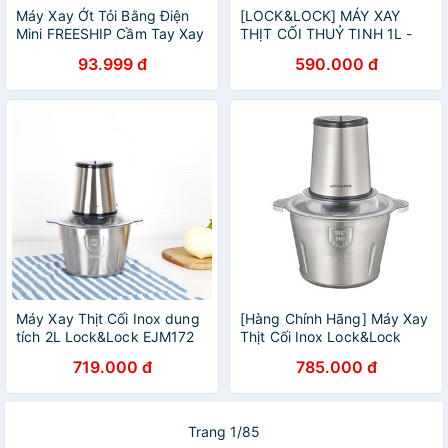
Máy Xay Ớt Tỏi Bằng Điện
[LOCK&LOCK] MÁY XAY
Mini FREESHIP Cầm Tay Xay
THỊT CỐI THUỶ TINH 1L -
Tỏi Ớt Hành Rau Củ Quả
EJM156 BLK
93.999 đ
590.000 đ
Máy Xay Thịt Cối Inox dung
[Hàng Chính Hãng] Máy Xay
tích 2L Lock&Lock EJM172
Thịt Cối Inox Lock&Lock
EJM172
719.000 đ
785.000 đ
Trang 1/85