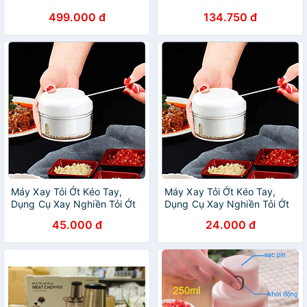
Màu xanh dương CKS310-
499.000 đ
134.750 đ
BLU - Hàng chính hãng, lực
nghiền mạnh với 3 lưỡi dao
thép không gỉ - JoyMall
Máy Xay Tỏi Ớt Kéo Tay,
Máy Xay Tỏi Ớt Kéo Tay,
Dụng Cụ Xay Nghiền Tỏi Ớt
Dụng Cụ Xay Nghiền Tỏi Ớt
Mẫu Mới 2020
Mẫu Mới 2020
45.000 đ
24.000 đ