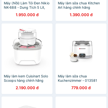
Máy (Nồi) Làm Tỏi Đen Nikio
Máy làm sữa chua Kitchen
NK-688 - Dung Tích 5 Lít,
Art hàng chính hãng
Làm Được 1.5 Kg Tỏi, Công
1.950.000 đ
1.390.000 đ
Nghệ Ủ Tỏi Nhật Bản Cho Tỉ
Lệ Thành Công 99%, Tự
Động Sấy Khô Giúp Tỏi
Thơm Ngon Chuẩn Vị - Đỏ
Tím
Máy làm kem Cuisinart Solo
Máy làm sữa chua
Scoops hàng chính hãng
Kuchenzimmer - 013581
Hàng Chính Hãng
2.190.000 đ
779.000 đ