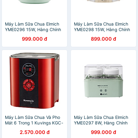
Máy Làm Sữa Chua Elmich
Máy Làm Sữa Chua Elmich
YME0296 15W, Hàng Chính
YME0298 15W, Hàng Chính
Hãng, Cảm Ứng Điện Tử, Nồi
Hãng, Điều Khiển Cơ, 7 Hũ
999.000 đ
899.000 đ
Ủ Inox - JoyMall
Thủy Tinh 200ml - JoyMall
Máy Làm Sữa Chua Và Pho
Máy Làm Sữa Chua Elmich
Mát 6 Trong 1 Kuvings KGC-
YME0297 8W, Hàng Chính
712CB (2.0L) – Màu đỏ -
Hãng, Cảm Ứng Điện Tử, 4
2.570.000 đ
999.000 đ
Hàng Chính Hãng
Hũ Thủy Tinh 200ml -