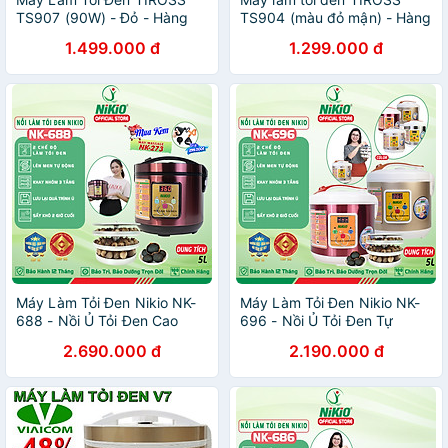
TS907 (90W) - Đỏ - Hàng
TS904 (màu đỏ mận) - Hàng
chính hãng
chính hãng
1.499.000 đ
1.299.000 đ
Máy Làm Tỏi Đen Nikio NK-
Máy Làm Tỏi Đen Nikio NK-
688 - Nồi Ủ Tỏi Đen Cao
696 - Nồi Ủ Tỏi Đen Tự
Cấp, Công Nghệ Nhật Bản,
Động, Công Nghệ Nhật Bản,
2.690.000 đ
2.190.000 đ
Làm Tỏi Và Sấy Khô Tự
Tỉ Lệ Thành Công 99%, Tỏi
Động, Tỉ Lệ Thành Công
Thơm Ngon Chuẩn Vị, Dung
99%, Tỏi Thơm Ngon Chuẩn
Tích 6 Lít, Khay Chứa 3
Vị - Dung Tích 5 Lít, Làm
Tầng, Làm 2kg Tỏi - Hàng
Được 1.5 Kg Tỏi - Hàng
Chính Hãng
Chính Hãng