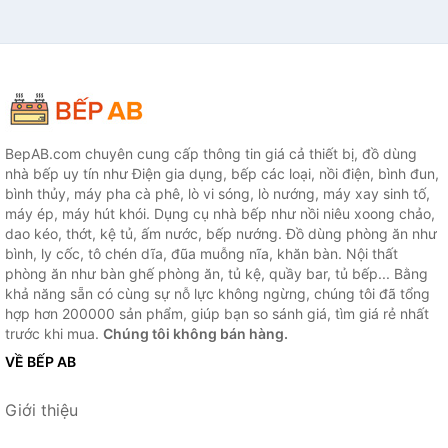
BepAB.com chuyên cung cấp thông tin giá cả thiết bị, đồ dùng
nhà bếp uy tín như Điện gia dụng, bếp các loại, nồi điện, bình đun,
bình thủy, máy pha cà phê, lò vi sóng, lò nướng, máy xay sinh tố,
máy ép, máy hút khói. Dụng cụ nhà bếp như nồi niêu xoong chảo,
dao kéo, thớt, kệ tủ, ấm nước, bếp nướng. Đồ dùng phòng ăn như
bình, ly cốc, tô chén dĩa, đũa muỗng nĩa, khăn bàn. Nội thất
phòng ăn như bàn ghế phòng ăn, tủ kệ, quầy bar, tủ bếp... Bằng
khả năng sẵn có cùng sự nỗ lực không ngừng, chúng tôi đã tổng
hợp hơn 200000 sản phẩm, giúp bạn so sánh giá, tìm giá rẻ nhất
trước khi mua.
Chúng tôi không bán hàng.
VỀ BẾP AB
Giới thiệu