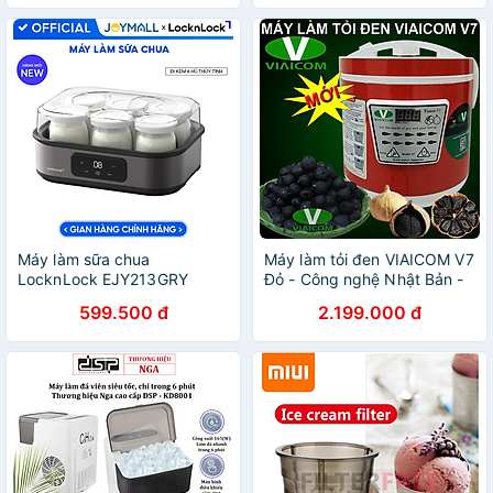
JoyMall
Máy làm sữa chua
Máy làm tỏi đen VIAICOM V7
LocknLock EJY213GRY
Đỏ - Công nghệ Nhật Bản -
Digital Yogurt Maker - 220-
Hàng chính hãng
599.500 đ
2.199.000 đ
240V, 50/60Hz, 20W, 1.08L
- Màu xám - Hàng Chính
Hãng - JoyMall