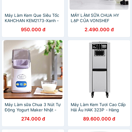
Máy Làm Kem Que Siêu Tốc
MÁY LÀM SỮA CHUA HY
KAHCHAN KEM2173-Xanh -
LẠP CỦA VONSHEF
Hàng chính hãng
‎2000018 Hàng chính hãng
950.000 đ
2.490.000 đ
Máy Làm sữa Chua 3 Nút Tự
Máy Làm Kem Tươi Cao Cấp
Động Yogurt Maker Nhật -
Hải Âu HAK 323P - Hàng
Làm Sữa Chua Tại Nhà Đơn
Chính Hãng
274.000 đ
89.600.000 đ
Giản - Hàng Chính Hãng
MINIIN