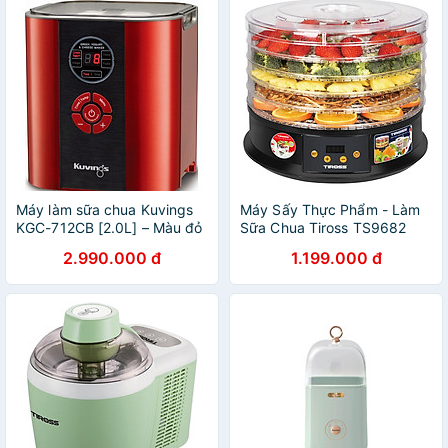
Máy làm sữa chua Kuvings
Máy Sấy Thực Phẩm - Làm
KGC-712CB [2.0L] – Màu đỏ
Sữa Chua Tiross TS9682
-Hàng chính hãng
(250W) - Hàng chính hãng
2.990.000 đ
1.199.000 đ