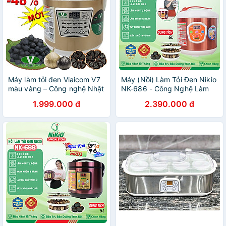
Máy làm tỏi đen Viaicom V7
Máy (Nồi) Làm Tỏi Đen Nikio
màu vàng – Công nghệ Nhật
NK-686 - Công Nghệ Làm
– 2021 – Hàng chính hãng
Tỏi Tự Động Nhật Bản, Thời
1.999.000 đ
2.390.000 đ
Gian Làm Tỏi Và Sấy Khô
Tùy Chỉnh Linh Hoạt Giúp Tỏi
Thơm Ngon, Giàu Chất Dinh
Dưỡng - Dung Tích 6 Lít,
Làm Được 2Kg Tỏi - Cafe
Sữa - Cà Phê Sữa