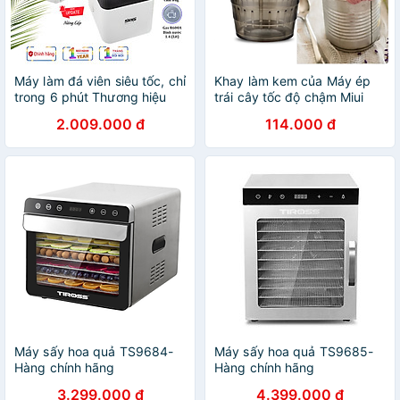
Máy làm đá viên siêu tốc, chỉ
Khay làm kem của Máy ép
trong 6 phút Thương hiệu
trái cây tốc độ chậm Miui
Nga cao cấp DSP KD8001,
JE-B03B, B01B, JE-B02B ,
2.009.000 đ
114.000 đ
Công suất làm đá 90-165W,
JE-B05B, XKJ-03B, B01B
sản lượng 12kg/24h, Dung
mã B11 - Hàng Nhập Khẩu
tích bình chứa 1,4 lit - HÀNG
NHẬP KHẨU, BẢO HÀNH 12
THÁNG
Máy sấy hoa quả TS9684-
Máy sấy hoa quả TS9685-
Hàng chính hãng
Hàng chính hãng
3.299.000 đ
4.399.000 đ