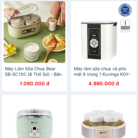
Máy Làm Sữa Chua Bear
Máy làm sữa chua và pho
SB-SC10C (8 Thố Sứ) - Bản
mát 9 trong 1 Kuvings KGY-
Quốc Tế - Hàng chính hãng
881CB [2.0L] - Hàng chính
1.090.000 đ
4.990.000 đ
hãng