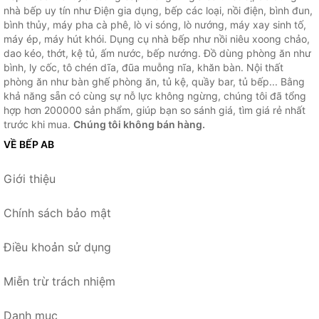
nhà bếp uy tín như Điện gia dụng, bếp các loại, nồi điện, bình đun,
bình thủy, máy pha cà phê, lò vi sóng, lò nướng, máy xay sinh tố,
máy ép, máy hút khói. Dụng cụ nhà bếp như nồi niêu xoong chảo,
dao kéo, thớt, kệ tủ, ấm nước, bếp nướng. Đồ dùng phòng ăn như
bình, ly cốc, tô chén dĩa, đũa muỗng nĩa, khăn bàn. Nội thất
phòng ăn như bàn ghế phòng ăn, tủ kệ, quầy bar, tủ bếp... Bằng
khả năng sẵn có cùng sự nỗ lực không ngừng, chúng tôi đã tổng
hợp hơn 200000 sản phẩm, giúp bạn so sánh giá, tìm giá rẻ nhất
trước khi mua.
Chúng tôi không bán hàng.
VỀ BẾP AB
Giới thiệu
Chính sách bảo mật
Điều khoản sử dụng
Miễn trừ trách nhiệm
Danh mục