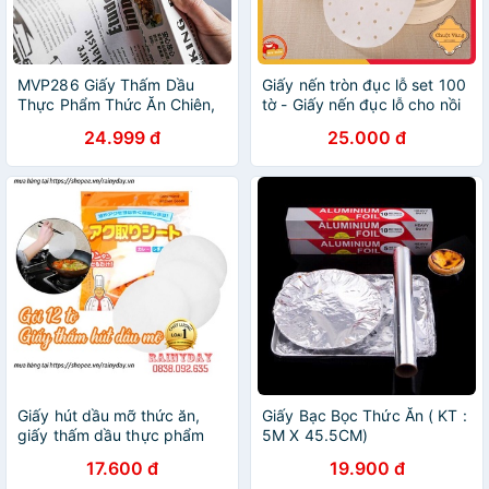
MVP286 Giấy Thấm Dầu
Giấy nến tròn đục lỗ set 100
Thực Phẩm Thức Ăn Chiên,
tờ - Giấy nến đục lỗ cho nồi
Làm Bánh Vintage Hình Giấy
chiên không dầu, giấy thấm
24.999 đ
25.000 đ
Báo
dầu ăn
Giấy hút dầu mỡ thức ăn,
Giấy Bạc Bọc Thức Ăn ( KT :
giấy thấm dầu thực phẩm
5M X 45.5CM)
váng dầu mỡ ăn lẩu, hầm,
17.600 đ
19.900 đ
chiên rán - gói 12 tờ