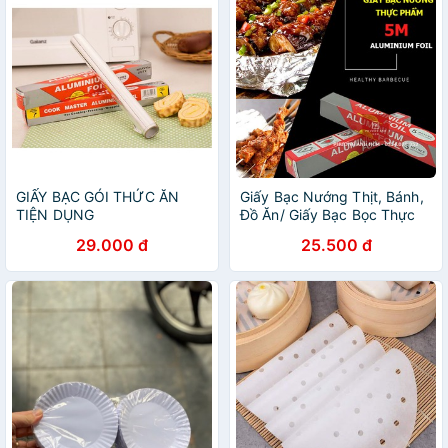
GIẤY BẠC GÓI THỨC ĂN
Giấy Bạc Nướng Thịt, Bánh,
TIỆN DỤNG
Đồ Ăn/ Giấy Bạc Bọc Thực
Phẩm (30cmx5m)
29.000 đ
25.500 đ