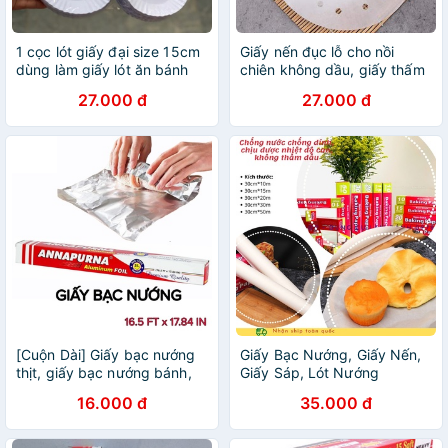
1 cọc lót giấy đại size 15cm
Giấy nến đục lỗ cho nồi
dùng làm giấy lót ăn bánh
chiên không dầu, giấy thấm
dầu ăn
27.000 đ
27.000 đ
[Cuộn Dài] Giấy bạc nướng
Giấy Bạc Nướng, Giấy Nến,
thịt, giấy bạc nướng bánh,
Giấy Sáp, Lót Nướng
giấy bạc nướng đồ ăn màng
Bánh,Thức Ăn Chịu Nhiệt
16.000 đ
35.000 đ
nhôm UNNAPARNA
Chống Dính Không Thấm
Dầu