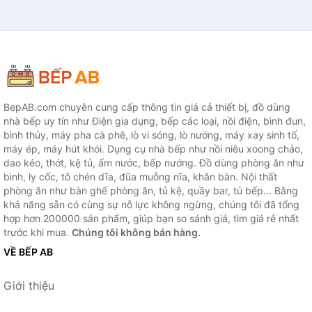
BepAB.com chuyên cung cấp thông tin giá cả thiết bị, đồ dùng
nhà bếp uy tín như Điện gia dụng, bếp các loại, nồi điện, bình đun,
bình thủy, máy pha cà phê, lò vi sóng, lò nướng, máy xay sinh tố,
máy ép, máy hút khói. Dụng cụ nhà bếp như nồi niêu xoong chảo,
dao kéo, thớt, kệ tủ, ấm nước, bếp nướng. Đồ dùng phòng ăn như
bình, ly cốc, tô chén dĩa, đũa muỗng nĩa, khăn bàn. Nội thất
phòng ăn như bàn ghế phòng ăn, tủ kệ, quầy bar, tủ bếp... Bằng
khả năng sẵn có cùng sự nỗ lực không ngừng, chúng tôi đã tổng
hợp hơn 200000 sản phẩm, giúp bạn so sánh giá, tìm giá rẻ nhất
trước khi mua.
Chúng tôi không bán hàng.
VỀ BẾP AB
Giới thiệu