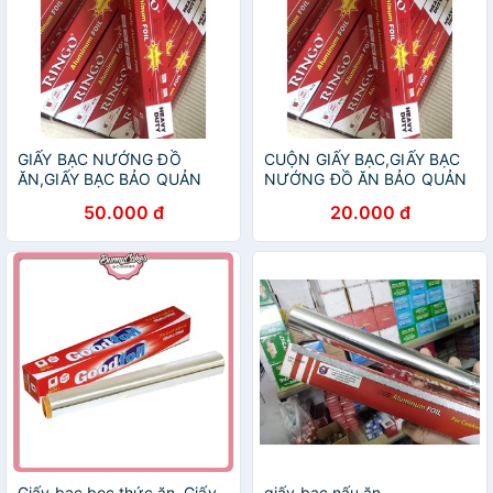
GIẤY BẠC NƯỚNG ĐỒ
CUỘN GIẤY BẠC,GIẤY BẠC
ĂN,GIẤY BẠC BẢO QUẢN
NƯỚNG ĐỒ ĂN BẢO QUẢN
ĐỒ ĂN
ĐỒ ĂN
50.000 đ
20.000 đ
Giấy bạc bọc thức ăn, Giấy
giấy bạc nấu ăn