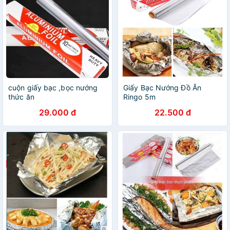
cuộn giấy bạc ,bọc nướng
Giấy Bạc Nướng Đồ Ăn
thức ăn
Ringo 5m
29.000 đ
22.500 đ