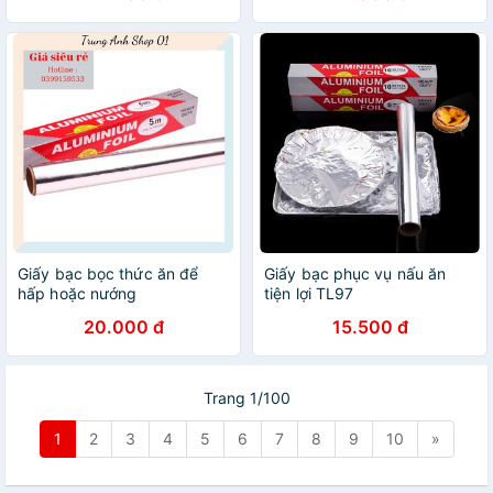
Giấy bạc bọc thức ăn để
Giấy bạc phục vụ nấu ăn
hấp hoặc nướng
tiện lợi TL97
20.000 đ
15.500 đ
Trang 1/100
1
2
3
4
5
6
7
8
9
10
»