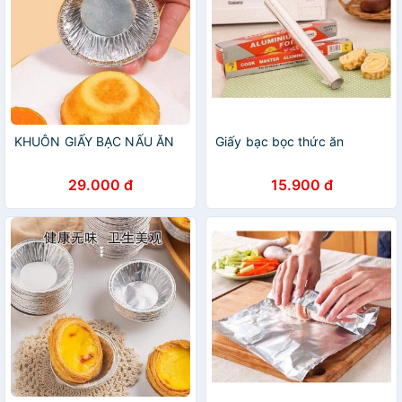
KHUÔN GIẤY BẠC NẤU ĂN
Giấy bạc bọc thức ăn
29.000 đ
15.900 đ