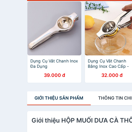
Dụng Cụ Vắt Chanh Inox
Dụng Cụ Vắt Chanh
Đa Dụng
Bằng Inox Cao Cấp -
Không Gỉ - Nhỏ Gọn -
39.000 đ
32.000 đ
Tiện Dụng (Màu Bạc)
GIỚI THIỆU
SẢN PHẨM
THÔNG TIN
CHI
Giới thiệu HỘP MUỐI DƯA CÀ T