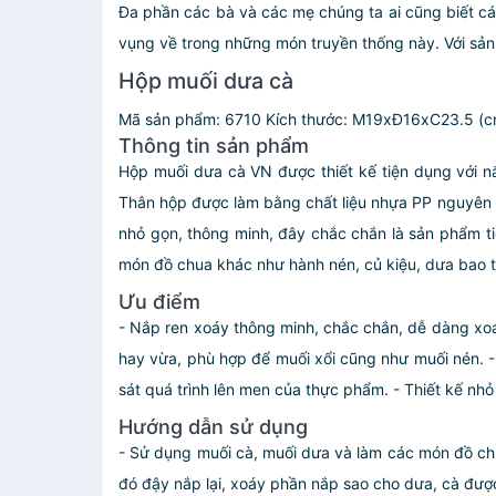
Đa phần các bà và các mẹ chúng ta ai cũng biết cách
vụng về trong những món truyền thống này. Với sả
Hộp muối dưa cà
Mã sản phẩm: 6710
Kích thước: M19xĐ16xC23.5 (c
Thông tin sản phẩm
Hộp muối dưa cà VN được thiết kế tiện dụng với n
Thân hộp được làm bằng chất liệu nhựa PP nguyên s
nhỏ gọn, thông minh, đây chắc chắn là sản phẩm t
món đồ chua khác như hành nén, củ kiệu, dưa bao 
Ưu điểm
- Nắp ren xoáy thông minh, chắc chắn, dễ dàng xoá
hay vừa, phù hợp để muối xổi cũng như muối nén. 
sát quá trình lên men của thực phẩm. - Thiết kế nhỏ 
Hướng dẫn sử dụng
- Sử dụng muối cà, muối dưa và làm các món đồ ch
đó đậy nắp lại, xoáy phần nắp sao cho dưa, cà được