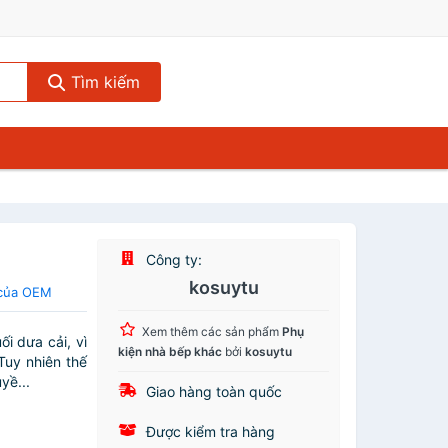
Tìm kiếm
H
Công ty:
kosuytu
 của OEM
Xem thêm các sản phẩm
Phụ
i dưa cải, vì
kiện nhà bếp khác
bởi
kosuytu
Tuy nhiên thế
yề...
Giao hàng toàn quốc
Được kiểm tra hàng