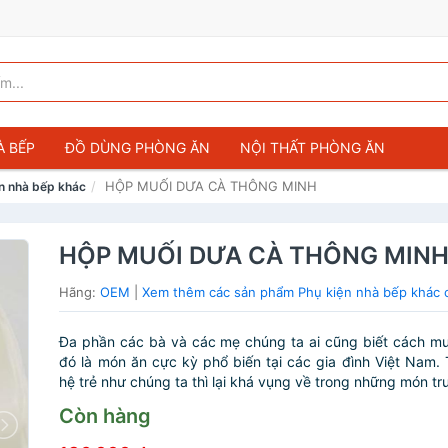
À BẾP
ĐỒ DÙNG PHÒNG ĂN
NỘI THẤT PHÒNG ĂN
HỘP MUỐI DƯA CÀ THÔNG MINH
n nhà bếp khác
HỘP MUỐI DƯA CÀ THÔNG MIN
Hãng:
OEM
|
Xem thêm các sản phẩm Phụ kiện nhà bếp khác
Đa phần các bà và các mẹ chúng ta ai cũng biết cách muố
đó là món ăn cực kỳ phổ biến tại các gia đình Việt Nam. 
hệ trẻ như chúng ta thì lại khá vụng về trong những món tru
Còn hàng