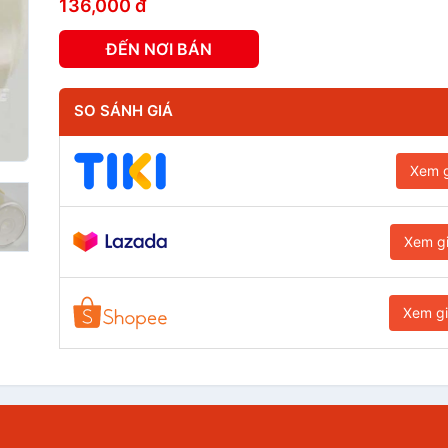
136,000 đ
ĐẾN NƠI BÁN
SO SÁNH GIÁ
Xem g
Xem g
Xem g