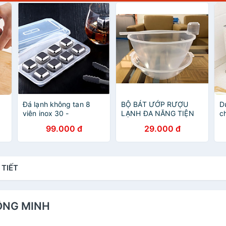
Đá lạnh không tan 8
BỘ BÁT ƯỚP RƯỢU
D
viên inox 30 -
LẠNH ĐA NĂNG TIỆN
c
2.5x2.5cm 29g
LỢI , GỒM 1 BÁT ĐỰNG
99.000 đ
29.000 đ
RƯỢU , 1 BÁT ĐỰNG ĐÁ
, 1 GÁO MÚC RƯỢU
 TIẾT
HÔNG MINH