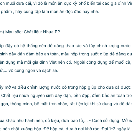
 muối dưa cải, vì đó là món ăn cực kỳ phổ biến tại các gia đình Việ
n phẩm , hãy cùng tập làm món ăn độc đáo này nhé.
m)
Màu sắc:
Chất liệu: Nhựa PP
ắp đậy có hệ thống nén dễ dàng thao tác và tùy chỉnh lượng nước
inh dày dặn đảm bảo an toàn, màu hộp trong suốt giúp dễ dàng quan
iện dụng mà mỗi gia đình Việt nên có. Ngoài công dụng để muối cà
tử,… vô cùng ngon và sạch sẽ.
y mở và điều chỉnh lượng nước có trong hộp giúp cho dưa cà được 
- Chất liệu nhựa nguyên sinh dày dặn, bền đẹp, đảm bảo an toàn tr
gọn, thông minh, bề mặt trơn nhẵn, rất tiện lợi khi sử dụng và dễ dà
ua khác như hành nén, củ kiệu, dưa bao tử,… - Cách sử dụng: Mở n
 nén chặt xuống hộp. Để hộp cà, dưa ở nơi khô ráo. Đợi 1-2 ngày là 