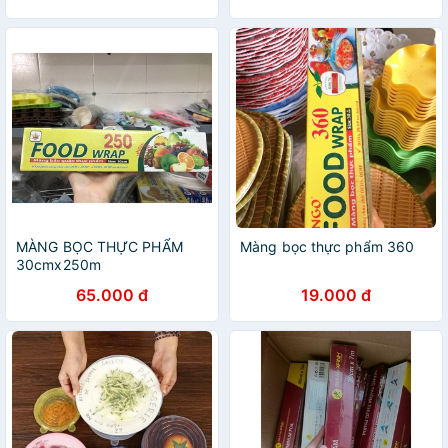
MÀNG BỌC THỰC PHẨM
Màng bọc thực phẩm 360
30cmx250m
65.000 đ
19.000 đ