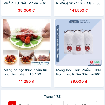
PHẨM TÚI GẤU,MÀNG BỌC
RINGO( 30X400m )Màng co
THỰC PHẨM PE CÓ CHUN
bọc thực phẩm cuộn bọc
35.000 đ
141.550 đ
phẩm cao cấp hàng công ty.
Màng co bọc thực phẩm túi
Màng Bọc Thực Phẩm KHPN
bọc thực phẩm (Túi 100
Bọc Thực Phẩm Gấu Túi 100
chiếc)
Chiếc
41.250 đ
29.000 đ
Trang 1/85