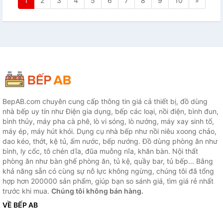
1
2
3
4
5
6
7
8
9
10
»
BepAB.com chuyên cung cấp thông tin giá cả thiết bị, đồ dùng
nhà bếp uy tín như Điện gia dụng, bếp các loại, nồi điện, bình đun,
bình thủy, máy pha cà phê, lò vi sóng, lò nướng, máy xay sinh tố,
máy ép, máy hút khói. Dụng cụ nhà bếp như nồi niêu xoong chảo,
dao kéo, thớt, kệ tủ, ấm nước, bếp nướng. Đồ dùng phòng ăn như
bình, ly cốc, tô chén dĩa, đũa muỗng nĩa, khăn bàn. Nội thất
phòng ăn như bàn ghế phòng ăn, tủ kệ, quầy bar, tủ bếp... Bằng
khả năng sẵn có cùng sự nỗ lực không ngừng, chúng tôi đã tổng
hợp hơn 200000 sản phẩm, giúp bạn so sánh giá, tìm giá rẻ nhất
trước khi mua.
Chúng tôi không bán hàng.
VỀ BẾP AB