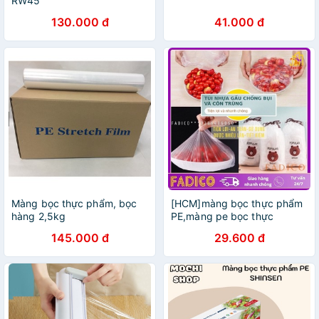
RW45
130.000 đ
41.000 đ
Màng bọc thực phẩm, bọc
[HCM]màng bọc thực phẩm
hàng 2,5kg
PE,màng pe bọc thực
phẩm,màng bọc thực phẩm
145.000 đ
29.600 đ
có thun,túi gấu có chun bọc
đồ ăn co giãn-fadico