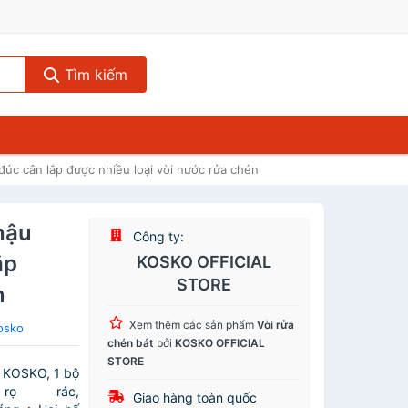
Tìm kiếm
c cân lắp được nhiều loại vòi nước rửa chén
hậu
Công ty:
ắp
KOSKO OFFICIAL
STORE
n
Xem thêm các sản phẩm
Vòi rửa
osko
chén bát
bởi
KOSKO OFFICIAL
STORE
 KOSKO, 1 bộ
ọ rác,
Giao hàng toàn quốc