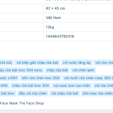
82 x 45 cm
Việt Nam
12kg
1444843790318
 rửa bát
vòi bếp gắn chậu rửa bát
vòi nước tăng áp
vòi rửa ch
ậu rửa bát inox 304 nano
chậu rữa bát
vòi chén lạnh
nước xr581
bồn rửa chén inox 304
vòi nước rửa chén xoay 360 
x440
chậu rửa bát inox 304
voi nuoc bon rua chén
vòi rửa ch
 bát inox
đầu vòi rửa chén
vòi chậu rửa bát
bồn inox rửa chén
r Face Mask The Face Shop