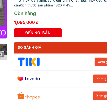
1 rổ inox đa năngĐặc điểm chínhChất liệu: InoxKiểu d
cânKích thước sản phẩm : 820 x 45...
Còn hàng
1,095,000 đ
ĐẾN NƠI BÁN
SO SÁNH GIÁ
Xem g
Xem g
Xem g