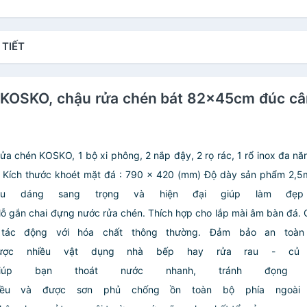
 TIẾT
4 KOSKO, chậu rửa chén bát 82x45cm đúc cân 
rửa chén KOSKO, 1 bộ xi phông, 2 nắp đậy, 2 rọ rác, 1 rổ inox đa nă
Kích thước khoét mặt đá : 790 x 420 (mm)
Độ dày sản phẩm 2,5
u dáng sang trọng và hiện đại giúp làm đẹp
 1 lỗ gắn chai đựng nước rửa chén. Thích hợp cho lắp mài âm bàn đá.
 tác động với hóa chất thông thường. Đảm bảo an toà
ợc nhiều vật dụng nhà bếp hay rửa rau - củ 
 bạn thoát nước nhanh, tránh đọng n
u và được sơn phủ chống ồn toàn bộ phía ngoài l