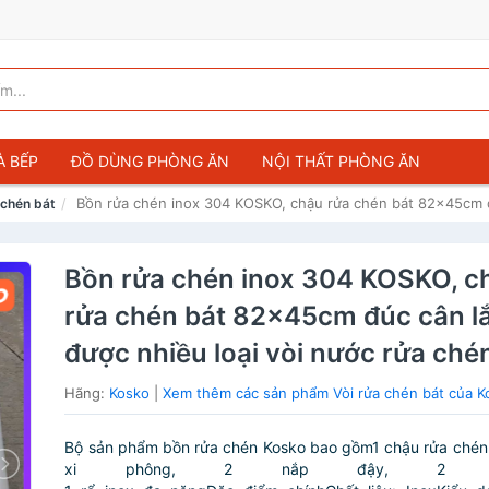
À BẾP
ĐỒ DÙNG PHÒNG ĂN
NỘI THẤT PHÒNG ĂN
Bồn rửa chén inox 304 KOSKO, chậu rửa chén bát 82x45cm đú
 chén bát
Bồn rửa chén inox 304 KOSKO, c
rửa chén bát 82x45cm đúc cân l
được nhiều loại vòi nước rửa ché
Hãng:
Kosko
|
Xem thêm các sản phẩm Vòi rửa chén bát của K
Bộ sản phẩm bồn rửa chén Kosko bao gồm1 chậu rửa chén
xi phông, 2 nắp đậy, 2 r