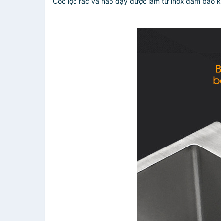
Cốc lọc rác và nắp đậy được làm từ inox đảm bảo k