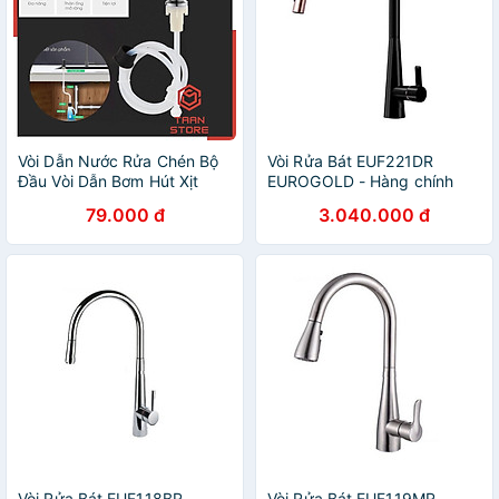
Vòi Dẫn Nước Rửa Chén Bộ
Vòi Rửa Bát EUF221DR
Đầu Vòi Dẫn Bơm Hút Xịt
EUROGOLD - Hàng chính
Nước Rửa Chén Dầu Rửa
hãng
79.000 đ
3.040.000 đ
Bát Gắn Bồn Rửa Bát
Vòi Rửa Bát EUF118BR
Vòi Rửa Bát EUF119MR