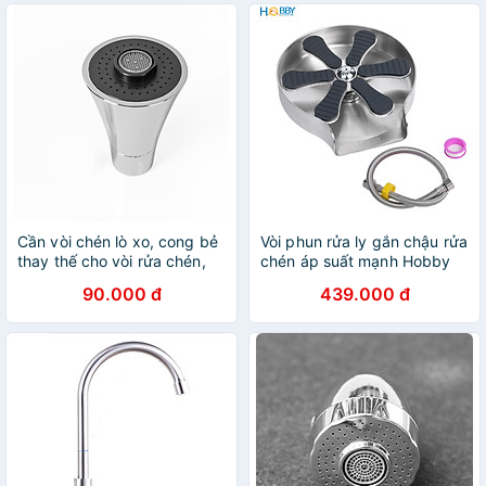
Cần vòi chén lò xo, cong bẻ
Vòi phun rửa ly gắn chậu rửa
thay thế cho vòi rửa chén,
chén áp suất mạnh Hobby
đầu vòi loa chuyển 02 chế
Home Decor VRLT
90.000 đ
439.000 đ
độ xoay