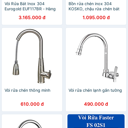
Vòi Rửa Bát Inox 304
Bồn rửa chén inox 304
Eurogold EUF117BR - Hàng
KOSKO, chậu rửa chén bát
Chính Hãng
82x45cm đúc cân lắp được
3.165.000 đ
1.095.000 đ
nhiều loại vòi nước rửa chén
Vòi rửa chén thông minh
Vòi rửa chén lạnh gắn tường
610.000 đ
490.000 đ