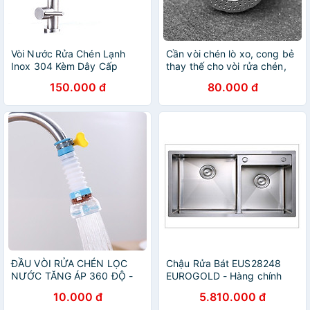
Vòi Nước Rửa Chén Lạnh
Cần vòi chén lò xo, cong bẻ
Inox 304 Kèm Dây Cấp
thay thế cho vòi rửa chén,
Nước
có đầu chỉnh 2 chế độ nước
150.000 đ
80.000 đ
ĐẦU VÒI RỬA CHÉN LỌC
Chậu Rửa Bát EUS28248
NƯỚC TĂNG ÁP 360 ĐỘ -
EUROGOLD - Hàng chính
giao màu ngẫu nhiên
hãng
10.000 đ
5.810.000 đ