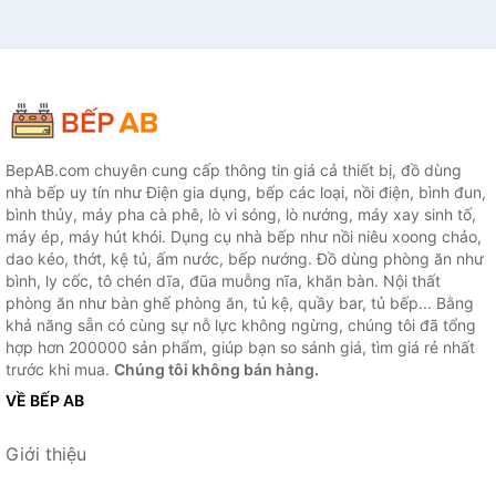
BepAB.com chuyên cung cấp thông tin giá cả thiết bị, đồ dùng
nhà bếp uy tín như Điện gia dụng, bếp các loại, nồi điện, bình đun,
bình thủy, máy pha cà phê, lò vi sóng, lò nướng, máy xay sinh tố,
máy ép, máy hút khói. Dụng cụ nhà bếp như nồi niêu xoong chảo,
dao kéo, thớt, kệ tủ, ấm nước, bếp nướng. Đồ dùng phòng ăn như
bình, ly cốc, tô chén dĩa, đũa muỗng nĩa, khăn bàn. Nội thất
phòng ăn như bàn ghế phòng ăn, tủ kệ, quầy bar, tủ bếp... Bằng
khả năng sẵn có cùng sự nỗ lực không ngừng, chúng tôi đã tổng
hợp hơn 200000 sản phẩm, giúp bạn so sánh giá, tìm giá rẻ nhất
trước khi mua.
Chúng tôi không bán hàng.
VỀ BẾP AB
Giới thiệu