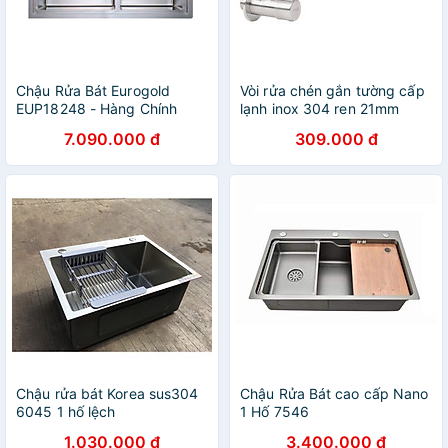
Chậu Rửa Bát Eurogold
Vòi rửa chén gắn tường cấp
EUP18248 - Hàng Chính
lạnh inox 304 ren 21mm
Hãng
Hobby home decor VT3
7.090.000 đ
309.000 đ
Chậu rửa bát Korea sus304
Chậu Rửa Bát cao cấp Nano
6045 1 hố lệch
1 Hố 7546
1.030.000 đ
3.400.000 đ