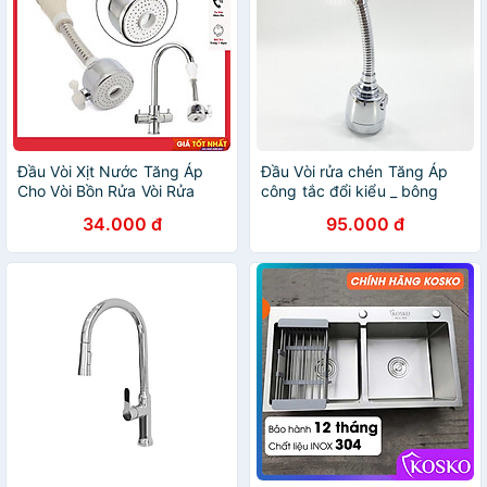
Đầu Vòi Xịt Nước Tăng Áp
Đầu Vòi rửa chén Tăng Áp
Cho Vòi Bồn Rửa Vòi Rửa
công tắc đổi kiểu _ bông
Chén Đầu Nối Vòi Rửa Bát
tăng áp rửa chén BTA4_Đầu
34.000 đ
95.000 đ
Tăng Áp Xoay 360 Độ Điều
vòi rửa bát tăng áp lực nước
Chỉnh Thoải Mái
2 chế độ phun_đầu tăng áp
rửa chén bát nhựa ABS si
inox cao cấp_ đầu vòi rửa
chén tăng áp_ vòi rửa chén
đa năng