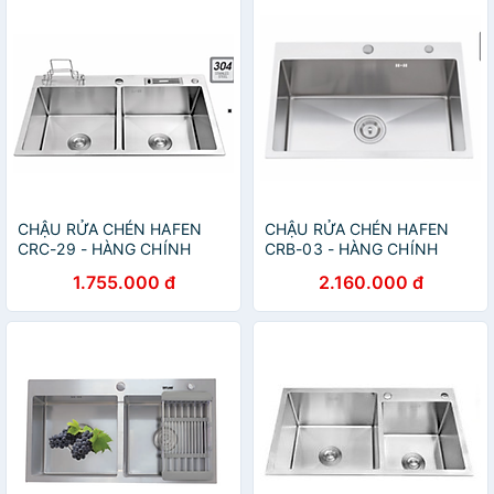
CHẬU RỬA CHÉN HAFEN
CHẬU RỬA CHÉN HAFEN
CRC-29 - HÀNG CHÍNH
CRB-03 - HÀNG CHÍNH
HÃNG
HÃNG
1.755.000 đ
2.160.000 đ