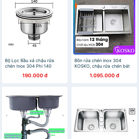
Bộ Lọc Bầu xả chậu rửa
Bồn rửa chén inox 304
chén Inox 304 Phi 140
KOSKO, chậu rửa chén bát
82x45cm đúc cân lắp được
190.000 đ
1.095.000 đ
nhiều loại vòi nước rửa chén