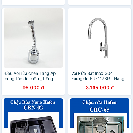
Đầu Vòi rửa chén Tăng Áp
Vòi Rửa Bát Inox 304
công tắc đổi kiểu _ bông
Eurogold EUF117BR - Hàng
tăng áp rửa chén BTA4_Đầu
Chính Hãng
95.000 đ
3.165.000 đ
vòi rửa bát tăng áp lực nước
2 chế độ phun_đầu tăng áp
rửa chén bát nhựa ABS si
inox cao cấp_ đầu vòi rửa
chén tăng áp_ vòi rửa chén
đa năng