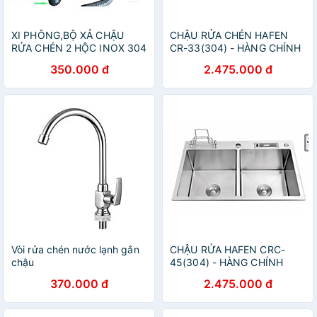
XI PHÔNG,BỘ XẢ CHẬU
CHẬU RỬA CHÉN HAFEN
RỬA CHÉN 2 HỘC INOX 304
CR-33(304) - HÀNG CHÍNH
PHI 140mm
HÃNG
350.000 đ
2.475.000 đ
Vòi rửa chén nước lạnh gắn
CHẬU RỬA HAFEN CRC-
chậu
45(304) - HÀNG CHÍNH
HÃNG
370.000 đ
2.475.000 đ