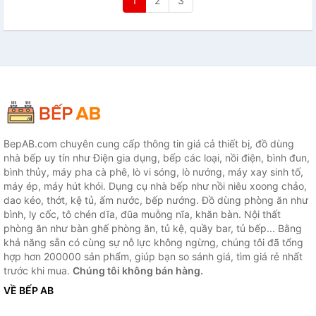
1
2
3
BepAB.com chuyên cung cấp thông tin giá cả thiết bị, đồ dùng
nhà bếp uy tín như Điện gia dụng, bếp các loại, nồi điện, bình đun,
bình thủy, máy pha cà phê, lò vi sóng, lò nướng, máy xay sinh tố,
máy ép, máy hút khói. Dụng cụ nhà bếp như nồi niêu xoong chảo,
dao kéo, thớt, kệ tủ, ấm nước, bếp nướng. Đồ dùng phòng ăn như
bình, ly cốc, tô chén dĩa, đũa muỗng nĩa, khăn bàn. Nội thất
phòng ăn như bàn ghế phòng ăn, tủ kệ, quầy bar, tủ bếp... Bằng
khả năng sẵn có cùng sự nỗ lực không ngừng, chúng tôi đã tổng
hợp hơn 200000 sản phẩm, giúp bạn so sánh giá, tìm giá rẻ nhất
trước khi mua.
Chúng tôi không bán hàng.
VỀ BẾP AB