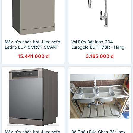
Máy rửa chén bát Juno sofa
Vòi Rửa Bát Inox 304
Latino EU715MRCT SMART
Eurogold EUF117BR - Hàng
845 x 600 x 598 mm
Chính Hãng
15.441.000 đ
3.165.000 đ
Máy rửa chén bát Juno sofa
Bộ Chậu Rửa Chén Bát Inox