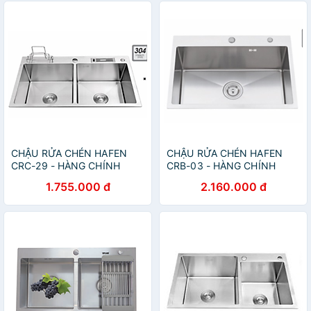
CHẬU RỬA CHÉN HAFEN
CHẬU RỬA CHÉN HAFEN
CRC-29 - HÀNG CHÍNH
CRB-03 - HÀNG CHÍNH
HÃNG
HÃNG
1.755.000 đ
2.160.000 đ