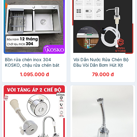
Bồn rửa chén inox 304
Vòi Dẫn Nước Rửa Chén Bộ
KOSKO, chậu rửa chén bát
Đầu Vòi Dẫn Bơm Hút Xịt
82x45cm đúc cân lắp được
Nước Rửa Chén Dầu Rửa
1.095.000 đ
79.000 đ
nhiều loại vòi nước rửa chén
Bát Gắn Bồn Rửa Bát