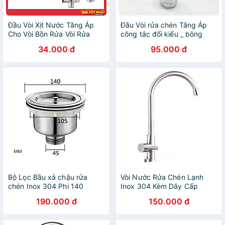
Đầu Vòi Xịt Nước Tăng Áp
Đầu Vòi rửa chén Tăng Áp
Cho Vòi Bồn Rửa Vòi Rửa
công tắc đổi kiểu _ bông
Chén Đầu Nối Vòi Rửa Bát
tăng áp rửa chén BTA4_Đầu
34.000 đ
95.000 đ
Tăng Áp Xoay 360 Độ Điều
vòi rửa bát tăng áp lực nước
Chỉnh Thoải Mái
2 chế độ phun_đầu tăng áp
rửa chén bát nhựa ABS si
inox cao cấp_ đầu vòi rửa
chén tăng áp_ vòi rửa chén
đa năng
Bộ Lọc Bầu xả chậu rửa
Vòi Nước Rửa Chén Lạnh
chén Inox 304 Phi 140
Inox 304 Kèm Dây Cấp
Nước
190.000 đ
150.000 đ