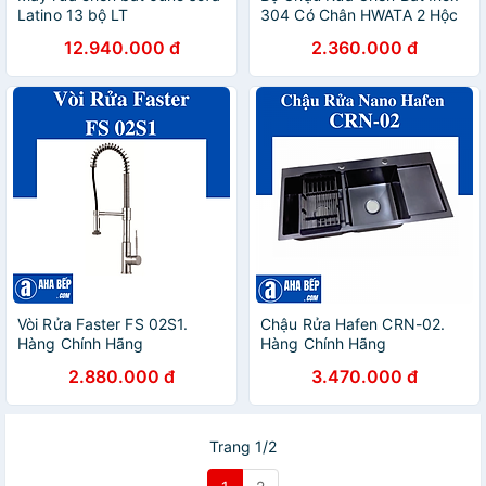
Latino 13 bộ LT
304 Có Chân HWATA 2 Hộc
WD1304GCT 596 x 600 x
1 Bàn - Hàng Chính Hãng
12.940.000 đ
2.360.000 đ
845 mm
nhiều kích thước
Vòi Rửa Faster FS 02S1.
Chậu Rửa Hafen CRN-02.
Hàng Chính Hãng
Hàng Chính Hãng
2.880.000 đ
3.470.000 đ
Trang 1/2