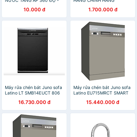
NƯỚC TĂNG ÁP 360 ĐỘ -
HÀNG CHÍNH HÃNG
giao màu ngẫu nhiên
10.000 đ
1.700.000 đ
Máy rửa chén bát Juno sofa
Máy rửa chén bát Juno sofa
Latino LT SMB14EUCT 806
Latino EU715MRCT SMART
x 601 x 600 mm
845 x 600 x 598 mm
16.730.000 đ
15.440.000 đ