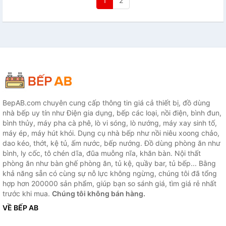
1
2
BepAB.com chuyên cung cấp thông tin giá cả thiết bị, đồ dùng
nhà bếp uy tín như Điện gia dụng, bếp các loại, nồi điện, bình đun,
bình thủy, máy pha cà phê, lò vi sóng, lò nướng, máy xay sinh tố,
máy ép, máy hút khói. Dụng cụ nhà bếp như nồi niêu xoong chảo,
dao kéo, thớt, kệ tủ, ấm nước, bếp nướng. Đồ dùng phòng ăn như
bình, ly cốc, tô chén dĩa, đũa muỗng nĩa, khăn bàn. Nội thất
phòng ăn như bàn ghế phòng ăn, tủ kệ, quầy bar, tủ bếp... Bằng
khả năng sẵn có cùng sự nỗ lực không ngừng, chúng tôi đã tổng
hợp hơn 200000 sản phẩm, giúp bạn so sánh giá, tìm giá rẻ nhất
trước khi mua.
Chúng tôi không bán hàng.
VỀ BẾP AB