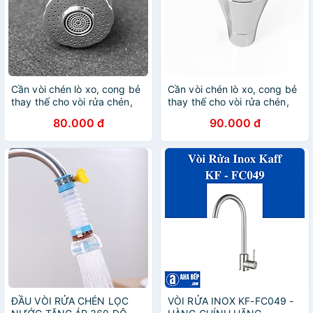
Cần vòi chén lò xo, cong bẻ
Cần vòi chén lò xo, cong bẻ
thay thế cho vòi rửa chén,
thay thế cho vòi rửa chén,
có đầu chỉnh 2 chế độ nước
đầu vòi loa chuyển 02 chế
80.000 đ
90.000 đ
độ xoay
ĐẦU VÒI RỬA CHÉN LỌC
VÒI RỬA INOX KF-FC049 -