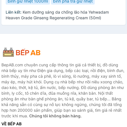
bình giữ nhiệt 1000ml
bình pha trà giữ nhiệt
Liên kết:
Kem dưỡng sáng da chống lão hóa Yehwadam
Heaven Grade Ginseng Regenerating Cream (50ml)
BepAB.com chuyên cung cấp thông tin giá cả thiết bị, đồ dùng
nhà bếp uy tín như Điện gia dụng, bếp các loại, nồi điện, bình đun,
bình thủy, máy pha cà phê, lò vi sóng, lò nướng, máy xay sinh tố,
máy ép, máy hút khói. Dụng cụ nhà bếp như nồi niêu xoong chảo,
dao kéo, thớt, kệ tủ, ấm nước, bếp nướng. Đồ dùng phòng ăn như
bình, ly cốc, tô chén dĩa, đũa muỗng nĩa, khăn bàn. Nội thất
phòng ăn như bàn ghế phòng ăn, tủ kệ, quầy bar, tủ bếp... Bằng
khả năng sẵn có cùng sự nỗ lực không ngừng, chúng tôi đã tổng
hợp hơn 200000 sản phẩm, giúp bạn so sánh giá, tìm giá rẻ nhất
trước khi mua.
Chúng tôi không bán hàng.
VỀ BẾP AB