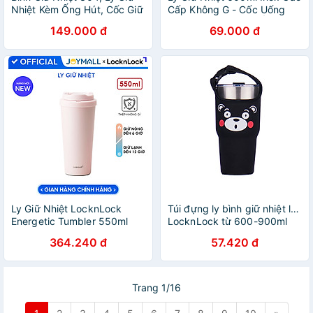
Nhiệt Kèm Ống Hút, Cốc Giữ
Cấp Không G - Cốc Uống
Nhiệt Có Tay Cầm Tiện Lợi
Nước Giữ Nhiệt Có Ống Hút
149.000 đ
69.000 đ
(Mang Đi Học, Đi Chơi, Đi
Siêu Tiện Lợi Chính Hãng
Làm) - HÀNG CHÍNH HÃNG
MINIIN
Ly Giữ Nhiệt LocknLock
Túi đựng ly bình giữ nhiệt lớn
Energetic Tumbler 550ml
LocknLock từ 600-900ml
LHC3249YELS01
LHC4160, LHC4277S -
364.240 đ
57.420 đ
LHC3249LPIKS01, Hàng
JoyMall
Chính Hãng-JoyMall
Trang 1/16