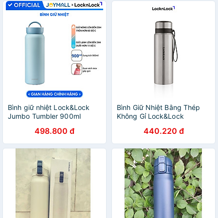
Bình giữ nhiệt Lock&Lock
Bình Giữ Nhiệt Bằng Thép
Jumbo Tumbler 900ml
Không Gỉ Lock&Lock
LHC4300, Hàng chính hãng,
Vacuum Bottle LHC6180SLV
498.800 đ
440.220 đ
quai xách inox, giữ nhiệt 24h
(800ML) - Màu
- JoyMall