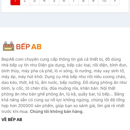
1
2
3
4
5
6
7
8
9
10
»
BepAB.com chuyên cung cấp thông tin giá cả thiết bị, đồ dùng
nhà bếp uy tín như Điện gia dụng, bếp các loại, nồi điện, bình đun,
bình thủy, máy pha cà phê, lò vi sóng, lò nướng, máy xay sinh tố,
máy ép, máy hút khói. Dụng cụ nhà bếp như nồi niêu xoong chảo,
dao kéo, thớt, kệ tủ, ấm nước, bếp nướng. Đồ dùng phòng ăn như
bình, ly cốc, tô chén dĩa, đũa muỗng nĩa, khăn bàn. Nội thất
phòng ăn như bàn ghế phòng ăn, tủ kệ, quầy bar, tủ bếp... Bằng
khả năng sẵn có cùng sự nỗ lực không ngừng, chúng tôi đã tổng
hợp hơn 200000 sản phẩm, giúp bạn so sánh giá, tìm giá rẻ nhất
trước khi mua.
Chúng tôi không bán hàng.
VỀ BẾP AB