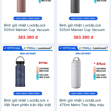
Bình giữ nhiệt Lock&Lock
Bình giữ nhiệt Lock&Lock
505ml Maman Cup Vacuum
505ml Maman Cup Vacuum
Bottle Màu Hồng
Bottle Màu Xám
383.380 đ
383.380 đ
LHC1487PIK - Hàng chính
LHC1487GRY - Hàng chính
hãng, nắp dùng làm cốc
hãng, nắp dùng làm cốc
nước uống - JoyMall
nước uống - JoyMall
Bình giữ nhiệt Lock&Lock x
Bình giữ nhiệt Lock&Lock
Việt Nam phiên bản đặc biệt
475ml Metro Two Way màu
897ml LHC4160 kèm cọ rửa
trắng LHC4274WHT, Hàng