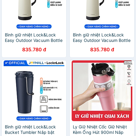
Bình giữ nhiệt Lock&Lock
Bình giữ nhiệt Lock&Lock
Easy Outdoor Vacuum Bottle
Easy Outdoor Vacuum Bottle
màu trắng ngà LHC1485IVY
LHC1484 1,2L và LHC1485
835.780 đ
835.780 đ
1,8L - Hàng chính hãng có
1,8L - Hàng chính hãng có
quai xách, nắp dùng làm
quai xách, nắp dùng làm
cốc nước - JoyMall
cốc nước - JoyMall
Bình giữ nhiệt Lock&Lock
Ly Giữ Nhiệt Cốc Giữ Nhiệt
Bucket Tumbler Nắp bật
Kèm Ống Hút 900ml Nắp