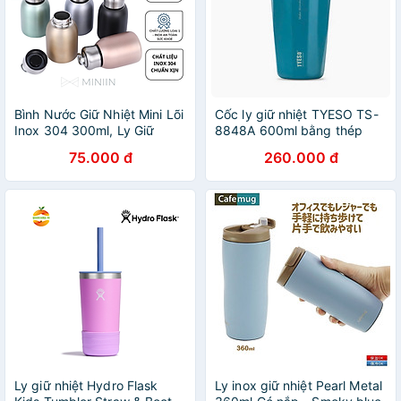
Bình Nước Giữ Nhiệt Mini Lõi
Cốc ly giữ nhiệt TYESO TS-
Inox 304 300ml, Ly Giữ
8848A 600ml bằng thép
Nhiệt 5 Lớp Cách Nhiệt Cao
không gỉ 304 Chống tràn &
75.000 đ
260.000 đ
Cấp Giữ Nhiệt Lên Đến 12
Giữ nhiệt 12 tiếng
Giờ - HÀNG CHÍNH HÃNG
MINIIN
Ly giữ nhiệt Hydro Flask
Ly inox giữ nhiệt Pearl Metal