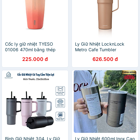
Cốc ly giữ nhiệt TYESO
Ly Giữ Nhiệt LocknLock
01006 470ml bằng thép
Metro Cafe Tumbler
không gỉ 304
LHC4418 750ml - Thép Phủ
225.000 đ
626.500 đ
Sứ
Bình Giữ Nhiệt 304, Ly Giữ
Ly Giữ Nhiệt 600ml Inox Cao