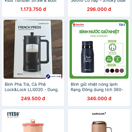
Kids Tumbler Straw & Boot
360ml Có nắp - Smoky blue
12oz 354ml
1.173.750 đ
296.000 đ
Bình Pha Trà, Cà Phê
Bình giữ nhiệt nóng lạnh
Lock&Lock LLG020 - Dung
Rạng Đông dung tích 360-
Tích 1000ml - Hàng Chính
400-450-500-600ml inox
249.500 đ
346.000 đ
Hãng
304 cao cấp, ly giữ nhiệt