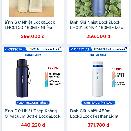
Bình Giữ Nhiệt Lock&Lock
Bình Giữ Nhiệt Lock&Lock
LHC6150 480ML- Nhiều
LHC6150NVY 480ML- Màu
Màu- Làm Bằng Thép Không
Xanh Navy Làm Bằng Thép
299.000 đ
256.000 đ
Gỉ
Không Gỉ
Bình Giữ Nhiệt Thép Không
Bình Giữ Nhiệt 450ml
Gỉ Vacuum Bottle Lock&Lock
Lock&Lock Feather Light
LHC6180-FU (800ml) - Xanh
màu trắng xanh
440.220 đ
371.780 đ
Đậm
LHC4131WB, Hàng chính