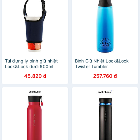
Túi đựng ly bình giữ nhiệt
Bình Giữ Nhiệt Lock&Lock
Lock&Lock dưới 600ml
Twister Tumbler
LHC4151 LHC4179
LHC4152BLU (450ml)
45.820 đ
257.760 đ
LHC3249 LHC4140 -
JoyMall