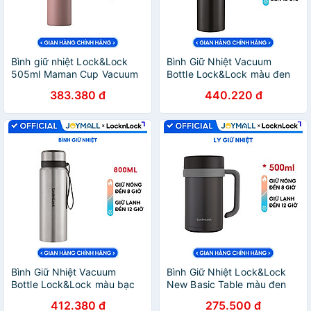
Bình giữ nhiệt Lock&Lock
Bình Giữ Nhiệt Vacuum
505ml Maman Cup Vacuum
Bottle Lock&Lock màu đen
Bottle LHC1487 - Hàng
LHC6180-BLK 800ml, Hàng
383.380 đ
440.220 đ
chính hãng, nắp dùng làm
chính hãng, thép không gỉ,
cốc nước uống - JoyMall
độ bền cao - JoyMall
Bình Giữ Nhiệt Vacuum
Bình Giữ Nhiệt Lock&Lock
Bottle Lock&Lock màu bạc
New Basic Table màu đen
LHC6180-SLV 800ml, Hàng
LHC4026B 500ml - Hàng
412.380 đ
275.500 đ
chính hãng, thép không gỉ,
chính hãng, nắp bình 3 lớp