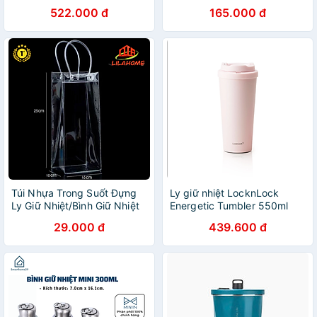
không ống hút - Màu xanh
Dạng Xoay, Bình Nước Giữ
522.000 đ
165.000 đ
navy LHC4269NVY 540ml -
Nhiệt 900ml
Hàng chính hãng thép
không gỉ quai xách tiện lợi -
JoyMall
Túi Nhựa Trong Suốt Đựng
Ly giữ nhiệt LocknLock
Ly Giữ Nhiệt/Bình Giữ Nhiệt
Energetic Tumbler 550ml
Tiện Lợi - Chính Hãng
LHC3249YELS01 /
29.000 đ
439.600 đ
LHC3249LPIKS01