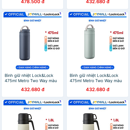
478.500 đ
432.680 đ
và ống hút đầu Silicone -
chính hãng, có quai xách, đế
JoyMall
silicone chống trượt -
JoyMall
Bình giữ nhiệt Lock&Lock
Bình giữ nhiệt Lock&Lock
475ml Metro Two Way màu
475ml Metro Two Way màu
xanh navy LHC4274NVY,
xanh mint LHC4274MIT,
432.680 đ
432.680 đ
Hàng chính hãng, có quai
Hàng chính hãng, có quai
xách, đế silicone chống
xách, đế silicone chống
trượt - JoyMall
trượt - JoyMall