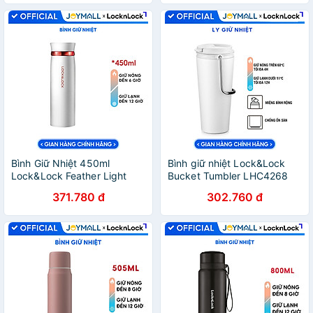
hãng - JoyMall
Bình Giữ Nhiệt 450ml
Bình giữ nhiệt Lock&Lock
Lock&Lock Feather Light
Bucket Tumbler LHC4268
màu trắng đỏ LHC4131WR,
LHC4269 540ml- Hàng
371.780 đ
302.760 đ
Hàng chính hãng - JoyMall
chính hãng thép không gỉ
quai xách tiện lợi- JoyMall