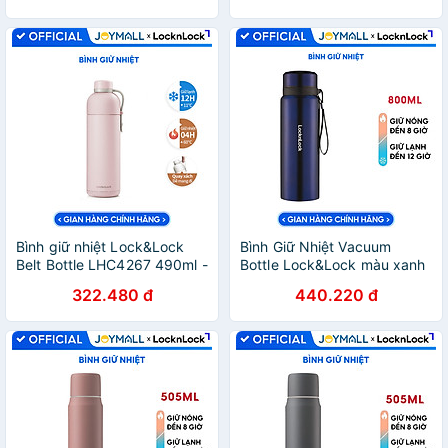
độ bền cao - JoyMall
tiện lợi - JoyMall
Bình giữ nhiệt Lock&Lock
Bình Giữ Nhiệt Vacuum
Belt Bottle LHC4267 490ml -
Bottle Lock&Lock màu xanh
Hàng chính hãng có quai
đậm LHC6180FU 800ml,
322.480 đ
440.220 đ
xách, miệng rộng có thể cho
Hàng chính hãng, thép
đá - JoyMall
không gỉ, độ bền cao -
JoyMall