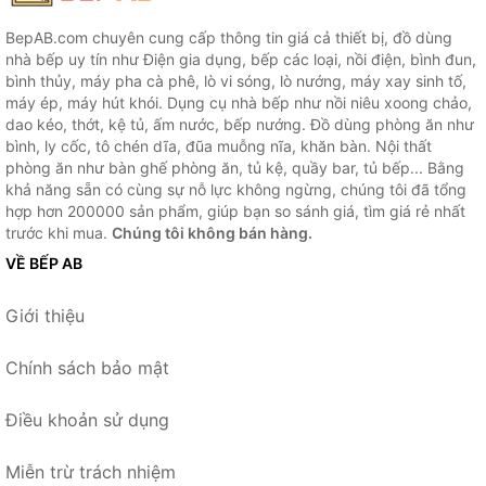
BepAB.com chuyên cung cấp thông tin giá cả thiết bị, đồ dùng
nhà bếp uy tín như Điện gia dụng, bếp các loại, nồi điện, bình đun,
bình thủy, máy pha cà phê, lò vi sóng, lò nướng, máy xay sinh tố,
máy ép, máy hút khói. Dụng cụ nhà bếp như nồi niêu xoong chảo,
dao kéo, thớt, kệ tủ, ấm nước, bếp nướng. Đồ dùng phòng ăn như
bình, ly cốc, tô chén dĩa, đũa muỗng nĩa, khăn bàn. Nội thất
phòng ăn như bàn ghế phòng ăn, tủ kệ, quầy bar, tủ bếp... Bằng
khả năng sẵn có cùng sự nỗ lực không ngừng, chúng tôi đã tổng
hợp hơn 200000 sản phẩm, giúp bạn so sánh giá, tìm giá rẻ nhất
trước khi mua.
Chúng tôi không bán hàng.
VỀ BẾP AB
Giới thiệu
Chính sách bảo mật
Điều khoản sử dụng
Miễn trừ trách nhiệm