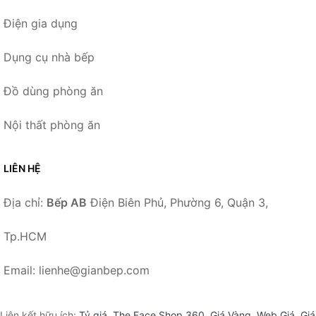
Điện gia dụng
Dụng cụ nhà bếp
Đồ dùng phòng ăn
Nội thất phòng ăn
LIÊN HỆ
Địa chỉ:
Bếp AB
Điện Biên Phủ, Phường 6, Quận 3,
Tp.HCM
Email: lienhe@gianbep.com
Liên kết hữu ích:
Tỷ giá
,
The Face Shop 360
,
Giá Vàng
,
Web Giá
,
Giá