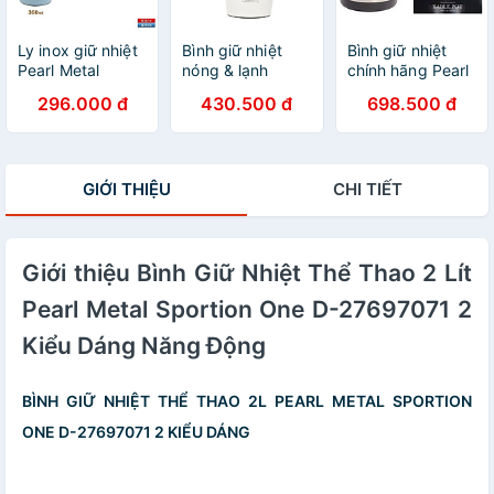
Ly inox giữ nhiệt
Bình giữ nhiệt
Bình giữ nhiệt
Pearl Metal
nóng & lạnh
chính hãng Pearl
360ml Có nắp -
Classic Cafe Mug
Metal 2L, thu hút
296.000 đ
430.500 đ
698.500 đ
Smoky blue
Tumbler 360ml -
ánh nhìn với thiết
Hàng nội địa
kế kiểu dáng
Nhật Bản |nhập
thanh lịch, hiện
khẩu trực tiếp từ
đại, gam màu
GIỚI THIỆU
CHI TIẾT
Nhật Bản
trang nhã - nội
địa Nhật Bản
Giới thiệu Bình Giữ Nhiệt Thể Thao 2 Lít
Pearl Metal Sportion One D-27697071 2
Kiểu Dáng Năng Động
BÌNH GIỮ NHIỆT THỂ THAO 2L PEARL METAL SPORTION
ONE D-27697071 2 KIỂU DÁNG