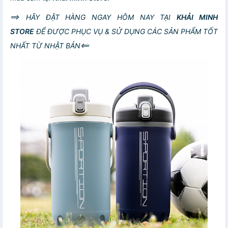
==> HÃY ĐẶT HÀNG NGAY HÔM NAY TẠI
KHẢI MINH
STORE
ĐỂ ĐƯỢC PHỤC VỤ & SỬ DỤNG CÁC SẢN PHẨM TỐT
NHẤT TỪ NHẬT BẢN<==