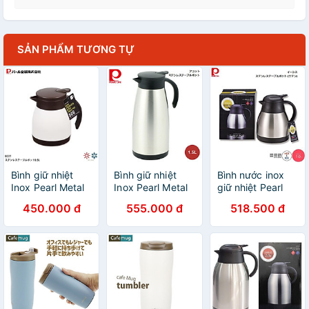
SẢN PHẨM TƯƠNG TỰ
Bình giữ nhiệt
Bình giữ nhiệt
Bình nước inox
Inox Pearl Metal
Inox Pearl Metal
giữ nhiệt Pearl
màu trắng kem -
Acot 0.5L 1L 1.5L
Metal Aegis II 2L
450.000 đ
555.000 đ
518.500 đ
Nội địa Nhật Bản
kết cấu 3 lớp kép
- Hàng nội địa
- Hàng nhập
Nhật Bản
khẩu NHẬT BẢN