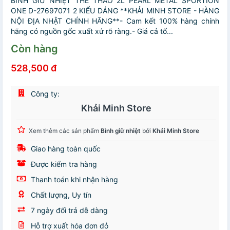
BÌNH GIỮ NHIỆT THỂ THAO 2L PEARL METAL SPORTION
ONE D-27697071 2 KIỂU DÁNG **KHẢI MINH STORE - HÀNG
NỘI ĐỊA NHẬT CHÍNH HÃNG**- Cam kết 100% hàng chính
hãng có nguồn gốc xuất xứ rõ ràng.- Giá cả tố...
Còn hàng
528,500 đ
Công ty:
Khải Minh Store
Xem thêm các sản phẩm
Bình giữ nhiệt
bởi
Khải Minh Store
Giao hàng toàn quốc
Được kiểm tra hàng
Thanh toán khi nhận hàng
Chất lượng, Uy tín
7 ngày đổi trả dễ dàng
Hỗ trợ xuất hóa đơn đỏ