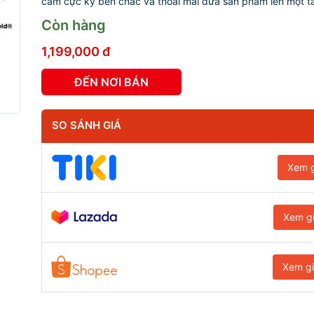
cầm cực kỳ bền chắc và thoải mái đưa sản phẩm lên một tầ
Còn hàng
1,199,000 đ
ĐẾN NƠI BÁN
SO SÁNH GIÁ
Xem g
Xem g
Xem g