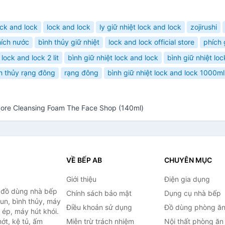
ock and lock
lock and lock
ly giữ nhiệt lock and lock
zojirushi
ích nước
bình thủy giữ nhiệt
lock and lock official store
phích 
lock and lock 2 lit
bình giữ nhiệt lock and lock
bình giữ nhiệt lo
h thủy rạng đông
rạng đông
bình giữ nhiệt lock and lock 1000ml 
 Pore Cleansing Foam The Face Shop (140ml)
VỀ BẾP AB
CHUYÊN MỤC
Giới thiệu
Điện gia dụng
, đồ dùng nhà bếp
Chính sách bảo mật
Dụng cụ nhà bếp
đun, bình thủy, máy
Điều khoản sử dụng
Đồ dùng phòng ă
 ép, máy hút khói.
ớt, kệ tủ, ấm
Miễn trừ trách nhiệm
Nội thất phòng ăn