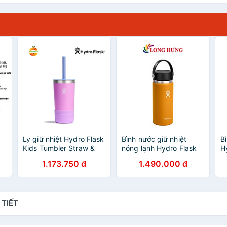
Ly giữ nhiệt Hydro Flask
Bình nước giữ nhiệt
B
Kids Tumbler Straw &
nóng lạnh Hydro Flask
H
Boot 12oz 354ml
Wide Flex Cap 16
S
1.173.750 đ
1.490.000 đ
ng
OZ/473ml - Hàng chính
(
hãng
H
(
 TIẾT