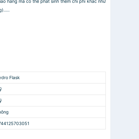
giao hàng mà có thể phát sinh thêm chi phí khác như
.....
ydro Flask
ỹ
ỹ
hông
744125703051