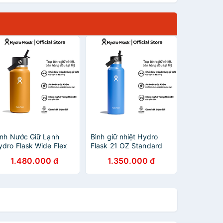
ình Nước Giữ Lạnh
Bình giữ nhiệt Hydro
ydro Flask Wide Flex
Flask 21 OZ Standard
traw Cap 32 oz
Flex Straw Cap có nắp
1.480.000 đ
1.350.000 đ
946ml) – W32BFS
xoay - Hàng chính
àng chính hãng
hãng(Season 2024)
Season 2024)