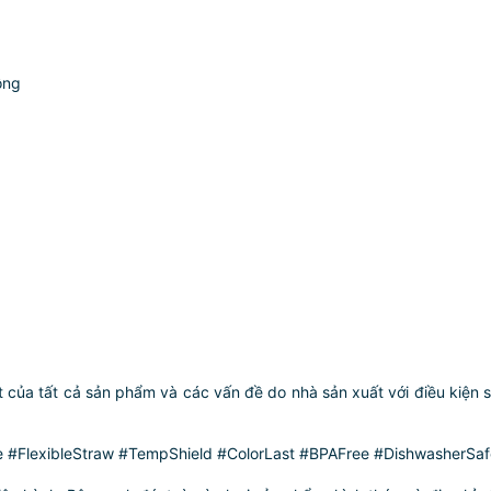
ông
 của tất cả sản phẩm và các vấn đề do nhà sản xuất với điều kiện 
 #FlexibleStraw #TempShield #ColorLast #BPAFree #DishwasherSaf