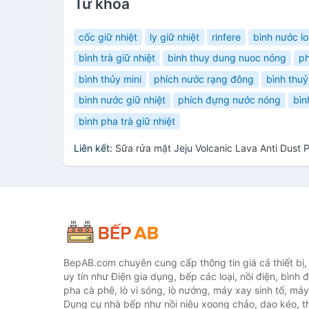
Từ khóa
cốc giữ nhiệt
ly giữ nhiệt
rinfere
bình nước l
bình trà giữ nhiệt
binh thuy dung nuoc nóng
ph
bình thủy mini
phích nước rạng đông
bình thuỷ 
bình nước giữ nhiệt
phích đựng nước nóng
bìn
bình pha trà giữ nhiệt
Liên kết:
Sữa rửa mặt Jeju Volcanic Lava Anti Dust
BepAB.com chuyên cung cấp thông tin giá cả thiết bị
uy tín như Điện gia dụng, bếp các loại, nồi điện, bình 
pha cà phê, lò vi sóng, lò nướng, máy xay sinh tố, máy
Dụng cụ nhà bếp như nồi niêu xoong chảo, dao kéo, th