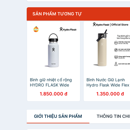
SẢN PHẨM TƯƠNG TỰ
Bình giữ nhiệt cổ rộng
Bình Nước Giữ Lạnh
HYDRO FLASK Wide
Hydro Flask Wide Flex
Flex Cap 32oz 946ml
Straw Cap 24 oz
1.850.000 đ
1.350.000 đ
(710ml) – W24BFS Hà
chính hãng(Season
2024)
GIỚI THIỆU
SẢN PHẨM
THÔNG TIN
CHI