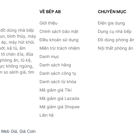
VỀ BẾP AB
CHUYÊN MỤC
Giới thiệu
Điện gia dụng
, đồ dùng nhà bếp
Chính sách bảo mật
Dụng cụ nhà bếp
đun, bình thủy, máy
Điều khoản sử dụng
Đồ dùng phòng ă
 ép, máy hút khói.
ớt, kệ tủ, ấm
Miễn trừ trách nhiệm
Nội thất phòng ăn
 tô chén dĩa, đũa
Danh mục
phòng ăn, tủ kệ,
Danh sách hãng
 lực không ngừng,
 so sánh giá, tìm
Danh sách công ty
.
Danh sách từ khóa
Mã giảm giá Tiki
Mã giảm giá Lazada
Mã giảm giá Shopee
Liên hệ
,
Web Giá
,
Giá Coin