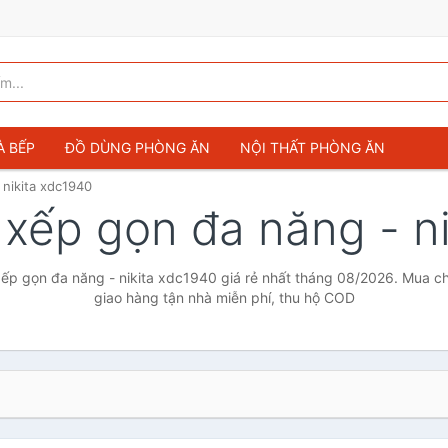
À BẾP
ĐỒ DÙNG PHÒNG ĂN
NỘI THẤT PHÒNG ĂN
 nikita xdc1940
- xếp gọn đa năng - n
xếp gọn đa năng - nikita xdc1940 giá rẻ nhất tháng 08/2026. Mua chí
giao hàng tận nhà miễn phí, thu hộ COD