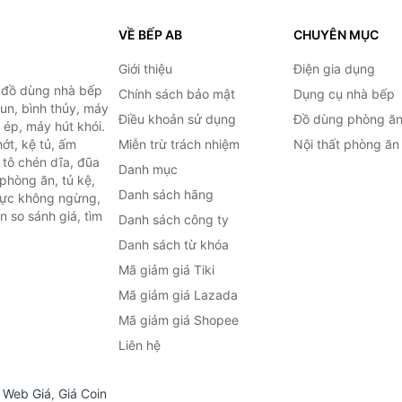
VỀ BẾP AB
CHUYÊN MỤC
Giới thiệu
Điện gia dụng
, đồ dùng nhà bếp
Chính sách bảo mật
Dụng cụ nhà bếp
đun, bình thủy, máy
Điều khoản sử dụng
Đồ dùng phòng ă
 ép, máy hút khói.
ớt, kệ tủ, ấm
Miễn trừ trách nhiệm
Nội thất phòng ăn
 tô chén dĩa, đũa
Danh mục
phòng ăn, tủ kệ,
Danh sách hãng
 lực không ngừng,
 so sánh giá, tìm
Danh sách công ty
.
Danh sách từ khóa
Mã giảm giá Tiki
Mã giảm giá Lazada
Mã giảm giá Shopee
Liên hệ
,
Web Giá
,
Giá Coin