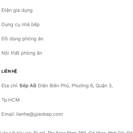
Điện gia dụng
Dụng cụ nhà bếp
Đồ dùng phòng ăn
Nội thất phòng ăn
LIÊN HỆ
Địa chỉ:
Bếp AB
Điện Biên Phủ, Phường 6, Quận 3,
Tp.HCM
Email: lienhe@gianbep.com
Liên kết hữu ích:
Tỷ giá
,
The Face Shop 360
,
Giá Vàng
,
Web Giá
,
Giá