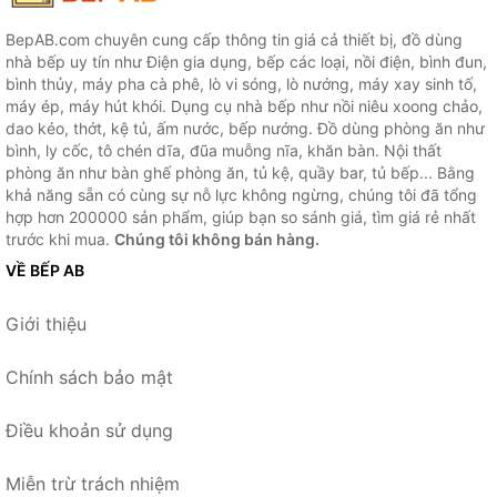
BepAB.com chuyên cung cấp thông tin giá cả thiết bị, đồ dùng
nhà bếp uy tín như Điện gia dụng, bếp các loại, nồi điện, bình đun,
bình thủy, máy pha cà phê, lò vi sóng, lò nướng, máy xay sinh tố,
máy ép, máy hút khói. Dụng cụ nhà bếp như nồi niêu xoong chảo,
dao kéo, thớt, kệ tủ, ấm nước, bếp nướng. Đồ dùng phòng ăn như
bình, ly cốc, tô chén dĩa, đũa muỗng nĩa, khăn bàn. Nội thất
phòng ăn như bàn ghế phòng ăn, tủ kệ, quầy bar, tủ bếp... Bằng
khả năng sẵn có cùng sự nỗ lực không ngừng, chúng tôi đã tổng
hợp hơn 200000 sản phẩm, giúp bạn so sánh giá, tìm giá rẻ nhất
trước khi mua.
Chúng tôi không bán hàng.
VỀ BẾP AB
Giới thiệu
Chính sách bảo mật
Điều khoản sử dụng
Miễn trừ trách nhiệm