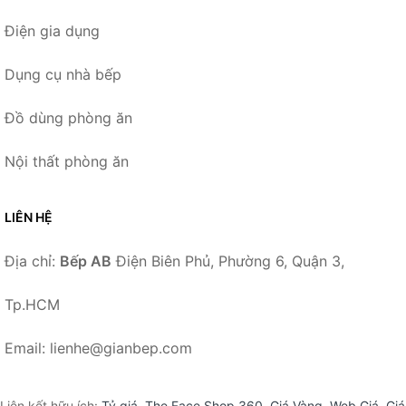
Điện gia dụng
Dụng cụ nhà bếp
Đồ dùng phòng ăn
Nội thất phòng ăn
LIÊN HỆ
Địa chỉ:
Bếp AB
Điện Biên Phủ, Phường 6, Quận 3,
Tp.HCM
Email: lienhe@gianbep.com
Liên kết hữu ích:
Tỷ giá
,
The Face Shop 360
,
Giá Vàng
,
Web Giá
,
Giá