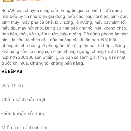
BepAB.com chuyên cung cấp thông tin giá cả thiết bị, đồ dùng
nhà bếp uy tín như Điện gia dụng, bếp các loại, nồi điện, bình đun,
bình thủy, máy pha cà phê, lò vi sóng, lò nướng, máy xay sinh tố,
máy ép, máy hút khói. Dụng cụ nhà bếp như nồi niêu xoong chảo,
dao kéo, thớt, kệ tủ, ấm nước, bếp nướng. Đồ dùng phòng ăn như
bình, ly cốc, tô chén dĩa, đũa muỗng nĩa, khăn bàn. Nội thất
phòng ăn như bàn ghế phòng ăn, tủ kệ, quầy bar, tủ bếp... Bằng
khả năng sẵn có cùng sự nỗ lực không ngừng, chúng tôi đã tổng
hợp hơn 200000 sản phẩm, giúp bạn so sánh giá, tìm giá rẻ nhất
trước khi mua.
Chúng tôi không bán hàng.
VỀ BẾP AB
Giới thiệu
Chính sách bảo mật
Điều khoản sử dụng
Miễn trừ trách nhiệm