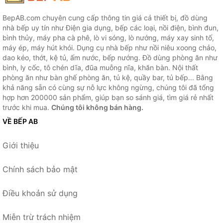
BepAB.com chuyên cung cấp thông tin giá cả thiết bị, đồ dùng
nhà bếp uy tín như Điện gia dụng, bếp các loại, nồi điện, bình đun,
bình thủy, máy pha cà phê, lò vi sóng, lò nướng, máy xay sinh tố,
máy ép, máy hút khói. Dụng cụ nhà bếp như nồi niêu xoong chảo,
dao kéo, thớt, kệ tủ, ấm nước, bếp nướng. Đồ dùng phòng ăn như
bình, ly cốc, tô chén dĩa, đũa muỗng nĩa, khăn bàn. Nội thất
phòng ăn như bàn ghế phòng ăn, tủ kệ, quầy bar, tủ bếp... Bằng
khả năng sẵn có cùng sự nỗ lực không ngừng, chúng tôi đã tổng
hợp hơn 200000 sản phẩm, giúp bạn so sánh giá, tìm giá rẻ nhất
trước khi mua.
Chúng tôi không bán hàng.
VỀ BẾP AB
Giới thiệu
Chính sách bảo mật
Điều khoản sử dụng
Miễn trừ trách nhiệm