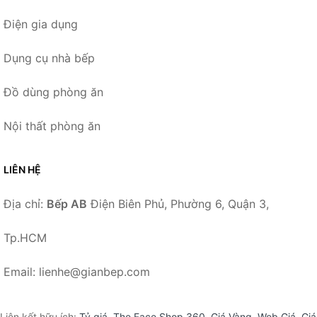
Điện gia dụng
Dụng cụ nhà bếp
Đồ dùng phòng ăn
Nội thất phòng ăn
LIÊN HỆ
Địa chỉ:
Bếp AB
Điện Biên Phủ, Phường 6, Quận 3,
Tp.HCM
Email: lienhe@gianbep.com
Liên kết hữu ích:
Tỷ giá
,
The Face Shop 360
,
Giá Vàng
,
Web Giá
,
Giá