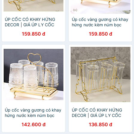
ÚP CỐC CÓ KHAY HỨNG
Úp cốc vàng gương có khay
DECOR | GIÁ ÚP LY CỐC
hứng nước kèm núm bọc
SƠN TĨNH ĐIỆN KÈM KHAY
chống trượt Decor Trái Tim
159.850 đ
159.850 đ
HỨNG NƯỚC BẦU DỤC (
2022 | GIÁ ÚP LY CỐC TIM
MẪU MỚI VỀ )
Úp cốc vàng gương có khay
ÚP CỐC CÓ KHAY HỨNG
hứng nước kèm núm bọc
DECOR | GIÁ ÚP LY CỐC
chống trượt Decor Trái Tim
SƠN TĨNH ĐIỆN KÈM KHAY
142.600 đ
136.850 đ
2022 | GIÁ ÚP LY CỐC TIM
HỨNG NƯỚC BẦU DỤC (
MẪU MỚI VỀ )