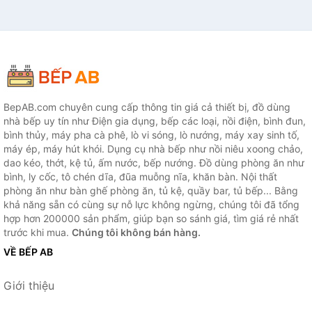
BepAB.com chuyên cung cấp thông tin giá cả thiết bị, đồ dùng
nhà bếp uy tín như Điện gia dụng, bếp các loại, nồi điện, bình đun,
bình thủy, máy pha cà phê, lò vi sóng, lò nướng, máy xay sinh tố,
máy ép, máy hút khói. Dụng cụ nhà bếp như nồi niêu xoong chảo,
dao kéo, thớt, kệ tủ, ấm nước, bếp nướng. Đồ dùng phòng ăn như
bình, ly cốc, tô chén dĩa, đũa muỗng nĩa, khăn bàn. Nội thất
phòng ăn như bàn ghế phòng ăn, tủ kệ, quầy bar, tủ bếp... Bằng
khả năng sẵn có cùng sự nỗ lực không ngừng, chúng tôi đã tổng
hợp hơn 200000 sản phẩm, giúp bạn so sánh giá, tìm giá rẻ nhất
trước khi mua.
Chúng tôi không bán hàng.
VỀ BẾP AB
Giới thiệu