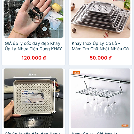
GIÁ úp ly cốc dày đẹp Khay
Khay Inox Úp Ly Có Lỗ -
Úp Ly Nhựa Tiện Dụng KHAY
Mâm Trà Chữ Nhật Nhiều Cỡ
ÚP LY
120.000 đ
50.000 đ
Gía úp ly cốc dày đẹp Khay
Khay úp ly - Giá treo ly