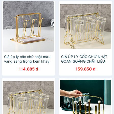
Giá úp ly cốc chữ nhật màu
GIÁ ÚP LY CỐC CHỮ NHẬT
vàng sang trọng kèm khay
GOAN SOÁNG CHẤT LIỆU
hứng nước
MẠ VÁNG CHỐNG RỈ
114.885 đ
159.850 đ