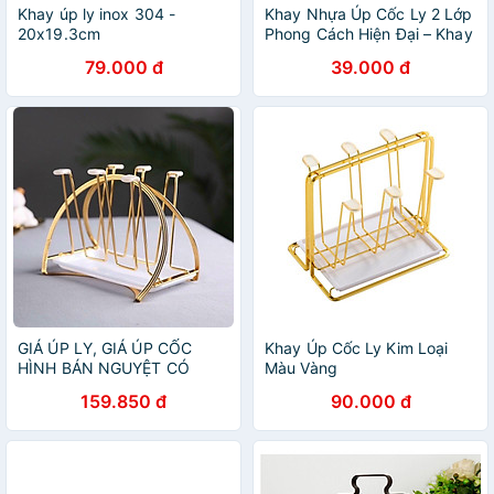
Khay úp ly inox 304 -
Khay Nhựa Úp Cốc Ly 2 Lớp
20x19.3cm
Phong Cách Hiện Đại – Khay
Đựng Cốc Ly, Khay Trà Tiện
79.000 đ
39.000 đ
Lợi Đa Năng - HÀNG CHÍNH
HÃNG MINIIN
GIÁ ÚP LY, GIÁ ÚP CỐC
Khay Úp Cốc Ly Kim Loại
HÌNH BÁN NGUYỆT CÓ
Màu Vàng
KHAY HỨNG NƯỚC
159.850 đ
90.000 đ