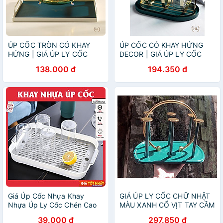
ÚP CỐC TRÒN CÓ KHAY
ÚP CỐC CÓ KHAY HỨNG
HỨNG | GIÁ ÚP LY CỐC
DECOR | GIÁ ÚP LY CỐC
SƠN TĨNH ĐIỆN KÈM KHAY
SƠN TĨNH ĐIỆN KÈM KHAY
138.000 đ
194.350 đ
HỨNG TRÒN HOME
HỨNG NƯỚC BẦU DỤC
LUXURY DECOR PHONG
HOME LUXURY DECOR
CÁCH VINTAGE 2022 NEW
PHONG CÁCH RETRO
Giá Úp Cốc Nhựa Khay
GIÁ ÚP LY CỐC CHỮ NHẬT
Nhựa Úp Ly Cốc Chén Cao
MÀU XANH CỔ VỊT TAY CẦM
Cấp ECCO, Có Rãnh Nước
BÁN NGUYỆT MẠ VÀNG
39.000 đ
297.850 đ
Tiện Dụng- Kích Thước