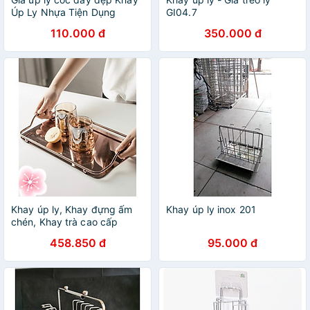
Úp Ly Nhựa Tiện Dụng
GI04.7
110.000 đ
350.000 đ
Khay úp ly, Khay đựng ấm
Khay úp ly inox 201
chén, Khay trà cao cấp
bằng inox mạ - VD706
458.850 đ
95.000 đ