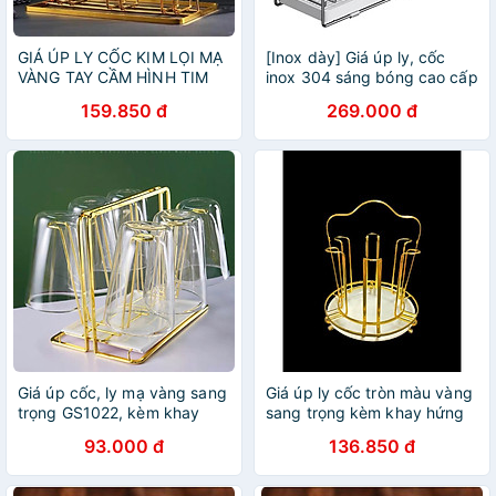
GIÁ ÚP LY CỐC KIM LỌI MẠ
[Inox dày] Giá úp ly, cốc
VÀNG TAY CẦM HÌNH TIM
inox 304 sáng bóng cao cấp
159.850 đ
269.000 đ
Giá úp cốc, ly mạ vàng sang
Giá úp ly cốc tròn màu vàng
trọng GS1022, kèm khay
sang trọng kèm khay hứng
hứng nước
nước
93.000 đ
136.850 đ