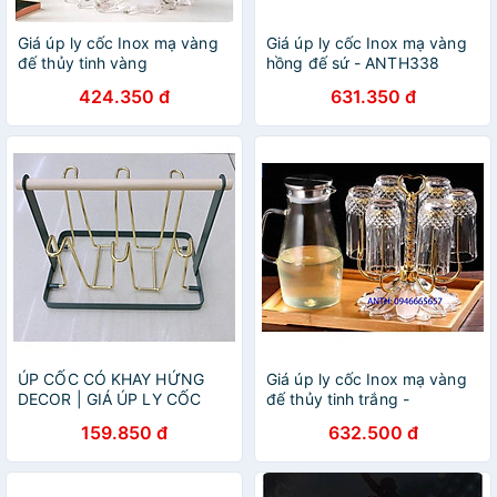
Giá úp ly cốc Inox mạ vàng
Giá úp ly cốc Inox mạ vàng
đế thủy tinh vàng
hồng đế sứ - ANTH338
424.350 đ
631.350 đ
ÚP CỐC CÓ KHAY HỨNG
Giá úp ly cốc Inox mạ vàng
DECOR | GIÁ ÚP LY CỐC
đế thủy tinh trắng -
SƠN TĨNH ĐIỆN KÈM KHAY
ANTH339
159.850 đ
632.500 đ
HỨNG NƯỚC BẦU DỤC