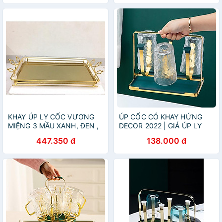
KHAY ÚP LY CỐC VƯƠNG
ÚP CỐC CÓ KHAY HỨNG
MIỆNG 3 MẦU XANH, ĐEN ,
DECOR 2022 | GIÁ ÚP LY
VÀNG TRÁNG GƯƠNG CAO
SƠN TĨNH ĐIỆN KÈM KHAY
447.350 đ
138.000 đ
CẤP
HỨNG NƯỚC HOME
LUXURY DECOR PHONG
CÁCH RETRO 2022 NEW