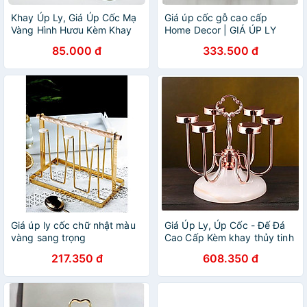
Khay Úp Ly, Giá Úp Cốc Mạ
Giá úp cốc gỗ cao cấp
Vàng Hình Hươu Kèm Khay
Home Decor | GIÁ ÚP LY
Sang Trọng
HỢP KIM GIẢ GỖ
85.000 đ
333.500 đ
Giá úp ly cốc chữ nhật màu
Giá Úp Ly, Úp Cốc - Đế Đá
vàng sang trọng
Cao Cấp Kèm khay thủy tinh
hứng nước màu vàng hồng
217.350 đ
608.350 đ