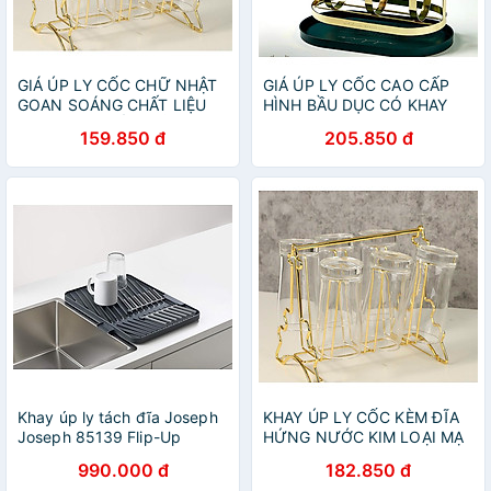
GIÁ ÚP LY CỐC CHỮ NHẬT
GIÁ ÚP LY CỐC CAO CẤP
GOAN SOÁNG CHẤT LIỆU
HÌNH BẦU DỤC CÓ KHAY
MẠ VÁNG CHỐNG RỈ
HỨNG NƯỚC - ANTH684
159.850 đ
205.850 đ
Khay úp ly tách đĩa Joseph
KHAY ÚP LY CỐC KÈM ĐĨA
Joseph 85139 Flip-Up
HỨNG NƯỚC KIM LOẠI MẠ
(Grey) Hàng chính hãng
VÀNG SANG TRỌNG -
990.000 đ
182.850 đ
VD138