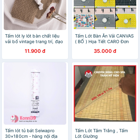
Tấm lót ly lót bàn chất liệu
Tấm Lót Bàn Ăn Vải CANVAS
vải bố vintage trang trí, đạo
( BỐ ) Họa Tiết CARO Đơn
cụ chụp ảnh phong cách
Giản Hiện Đại Cách Nhiệt
11.900 đ
35.000 đ
Hàn Quốc LC13
Cao Cấp 40 x 60CM
Tấm lót tủ bát Seiwapro
Tấm Lót Tắm Trắng , Tấm
30×180cm - hàng nội địa
Lót Giường