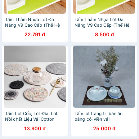
Tấm Thảm Nhựa Lót Đa
Tấm Thảm Nhựa Lót Đa
Năng V9 Cao Cấp (Thế Hệ
Năng V9 Cao Cấp (Thế Hệ
2) - Lót Tủ Lạnh, Ngăn Bàn,
2) - Lót Tủ Lạnh, Ngăn Bàn,
22.791 đ
8.500 đ
Tủ Bếp, Dễ Vệ Sinh, Chống
Tủ Bếp, Dễ Vệ Sinh, Chống
Nước
Nước
Tấm Lót Cốc, Lót Đĩa, Lót
Tấm lót trang trí bàn ăn
Nồi chất Liệu Vải Cotton
bằng cói viền vải
Thấm Nước - Tấm Lót Trang
13.900 đ
25.000 đ
Trí Bàn Ăn Vải Bện Dễ
Thương LC11