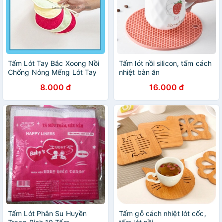
Tấm Lót Tay Bắc Xoong Nồi
Tấm lót nồi silicon, tấm cách
Chống Nóng Mếng Lót Tay
nhiệt bàn ăn
Bắc Xoong Nồi Chống Nóng
8.000 đ
16.000 đ
Vải Trần 3 Lớp Chống Nóng
Tuyệt Đối
Tấm Lót Phân Su Huyền
Tấm gỗ cách nhiệt lót cốc,