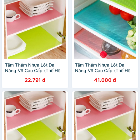
Tấm Thảm Nhựa Lót Đa
Tấm Thảm Nhựa Lót Đa
Năng V9 Cao Cấp (Thế Hệ
Năng V9 Cao Cấp (Thế Hệ
2) - Lót Tủ Lạnh, Ngăn Bàn,
2) - Lót Tủ Lạnh, Ngăn Bàn,
22.791 đ
41.000 đ
Tủ Bếp, Dễ Vệ Sinh, Chống
Tủ Bếp, Dễ Vệ Sinh, Chống
Nước
Nước