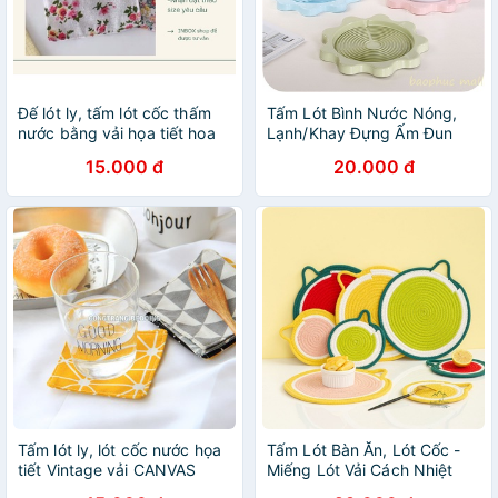
Đế lót ly, tấm lót cốc thấm
Tấm Lót Bình Nước Nóng,
nước bằng vải họa tiết hoa
Lạnh/Khay Đựng Ấm Đun
vintage hồng cao cấp
Nước/ Khay Đựng Ly Bằng
15.000 đ
20.000 đ
Nhựa
Tấm lót ly, lót cốc nước họa
Tấm Lót Bàn Ăn, Lót Cốc -
tiết Vintage vải CANVAS
Miếng Lót Vải Cách Nhiệt
phong cách Bắc Âu - 20
Hình Trái Cây Dễ Thương