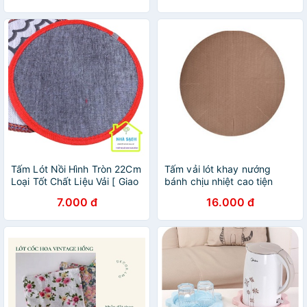
Xinh Xắn
Tấm Lót Nồi Hình Tròn 22Cm
Tấm vải lót khay nướng
Loại Tốt Chất Liệu Vải [ Giao
bánh chịu nhiệt cao tiện
Mầu Ngẫu Nhiên ]
dụng có thể tái sử dụng
7.000 đ
16.000 đ