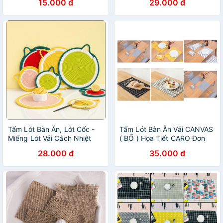
15.000 đ
29.000 đ
mẫu tùy chọn
Phong Cách Bắc Âu
Tấm Lót Bàn Ăn, Lót Cốc -
Tấm Lót Bàn Ăn Vải CANVAS
Miếng Lót Vải Cách Nhiệt
( BỐ ) Họa Tiết CARO Đơn
Hình Trái Cây Dễ Thương
Giản Hiện Đại Cách Nhiệt
28.000 đ
35.000 đ
Phong Cách Bắc Âu
Cao Cấp 40 x 60cm