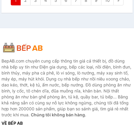
1
2
3
4
5
6
7
8
9
10
»
BepAB.com chuyên cung cấp thông tin giá cả thiết bị, đồ dùng
nhà bếp uy tín như Điện gia dụng, bếp các loại, nồi điện, bình đun,
bình thủy, máy pha cà phê, lò vi sóng, lò nướng, máy xay sinh tố,
máy ép, máy hút khói. Dụng cụ nhà bếp như nồi niêu xoong chảo,
dao kéo, thớt, kệ tủ, ấm nước, bếp nướng. Đồ dùng phòng ăn như
bình, ly cốc, tô chén dĩa, đũa muỗng nĩa, khăn bàn. Nội thất
phòng ăn như bàn ghế phòng ăn, tủ kệ, quầy bar, tủ bếp... Bằng
khả năng sẵn có cùng sự nỗ lực không ngừng, chúng tôi đã tổng
hợp hơn 200000 sản phẩm, giúp bạn so sánh giá, tìm giá rẻ nhất
trước khi mua.
Chúng tôi không bán hàng.
VỀ BẾP AB