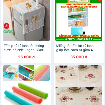
Tấm phủ tủ lạnh lót chống
Miếng lót tấm lót tủ lạnh
nước có nhiều ngăn GD80
giúp làm sạch tủ gồm 4
miếng dễ dàng vệ sinh
26.800 đ
35.000 đ