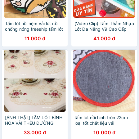
Tấm lót nồi nệm vải lót nồi
(Video Clip) Tấm Thảm Nhựa
chống nóng freeship tấm lót
Lót Đa Năng V9 Cao Cấp
nồi cách nhiệt chống nóng,
(Thế Hệ 2) - Lót Tủ Lạnh,
11.000 đ
41.000 đ
chất liệu vải nỉ cao cấp dày
Ngăn Bàn, Tủ Bếp, Dễ Vệ
dặn
Sinh, Chống Nước
[ẢNH THẬT] TẤM LÓT BÌNH
tấm lót nồi hình tròn 22cm
HOA VẢI THÊU ĐƯỜNG
loại tốt chất liệu vải
KÍNH 20CM
33.000 đ
10.000 đ