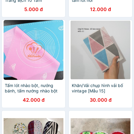
Trang Bịch 10 Tấm
tấm lót nồi
5.000 đ
12.000 đ
Tấm lót nhào bột, nướng
Khăn/Vải chụp hình vải bố
bánh, tấm nướng nhào bột
vintage [Mẫu 15]
silicon, tấm lót sợi thủy tinh
42.000 đ
30.000 đ