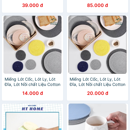
Nhật - Konni39 Sơn Hoà -
39.000 đ
85.000 đ
1900886806
Miếng Lót Cốc, Lót Ly, Lót
Miếng Lót Cốc, Lót Ly, Lót
Đĩa, Lót Nồi chất Liệu Cotton
Đĩa, Lót Nồi chất Liệu Cotton
- Tấm Lót Bàn Ăn Thấm
- Tấm Lót Bàn Ăn Thấm
14.000 đ
20.000 đ
Nước Bằng Vải Bện Xinh Xắn
Nước Bằng Vải Bện Xinh Xắn