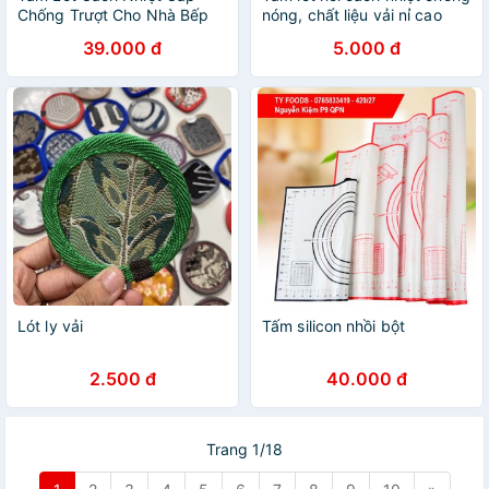
Chống Trượt Cho Nhà Bếp
nóng, chất liệu vải nỉ cao
Tấm Lót Đệm Chịu Nhiệt
cấp dày dặn mặt rám, chịu
39.000 đ
5.000 đ
Tấm Lót Chảo Ba Chân Tấm
nhiệt rất tốt của gia dụng Du
Lót Cách Nhiệt Nhà Bếp
Thủy
Lót ly vải
Tấm silicon nhồi bột
2.500 đ
40.000 đ
Trang 1/18