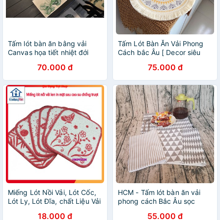
Tấm lót bàn ăn bằng vải
Tấm Lót Bàn Ăn Vải Phong
Canvas họa tiết nhiệt đới
Cách bắc Âu [ Decor siêu
Tropical
đẹp]
70.000 đ
75.000 đ
Miếng Lót Nồi Vải, Lót Cốc,
HCM - Tấm lót bàn ăn vải
Lót Ly, Lót Đĩa, chất Liệu Vải
phong cách Bắc Âu sọc
Len In - Tấm Lót Bàn Ăn
cách điệu độc đáo
18.000 đ
55.000 đ
Thấm Nước Bằng Vải Bện