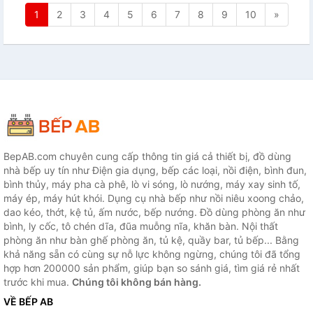
1
2
3
4
5
6
7
8
9
10
»
BepAB.com chuyên cung cấp thông tin giá cả thiết bị, đồ dùng
nhà bếp uy tín như Điện gia dụng, bếp các loại, nồi điện, bình đun,
bình thủy, máy pha cà phê, lò vi sóng, lò nướng, máy xay sinh tố,
máy ép, máy hút khói. Dụng cụ nhà bếp như nồi niêu xoong chảo,
dao kéo, thớt, kệ tủ, ấm nước, bếp nướng. Đồ dùng phòng ăn như
bình, ly cốc, tô chén dĩa, đũa muỗng nĩa, khăn bàn. Nội thất
phòng ăn như bàn ghế phòng ăn, tủ kệ, quầy bar, tủ bếp... Bằng
khả năng sẵn có cùng sự nỗ lực không ngừng, chúng tôi đã tổng
hợp hơn 200000 sản phẩm, giúp bạn so sánh giá, tìm giá rẻ nhất
trước khi mua.
Chúng tôi không bán hàng.
VỀ BẾP AB