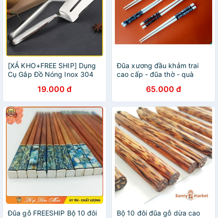
[XẢ KHO+FREE SHIP] Dụng
Đũa xương đầu khảm trai
Cụ Gắp Đồ Nóng Inox 304
cao cấp - đũa thờ - quà
Cao Cấp
tặng
19.000 đ
65.000 đ
Đũa gỗ FREESHIP Bộ 10 đôi
Bộ 10 đôi đũa gỗ dừa cao