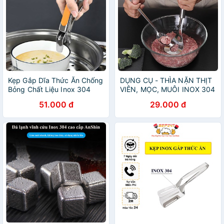
Kẹp Gắp Dĩa Thức Ăn Chống
DỤNG CỤ - THÌA NẶN THỊT
Bỏng Chất Liệu Inox 304
VIÊN, MỌC, MUÔI INOX 304
Cao Cấp Bền Bỉ
KHÔNG HAN GỈ CAO CẤP
51.000 đ
29.000 đ