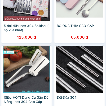
5 đôi đũa inox 304 Shikisai (
BỘ ĐŨA THÌA CAO CẤP
nội địa nhật)
125.000 đ
65.000 đ
[Siêu HOT] Dụng Cụ Gắp Đồ
Đôi Đũa 304
Nóng Inox 304 Cao Cấp