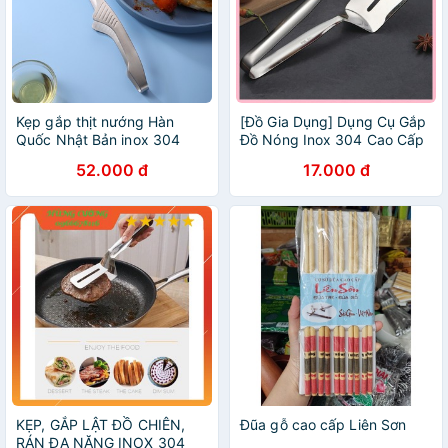
Kẹp gắp thịt nướng Hàn
[Đồ Gia Dụng] Dụng Cụ Gắp
Quốc Nhật Bản inox 304
Đồ Nóng Inox 304 Cao Cấp
cao cấp
52.000 đ
17.000 đ
KẸP, GẮP LẬT ĐỒ CHIÊN,
Đũa gỗ cao cấp Liên Sơn
RÁN ĐA NĂNG INOX 304