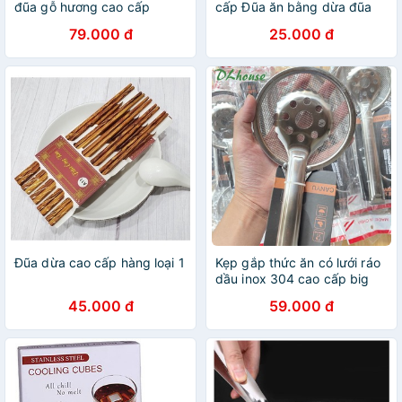
đũa gỗ hương cao cấp
cấp Đũa ăn bằng dừa đũa
dừa
79.000 đ
25.000 đ
Đũa dừa cao cấp hàng loại 1
Kẹp gắp thức ăn có lưới ráo
dầu inox 304 cao cấp big
size
45.000 đ
59.000 đ