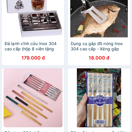
Đá lạnh vĩnh cửu Inox 304
Dụng cụ gắp đồ nóng Inox
cao cấp (hộp 8 viên tặng
304 cao cấp - Xẻng gắp
kẹp gắp)
nóng thức ăn
179.000 đ
18.000 đ