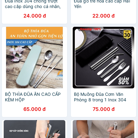
Đũa inox 304 chống trượt
Đũa gỗ tre hoa cao cấp Hải
cao câp dùng cho cá nhân,
Yến
cơm trưa văn phòng, gia
24.000 đ
22.000 đ
đình, dã ngoại DIC01
BỘ THÌA ĐŨA ĂN CAO CẤP
Bộ Muỗng Đũa Cơm Văn
KÈM HỘP
Phòng 8 trong 1 Inox 304
Loại 1 Cao Cấp Kèm Hộp
65.000 đ
75.000 đ
Nhựa Sinh Học Lúa Mì Tặng
Túi Vải - video sản phẩm