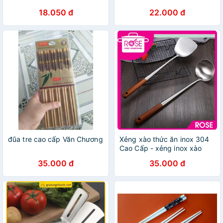
CAO CẤP
18.050 đ
22.000 đ
đũa tre cao cấp Văn Chương
Xẻng xào thức ăn inox 304
Cao Cấp - xẻng inox xào
thức ăn tiện lợi
35.000 đ
35.000 đ