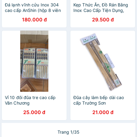
Đá lạnh vĩnh cửu Inox 304
Kẹp Thức Ăn, Đồ Rán Bằng
cao cấp AnShin (hộp 8 viên
Inox Cao Cấp Tiện Dụng,
tặng kẹp gắp)
Mẫu Mới 2021 ✳️ Inox 304
180.000 đ
29.500 đ
Không Han Gỉ, Chịu Nhiệt
Cao
Vỉ 10 đôi đũa tre cao cấp
Đũa cây làm bếp dài cao
Văn Chương
cấp Trường Sơn
25.000 đ
21.000 đ
Trang 1/35