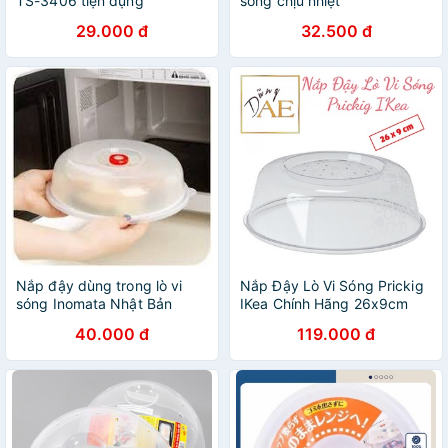
TS-3406 tiện dụng
sóng chịu nhiệt
29.000 đ
32.500 đ
Nắp đậy dùng trong lò vi
Nắp Đậy Lò Vi Sóng Prickig
sóng Inomata Nhật Bản
IKea Chính Hãng 26x9cm
40.000 đ
119.000 đ