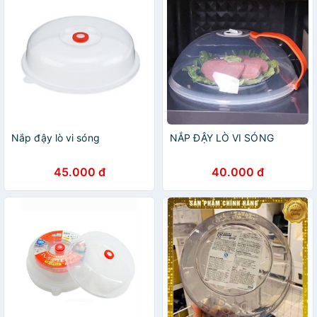
Nắp đậy lò vi sóng
NẮP ĐẬY LÒ VI SÓNG
45.000 đ
40.000 đ