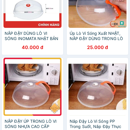
NẮP ĐẬY DÙNG LÒ VI
Úp Lò Vi Sóng Xuất NHẬT,
SÓNG INOMATA NHẬT BẢN
NẮP ĐẬY DÙNG TRONG LÒ
VI SÓNG, Giúp Giữ Vệ Sinh
40.000 đ
25.000 đ
Lò Vi Sóng Khi Hâm
NẮP ĐẬY ÚP TRONG LÒ VI
Nắp Đậy Lò Vi Sóng PP
SÓNG NHỰA CAO CẤP
Trong Suốt, Nắp Đậy Thực