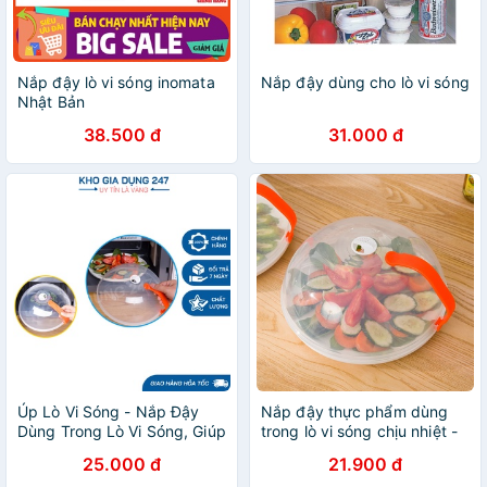
Nắp đậy lò vi sóng inomata
Nắp đậy dùng cho lò vi sóng
Nhật Bản
38.500 đ
31.000 đ
Úp Lò Vi Sóng - Nắp Đậy
Nắp đậy thực phẩm dùng
Dùng Trong Lò Vi Sóng, Giúp
trong lò vi sóng chịu nhiệt -
Giữ Vệ Sinh Lò Vi Sóng Khi
Nắp đậy lò vi sóng có tay
25.000 đ
21.900 đ
Hâm - Úp Lò Vi Sóng Ikei
cầm tiện dụng