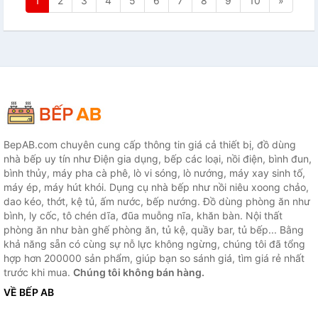
1
2
3
4
5
6
7
8
9
10
»
BepAB.com chuyên cung cấp thông tin giá cả thiết bị, đồ dùng
nhà bếp uy tín như Điện gia dụng, bếp các loại, nồi điện, bình đun,
bình thủy, máy pha cà phê, lò vi sóng, lò nướng, máy xay sinh tố,
máy ép, máy hút khói. Dụng cụ nhà bếp như nồi niêu xoong chảo,
dao kéo, thớt, kệ tủ, ấm nước, bếp nướng. Đồ dùng phòng ăn như
bình, ly cốc, tô chén dĩa, đũa muỗng nĩa, khăn bàn. Nội thất
phòng ăn như bàn ghế phòng ăn, tủ kệ, quầy bar, tủ bếp... Bằng
khả năng sẵn có cùng sự nỗ lực không ngừng, chúng tôi đã tổng
hợp hơn 200000 sản phẩm, giúp bạn so sánh giá, tìm giá rẻ nhất
trước khi mua.
Chúng tôi không bán hàng.
VỀ BẾP AB