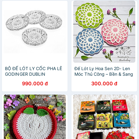
BỘ ĐẾ LÓT LY CỐC PHA LÊ
Đế Lót Ly Hoa Sen 2D- Len
GODINGER DUBLIN
Móc Thủ Công – Bền & Sang
Coasters, 4 CHIẾC
990.000 đ
300.000 đ