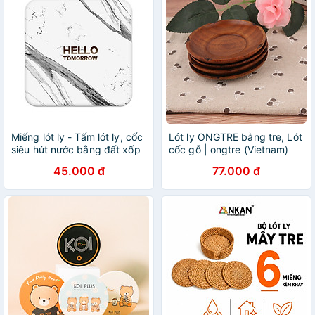
Miếng lót ly - Tấm lót ly, cốc
Lót ly ONGTRE bằng tre, Lót
siêu hút nước bằng đất xốp
cốc gỗ | ongtre (Vietnam)
Diatomite họa tiết, thông
45.000 đ
77.000 đ
điệp dễ thương