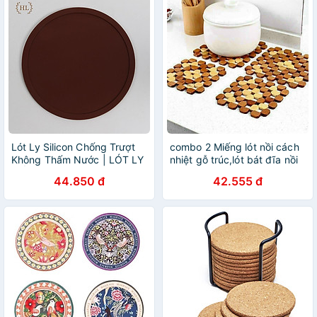
Lót Ly Silicon Chống Trượt
combo 2 Miếng lót nồi cách
Không Thấm Nước | LÓT LY
nhiệt gỗ trúc,lót bát đĩa nồi
CỐC CHO NHÀ HÀNG QUÁN
chống trơn - HENRYSA
44.850 đ
42.555 đ
CAFE KHÔNG HỌA TIẾT