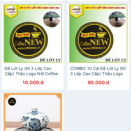
Đế Lót Ly (Nỉ 3 Lớp Cao
COMBO 10 Cái Đế Lót Ly (Nỉ
Cấp) Thêu Logo Nổi Coffee
3 Lớp Cao Cấp) Thêu Logo
New - Đường kính 9cm -
Nổi Coffee New - Đường
10.000 đ
90.000 đ
Thấm nước nhanh - Nhỏ,
kính 9cm - Thấm nước
gọn, Đẹp_Coffee New
nhanh - Nhỏ, gọn,
Đẹp_Coffee New