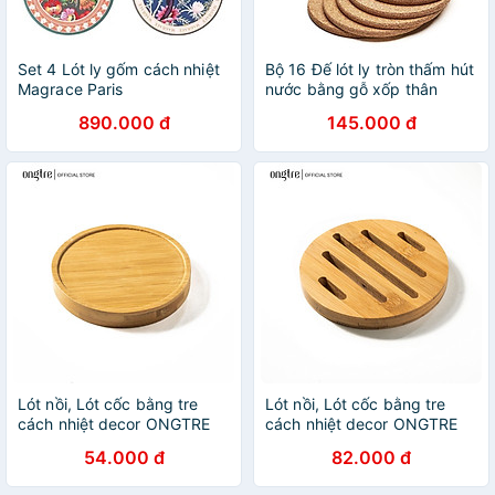
Set 4 Lót ly gốm cách nhiệt
Bộ 16 Đế lót ly tròn thấm hút
Magrace Paris
nước bằng gỗ xốp thân
thiện môi trường Mai Lee
890.000 đ
145.000 đ
(không logo) - Hàng chính
hãng
Lót nồi, Lót cốc bằng tre
Lót nồi, Lót cốc bằng tre
cách nhiệt decor ONGTRE
cách nhiệt decor ONGTRE
đa năng, tiện dụng
đa năng, tiện dụng
54.000 đ
82.000 đ