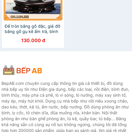
Đế tròn bằng gỗ đặc, giá đỡ
bằng gỗ gụ kê ấm trà, bình
hoa, chậu hoa, lư xông trầm
130.000 đ
trang trí nội thất
BepAB.com chuyên cung cấp thông tin giá cả thiết bị, đồ dùng
nhà bếp uy tín như Điện gia dụng, bếp các loại, nồi điện, bình đun,
bình thủy, máy pha cà phê, lò vi sóng, lò nướng, máy xay sinh tố,
máy ép, máy hút khói. Dụng cụ nhà bếp như nồi niêu xoong chảo,
dao kéo, thớt, kệ tủ, ấm nước, bếp nướng. Đồ dùng phòng ăn như
bình, ly cốc, tô chén dĩa, đũa muỗng nĩa, khăn bàn. Nội thất
phòng ăn như bàn ghế phòng ăn, tủ kệ, quầy bar, tủ bếp... Bằng
khả năng sẵn có cùng sự nỗ lực không ngừng, chúng tôi đã tổng
hợp hơn 200000 sản phẩm, giúp bạn so sánh giá, tìm giá rẻ nhất