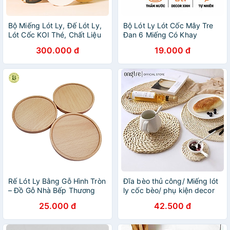
Bộ Miếng Lót Ly, Đế Lót Ly,
Bộ Lót Ly Lót Cốc Mây Tre
Lót Cốc KOI Thé, Chất Liệu
Đan 6 Miếng Có Khay
Ceramic Cao Cấp / KOI Thé
Đường Kính 10cm ANKAN –
300.000 đ
19.000 đ
BB Bear Ceramic Drink
Thủ Công, Thân Thiện Môi
Coasters
Trường
Rế Lót Ly Bằng Gỗ Hình Tròn
Đĩa bèo thủ công/ Miếng lót
– Đồ Gỗ Nhà Bếp Thương
ly cốc bèo/ phụ kiện decor
Hiệu Trường Sơn
chụp ảnh/ Tấm lót bèo tròn
25.000 đ
42.500 đ
12/20/30/37/50cm | ongtre
(Vietnam)