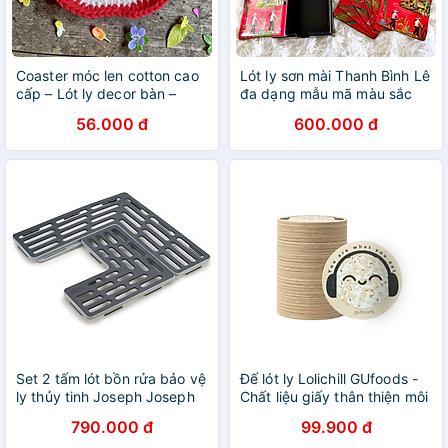
Coaster móc len cotton cao
Lót ly sơn mài Thanh Bình Lê
cấp – Lót ly decor bàn –
đa dạng mẫu mã màu sắc
Nhiều mẫu xinh
56.000 đ
600.000 đ
Set 2 tấm lót bồn rửa bảo vệ
Đế lót ly Lolichill GUfoods -
ly thủy tinh Joseph Joseph
Chất liệu giấy thân thiện môi
85037 Saver (Grey)
trường, Tiện lợi, Nhỏ gọn,
790.000 đ
99.900 đ
Sống xanh ăn lành cùng GU