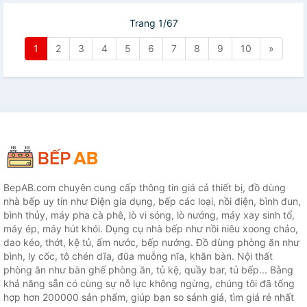
Trang 1/67
1
2
3
4
5
6
7
8
9
10
»
BepAB.com chuyên cung cấp thông tin giá cả thiết bị, đồ dùng
nhà bếp uy tín như Điện gia dụng, bếp các loại, nồi điện, bình đun,
bình thủy, máy pha cà phê, lò vi sóng, lò nướng, máy xay sinh tố,
máy ép, máy hút khói. Dụng cụ nhà bếp như nồi niêu xoong chảo,
dao kéo, thớt, kệ tủ, ấm nước, bếp nướng. Đồ dùng phòng ăn như
bình, ly cốc, tô chén dĩa, đũa muỗng nĩa, khăn bàn. Nội thất
phòng ăn như bàn ghế phòng ăn, tủ kệ, quầy bar, tủ bếp... Bằng
khả năng sẵn có cùng sự nỗ lực không ngừng, chúng tôi đã tổng
hợp hơn 200000 sản phẩm, giúp bạn so sánh giá, tìm giá rẻ nhất