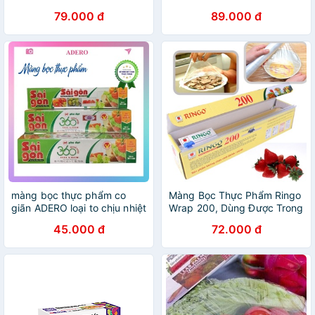
50M/100M có thể dùng
30cm x 200m dùng được
79.000 đ
89.000 đ
trong tủ lạnh và lò vi sóng
trong lò vi sóng, Cuộn cover
thực phẩm an toàn
màng bọc thực phẩm co
Màng Bọc Thực Phẩm Ringo
giãn ADERO loại to chịu nhiệt
Wrap 200, Dùng Được Trong
dùng cho lò vi sóng AD50
Lò Vi Sóng, Tủ Lạnh An
45.000 đ
72.000 đ
Toàn, Có Thanh Trượt Cắt
Tiện Lợi