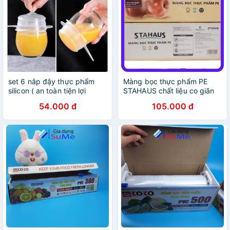
set 6 nắp đậy thực phẩm
Màng bọc thực phẩm PE
silicon ( an toàn tiện lợi
STAHAUS chất liệu co giãn
dùng, dùng được trong lò vi
an toàn với thức ăn lò vi
54.000 đ
105.000 đ
sóng, tủ lạnh )
sóng Khổ 30cmx250m