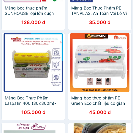
Màng bọc thực phẩm
Màng Bọc Thực Phẩm PE
SUNHOUSE loại lớn cuộn
TANPLAS, An Toàn Với Lò Vi
300mmx250mm , Màng
Sóng, Tủ Lạnh, Không Chứa
128.000 đ
35.000 đ
thức ăn sử dụng cho tủ lạnh
DEHA & DEHP , 3 Loại Kích
và lò vi sóng an toàn sức
Cỡ
khỏe
Màng Bọc Thực Phẩm
Màng bọc thực phẩm PE
Laspalm 400 (30x300m)-
Green Eco chất liệu co giãn
Màng bọc thực phẩm plastic
an toàn với thức ăn lò vi
105.000 đ
45.000 đ
sóng Khổ 30cm x 250m