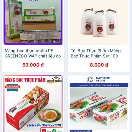
Màng bọc thực phẩm PE
Túi Bọc Thực Phẩm Màng
GREENECO WAP chất liệu co
Bọc Thực Phẩm Set 100
giãn an toàn với thức ăn lò vi
Tiện Lợi, Dể Dùng
59.000 đ
8.000 đ
sóng Khổ 30cm