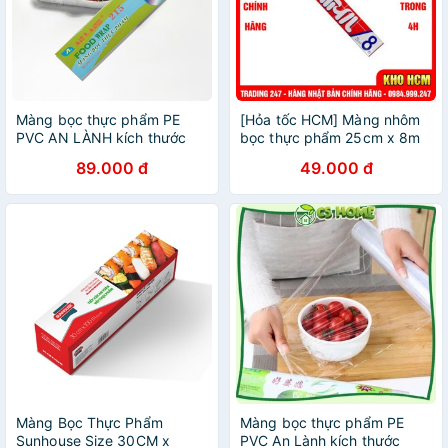
Màng bọc thực phẩm PE
[Hỏa tốc HCM] Màng nhôm
PVC AN LÀNH kích thước
bọc thực phẩm 25cm x 8m
30cm x 200m dùng được
Hitachi dùng trong lò nướng,
89.000 đ
49.000 đ
trong lò vi sóng
lò vi sóng Nhật Bản
Màng Bọc Thực Phẩm
Màng bọc thực phẩm PE
Sunhouse Size 30CM x
PVC An Lành kích thước