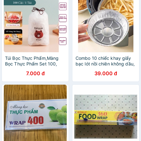
Túi Bọc Thực Phẩm,Màng
Combo 10 chiếc khay giấy
Bọc Thực Phẩm Set 100,
bạc lót nồi chiên không dầu,
Tiện Lợi Dể Dùng, Cực HOT
đựng thực phẩm dùng trong
7.000 đ
39.000 đ
lò nướng, lò vi sóng đường
kính 19cm