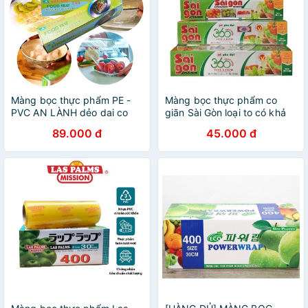
Màng bọc thực phẩm PE -
Màng bọc thực phẩm co
PVC AN LÀNH dẻo dai co
giãn Sài Gòn loại to có khả
dãn tốt kích thước 30cm x
năng chịu nhiệt khi dùng lò
89.000 đ
45.000 đ
200m dùng được trong lò vi
vi sóng MUL60
sóng sport