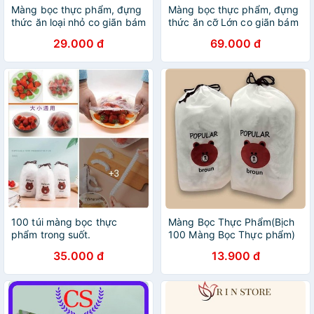
Màng bọc thực phẩm, đựng
Màng bọc thực phẩm, đựng
thức ăn loại nhỏ co giãn bám
thức ăn cỡ Lớn co giãn bám
dính tốt dùng được cho lò vi
dính tốt dùng được cho lò vi
29.000 đ
69.000 đ
sóng an toàn cho sức khỏe
sóng an toàn cho sức khỏe
100 túi màng bọc thực
Màng Bọc Thực Phẩm(Bịch
phẩm trong suốt.
100 Màng Bọc Thực phẩm)
35.000 đ
13.900 đ