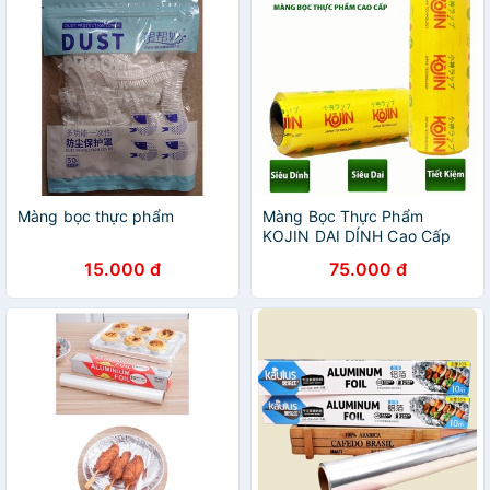
Màng bọc thực phẩm
Màng Bọc Thực Phẩm
KOJIN DAI DÍNH Cao Cấp
TRONG SUỐT Màng Bọc
15.000 đ
75.000 đ
Loại Lớn Giúp Thực Phẩm
Tươi Lâu Hơn