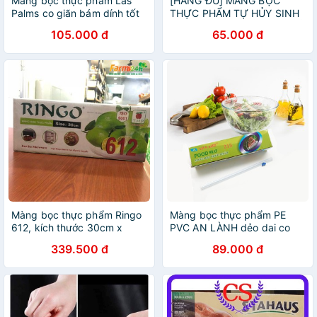
Màng bọc thực phẩm Las
[HÀNG ĐỦ] MÀNG BỌC
Palms co giãn bám dính tốt
THỰC PHẨM TỰ HỦY SINH
dùng được cho lò vi sóng an
HỌC OPEC DÙNG ĐƯỢC CẢ
105.000 đ
65.000 đ
toàn cho sức khỏe
CHO LÒ VI SÓNG LOẠI 400
VÒNG /200 VÒNG
Màng bọc thực phẩm Ringo
Màng bọc thực phẩm PE
612, kích thước 30cm x
PVC AN LÀNH dẻo dai co
500m, chính hãng công ty,
dãn tốt kích thước 30cm x
339.500 đ
89.000 đ
co giản tốt, dùng được lò vi
200m dùng được trong lò vi
sóng
sóngsupper