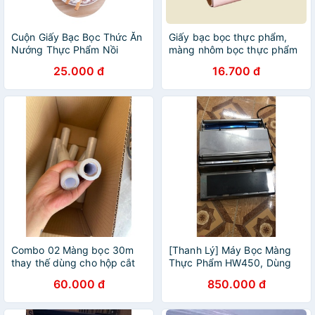
Cuộn Giấy Bạc Bọc Thức Ăn
Giấy bạc bọc thực phẩm,
Nướng Thực Phẩm Nồi
màng nhôm bọc thực phẩm
Chiên Không Dầu Lò Vi Sóng
25.000 đ
16.700 đ
30cmx5m
Combo 02 Màng bọc 30m
[Thanh Lý] Máy Bọc Màng
thay thế dùng cho hộp cắt
Thực Phẩm HW450, Dùng
màng bọc thực phẩm
Cho Lõi Màng Bọc 30cm,
60.000 đ
850.000 đ
45cm