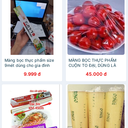
Màng bọc thực phẩm size
MÀNG BỌC THỰC PHẨM
9mét dùng cho gia đình
CUỘN TO ĐẠI, DÙNG LÀ
THÍCH
9.999 đ
45.000 đ