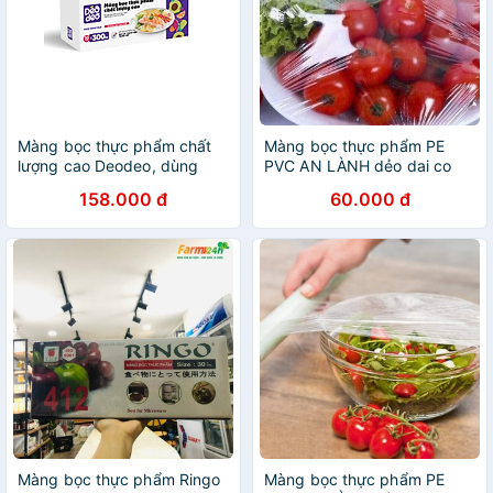
Màng bọc thực phẩm chất
Màng bọc thực phẩm PE
lượng cao Deodeo, dùng
PVC AN LÀNH dẻo dai co
được cho lò vi sóng, nhiều
dãn tốt dùng được trong lò
158.000 đ
60.000 đ
size - Hàng chính hãng
vi sóng kích thước 30cm x
200mbigsale
Màng bọc thực phẩm Ringo
Màng bọc thực phẩm PE