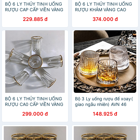
BỘ 6 LY THỦY TINH UỐNG
BỘ 6 LY THỦY TINH UỐNG
RƯỢU CAP CẤP VIỀN VÀNG
RƯỢU KHẢM VÀNG CAO
CẤP
229.885 đ
374.000 đ
BỘ 6 LY THỦY TINH UỐNG
Bộ 3 Ly uống rượu đế xoay(
RƯỢU CA0 CẤP VIỀN VÀNG
giao ngẫu nhiên) AVN 46
299.000 đ
148.925 đ