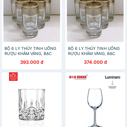
BỘ 6 LY THỦY TINH UỐNG
BỘ 6 LY THỦY TINH UỐNG
RƯỢU KHẢM VÀNG, BẠC
RƯỢU KHẢM VÀNG, BẠC
CAO CẤP
CAO CẤP
393.000 đ
374.000 đ