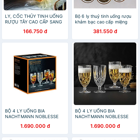
LY, CỐC THỦY TINH UỐNG
Bộ 6 ly thuỷ tinh uống rượu
RƯỢU TÂY CAO CẤP SANG
khảm bạc cao cấp miệng
TRỌNG MÀU CAM 315ml-
loe, viền vàng
166.750 đ
381.550 đ
VD92
BỘ 4 LY UỐNG BIA
BỘ 4 LY UỐNG BIA
NACHTMANN NOBLESSE
NACHTMANN NOBLESSE
102556, dung tích 430 ml
102556, dung tích 430 ml
1.690.000 đ
1.690.000 đ
Hàng chính hãng
hàng chính hãng