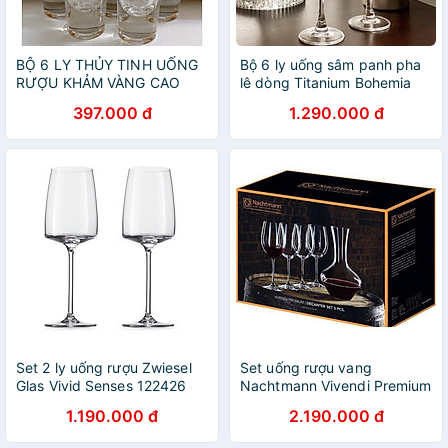
BỘ 6 LY THỦY TINH UỐNG
Bộ 6 ly uống sâm panh pha
RƯỢU KHẢM VÀNG CAO
lê dòng Titanium Bohemia
CẤP MIỆNG LOE ( giao ngẫu
Strix 200ml Hàng chính
397.000 đ
1.290.000 đ
nhiên )
hãng
Set 2 ly uống rượu Zwiesel
Set uống rượu vang
Glas Vivid Senses 122426
Nachtmann Vivendi Premium
dung tích 363ml - made in
93605 DEKANTIERSET 1
1.190.000 đ
2.190.000 đ
Germany
bình 4 ly Hàng chính hãng