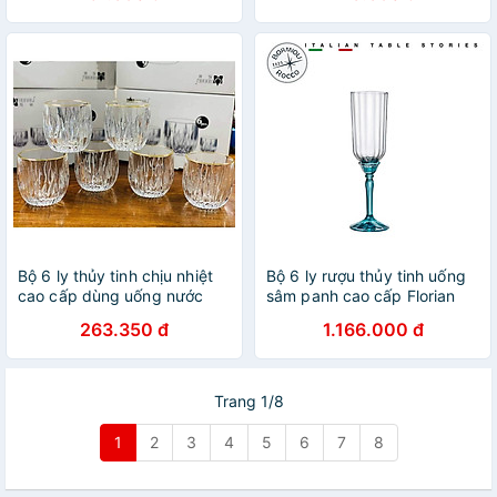
Bộ 6 ly thủy tinh chịu nhiệt
Bộ 6 ly rượu thủy tinh uống
cao cấp dùng uống nước
sâm panh cao cấp Florian
hoặc rượu tây vân sóng
210ml màu xanh - Bormioli
263.350 đ
1.166.000 đ
trắng
Rocco - Italy
Trang 1/8
1
2
3
4
5
6
7
8