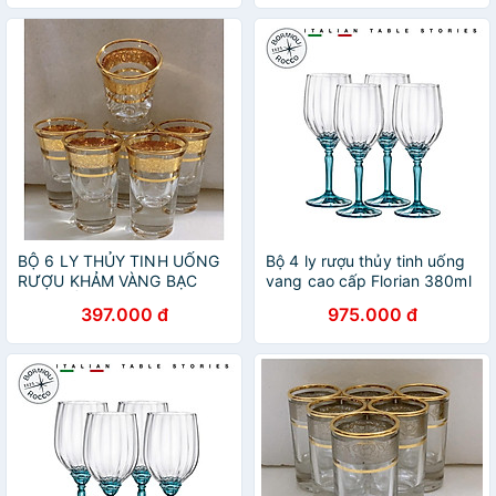
BỘ 6 LY THỦY TINH UỐNG
Bộ 4 ly rượu thủy tinh uống
RƯỢU KHẢM VÀNG BẠC
vang cao cấp Florian 380ml
CAO CẤP MIỆNG LOE ( giao
màu xanh - Bormioli Rocco -
397.000 đ
975.000 đ
ngẫu nhiên )
Italy