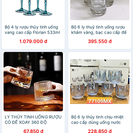
Bộ 4 ly rượu thủy tinh uống
Bộ 6 ly thuỷ tinh uống rượu
vang cao cấp Florian 533ml
khảm vàng, bạc cao cấp đế
màu xanh - Bormioli Rocco -
dày_ giao ngẫu nhiên
1.079.000 đ
395.550 đ
Italy
LY THỦY TINH UỐNG RƯỢU
Bộ 6 ly thủy tinh chịu nhiệt
CÓ ĐẾ XOAY 360 ĐỘ
cao cấp dùng uống nước
KHÔNG ĐỎ ( GIAO VÂN
hoặc rượu tây vân sóng
67.850 đ
228.850 đ
NGẪU NHIÊN ) - VD91
xanh