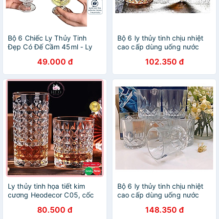
Bộ 6 Chiếc Ly Thủy Tinh
Bộ 6 ly thủy tinh chịu nhiệt
Đẹp Có Đế Cầm 45ml - Ly
cao cấp dùng uống nước
Uống Rượu Trang Trí Phòng
hoặc rượu tây vân sao
49.000 đ
102.350 đ
Khách, Đãi Tiệc - HÀNG
CHÍNH HÃNG MINIIN
Ly thủy tinh họa tiết kim
Bộ 6 ly thủy tinh chịu nhiệt
cương Heodecor C05, cốc
cao cấp dùng uống nước
thủy tinh uống rượu ngoại
hoặc rượu tây vân sao
80.500 đ
148.350 đ
cao cấp