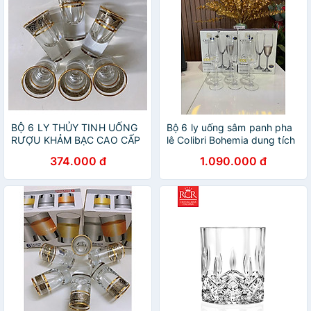
BỘ 6 LY THỦY TINH UỐNG
Bộ 6 ly uống sâm panh pha
RƯỢU KHẢM BẠC CAO CẤP
lê Colibri Bohemia dung tích
MIỆNG LOE
220ml
374.000 đ
1.090.000 đ