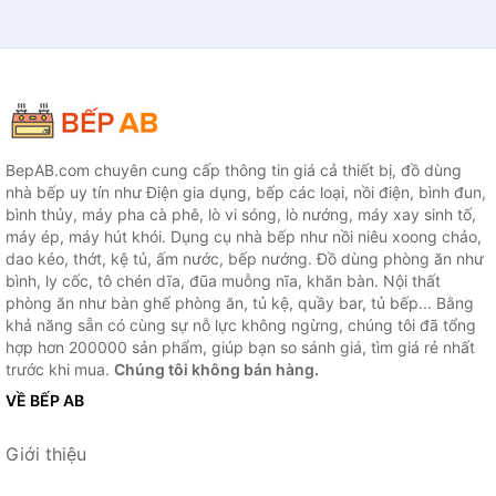
BepAB.com chuyên cung cấp thông tin giá cả thiết bị, đồ dùng
nhà bếp uy tín như Điện gia dụng, bếp các loại, nồi điện, bình đun,
bình thủy, máy pha cà phê, lò vi sóng, lò nướng, máy xay sinh tố,
máy ép, máy hút khói. Dụng cụ nhà bếp như nồi niêu xoong chảo,
dao kéo, thớt, kệ tủ, ấm nước, bếp nướng. Đồ dùng phòng ăn như
bình, ly cốc, tô chén dĩa, đũa muỗng nĩa, khăn bàn. Nội thất
phòng ăn như bàn ghế phòng ăn, tủ kệ, quầy bar, tủ bếp... Bằng
khả năng sẵn có cùng sự nỗ lực không ngừng, chúng tôi đã tổng
hợp hơn 200000 sản phẩm, giúp bạn so sánh giá, tìm giá rẻ nhất
trước khi mua.
Chúng tôi không bán hàng.
VỀ BẾP AB
Giới thiệu