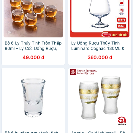
Bộ 6 Ly Thủy Tinh Tròn Thấp
Ly Uống Rượu Thủy Tinh
80ml – Ly Cốc Uống Rượu,
Luminarc Cognac 130ML &
Trà, Cà Phê Cao Cấp – Chén
250ML - bộ 6 ly - G2630 &
49.000 đ
360.000 đ
Trà Thủy Tinh Dày 2 Lớp
G2629
Sang Trọng - HÀNG CHÍNH
HÃNG MINIIN
Bộ 6 ly uống rượu thủy tinh
Aderia - Gold Ichimonji - Bộ