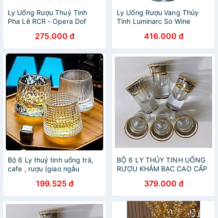
Ly Uống Rượu Thuỷ Tinh
Ly Uống Rượu Vang Thủy
Pha Lê RCR - Opera Dof
Tinh Luminarc So Wine
Tumbler 300ml
350ML - 470ML & 580ML -
275.000 đ
416.000 đ
bộ 4 ly - E5979, E5980 &
E5981
Bộ 6 Ly thuỷ tinh uống trà,
BỘ 6 LY THỦY TINH UỐNG
cafe , rượu (giao ngẫu
RƯỢU KHẢM BẠC CAO CẤP
nhiên- AVN26
MIỆNG LOE
199.525 đ
379.000 đ