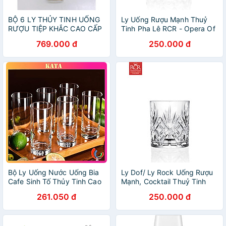
BỘ 6 LY THỦY TINH UỐNG
Ly Uống Rượu Mạnh Thuỷ
RƯỢU TIỆP KHẮC CAO CẤP
Tinh Pha Lê RCR - Opera Of
KHẢM BẠC
Tumbler 210ml
769.000 đ
250.000 đ
Bộ Ly Uống Nước Uống Bia
Ly Dof/ Ly Rock Uống Rượu
Cafe Sinh Tố Thủy Tinh Cao
Mạnh, Cocktail Thuỷ Tinh
Cấp Ocean New York Long
Pha Lê Không Chì Ý RCR
261.050 đ
250.000 đ
Drink B07812 Dung Tích
Crystal – Melodia Dof
340ml
Tumbler 240ml