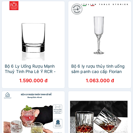
Bộ 6 Ly Uống Rượu Mạnh
Bộ 6 ly rượu thủy tinh uống
Thuỷ Tinh Pha Lê Ý RCR -
sâm panh cao cấp Florian
Tocai Dof Tumbler 290ml
210ml - Bormioli Rocco -
1.590.000 đ
1.063.000 đ
Italy