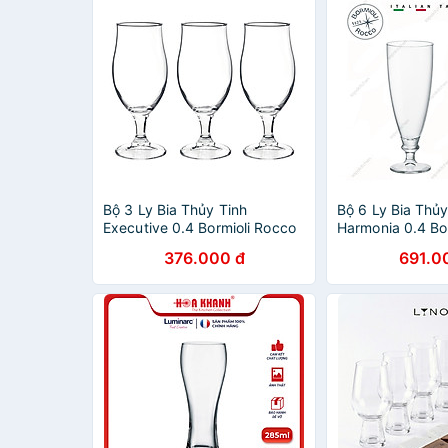
Bộ 3 Ly Bia Thủy Tinh
Bộ 6 Ly Bia Thủy
Executive 0.4 Bormioli Rocco
Harmonia 0.4 Bo
128550Q02021990 (530ml /
128980M020219
376.000 đ
691.0
Ly)
Ly)