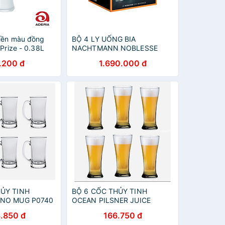
viền màu đồng
BỘ 4 LY UỐNG BIA
 Prize - 0.38L
NACHTMANN NOBLESSE
102556, dung tích 430 ml
.200 đ
1.690.000 đ
Hàng chính hãng
HỦY TINH
BỘ 6 CỐC THỦY TINH
NO MUG P0740
OCEAN PILSNER JUICE
B5011 - 315ML
.850 đ
166.750 đ