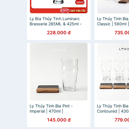
Ly Bia Thủy Tinh Luminarc
Ly Thủy Tinh Bia
Brasserie 285ML & 425ml -
Classic | 560ml 
J5184 & J5185 - Bộ 6 ly
[LYNOIR_LY008
228.000 đ
735.0
Ly Thủy Tinh Bia Pint -
Ly Thủy Tinh Bia
Imperial | 470ml |
Contoured | 430
[LYNOIR_LY020
[LYNOIR_LY007
145.000 đ
779.0