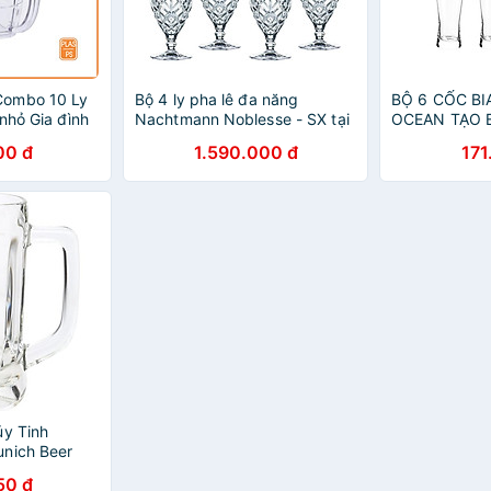
Combo 10 Ly
Bộ 4 ly pha lê đa năng
BỘ 6 CỐC BI
nhỏ Gia đình
Nachtmann Noblesse - SX tại
OCEAN TẠO 
p, an toàn,
Đức - Hàng chính hãng 100%
METROPOLIT
00 đ
1.590.000 đ
171
(kèm ảnh thật)
400ML
ủy Tinh
nich Beer
0843 -
50 đ