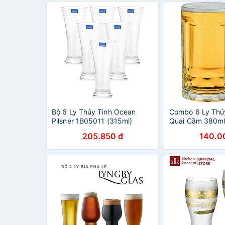
Bộ 6 Ly Thủy Tinh Ocean
Combo 6 Ly Thủ
Pilsner 1B05011 (315ml)
Quai Cầm 380m
ZB18 Chuyên Là
205.850 đ
140.0
Bia