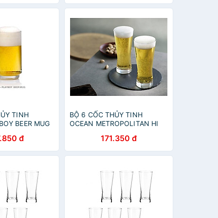
HỦY TINH
BỘ 6 CỐC THỦY TINH
BOY BEER MUG
OCEAN METROPOLITAN HI
ML
BALL B1312 - 330ML
.850 đ
171.350 đ