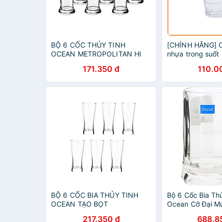
BỘ 6 CỐC THỦY TINH
[CHÍNH HÃNG] 
OCEAN METROPOLITAN HI
nhựa trong suốt 
BALL B1312 - 330ML
có quai – bền đẹ
171.350 đ
110.0
tiện lợi
BỘ 6 CỐC BIA THỦY TINH
Bộ 6 Cốc Bia Th
OCEAN TẠO BỌT
Ocean Cỡ Đại Mu
METROPOLITAN B1314 -
Mug Ocean - P0
217.350 đ
688.8
400ML
640ml