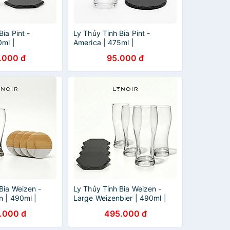
ia Pint -
Ly Thủy Tinh Bia Pint -
0ml |
America | 475ml |
16
[LYNOIR_LY022
.000 đ
95.000 đ
Bia Weizen -
Ly Thủy Tinh Bia Weizen -
n | 490ml |
Large Weizenbier | 490ml |
02
[LYNOIR_LY003
.000 đ
495.000 đ