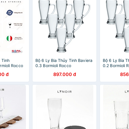
 Tinh
Bộ 6 Ly Bia Thủy Tinh Baviera
Bộ 6 Ly Bia T
rmioli Rocco
0.3 Bormioli Rocco
0.2 Bormioli 
90 (580ml /
133430MI9021990 (390ml /
133420MT902
00 đ
897.000 đ
856
Ly)
Ly)