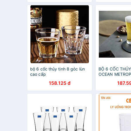
bộ 6 cốc thủy tinh 8 góc lùn
BỘ 6 CỐC THỦY
cao cấp
OCEAN METROP
BALL B1312 - 3
158.125 đ
187.5