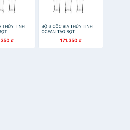
A THỦY TINH
BỘ 6 CỐC BIA THỦY TINH
BỌT
OCEAN TẠO BỌT
AN B1314 -
METROPOLITAN B1314 -
.350 đ
171.350 đ
400ML