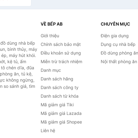
VỀ BẾP AB
CHUYÊN MỤC
Giới thiệu
Điện gia dụng
, đồ dùng nhà bếp
Chính sách bảo mật
Dụng cụ nhà bếp
đun, bình thủy, máy
Điều khoản sử dụng
Đồ dùng phòng ă
 ép, máy hút khói.
ớt, kệ tủ, ấm
Miễn trừ trách nhiệm
Nội thất phòng ăn
 tô chén dĩa, đũa
Danh mục
phòng ăn, tủ kệ,
Danh sách hãng
 lực không ngừng,
 so sánh giá, tìm
Danh sách công ty
.
Danh sách từ khóa
Mã giảm giá Tiki
Mã giảm giá Lazada
Mã giảm giá Shopee
Liên hệ