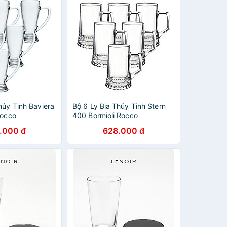
hủy Tinh Baviera
Bộ 6 Ly Bia Thủy Tinh Stern
Rocco
400 Bormioli Rocco
1990 (268ml /
133640M02021990 (510ml /
.000 đ
628.000 đ
Ly)