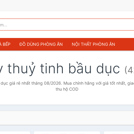
À BẾP
ĐỒ DÙNG PHÒNG ĂN
NỘI THẤT PHÒNG ĂN
y thuỷ tinh bầu dục
(4
 dục giá rẻ nhất tháng 08/2026. Mua chính hãng với giá tốt nhất, gi
thu hộ COD