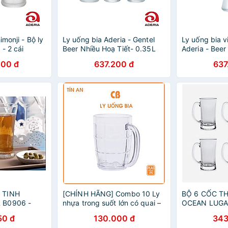
imonji - Bộ ly
Ly uống bia Aderia - Gentel
Ly uống bia 
 - 2 cái
Beer Nhiều Hoạ Tiết- 0.35L
Aderia - Beer
000 đ
637.200 đ
637
 TINH
[CHÍNH HÃNG] Combo 10 Ly
BỘ 6 CỐC T
 B0906 -
nhựa trong suốt lớn có quai –
OCEAN LUGA
bền đẹp, an toàn, tiện lợi
- 330ML
50 đ
130.000 đ
343