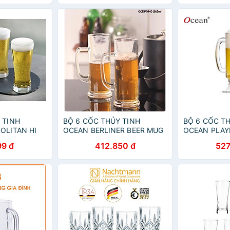
 TINH
BỘ 6 CỐC THỦY TINH
BỘ 6 CỐC T
OLITAN HI
OCEAN BERLINER BEER MUG
OCEAN PLAY
30ML
P0940 - 370ML
P0140 - 360
99 đ
412.850 đ
527