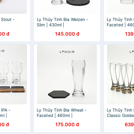
 Stout -
Ly Thủy Tinh Bia Weizen -
Ly Thủy Tinh B
|
Slim | 430ml |
Faceted | 46
[LYNOIR_LY024
[LYNOIR_LY0
00 đ
145.000 đ
139
 IPA -
Ly Thủy Tinh Bia Wheat -
Ly Thủy Tinh 
ml |
Faceted | 460ml |
Classic Golde
[LYNOIR_LY004
[LYNOIR_LY0
00 đ
175.000 đ
639