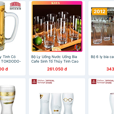
y Tinh Có
Bộ Ly Uống Nước Uống Bia
Bộ 6 ly bia c
l TOKDODO-
Cafe Sinh Tố Thủy Tinh Cao
m Ly Uống
Cấp Ocean New York Long
00 đ
261.050 đ
343
Drink B07812 Dung Tích
340ml