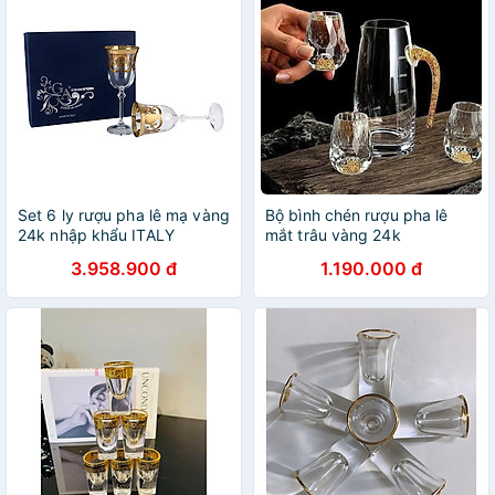
Set 6 ly rượu pha lê mạ vàng
Bộ bình chén rượu pha lê
24k nhập khẩu ITALY
mắt trâu vàng 24k
Brigitta Veneziano Gold GA
3.958.900 đ
1.190.000 đ
Italy CRISTAL 6612