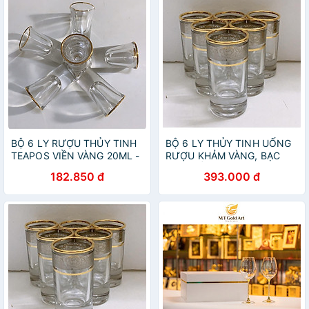
BỘ 6 LY RƯỢU THỦY TINH
BỘ 6 LY THỦY TINH UỐNG
TEAPOS VIỀN VÀNG 20ML -
RƯỢU KHẢM VÀNG, BẠC
ANTH694
CAO CẤP
182.850 đ
393.000 đ