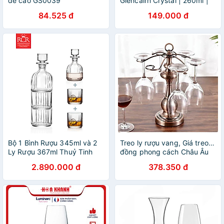
đế cao GS0039
Glencairn Crystal | 260ml |
[LYNOIR-LY113
84.525 đ
149.000 đ
Bộ 1 Bình Rượu 345ml và 2
Treo ly rượu vang, Giá treo ly
Ly Rượu 367ml Thuỷ Tinh
đồng phong cách Châu Âu
Pha Lê Ý RCR - Combo
sang trọng mẫu mới
2.890.000 đ
378.350 đ