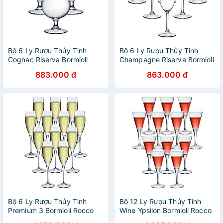
Bộ 6 Ly Rượu Thủy Tinh
Bộ 6 Ly Rượu Thủy Tinh
Cognac Riserva Bormioli
Champagne Riserva Bormioli
Rocco 130210BV4021990
Rocco 126281BN9021990
883.000 đ
863.000 đ
(530ml / Ly)
(210ml / Ly)
Bộ 6 Ly Rượu Thủy Tinh
Bộ 12 Ly Rượu Thủy Tinh
Premium 3 Bormioli Rocco
Wine Ypsilon Bormioli Rocco
170061BF9021990 (260ml /
124470MN5021990 (220ml