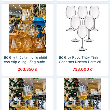
Bộ 6 ly thủy tinh chịu nhiệt
Bộ 6 Ly Rượu Thủy Tinh
cao cấp dùng uống nước
Cabernet Riserva Bormioli
hoặc rượu tây vân kim
Rocco 126261BN9021990
263.350 đ
738.000 đ
cương vàng
(370ml / Ly / Ly)