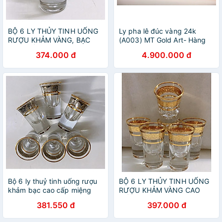
BỘ 6 LY THỦY TINH UỐNG
Ly pha lê đúc vàng 24k
RƯỢU KHẢM VÀNG, BẠC
(A003) MT Gold Art- Hàng
CAO CẤP
chính hãng, trang trí nhà
374.000 đ
4.900.000 đ
cửa, quà tặng dành cho sếp,
đối tác, khách hàng.
Bộ 6 ly thuỷ tinh uống rượu
BỘ 6 LY THỦY TINH UỐNG
khảm bạc cao cấp miệng
RƯỢU KHẢM VÀNG CAO
loe, viền vàng
CẤP MIỆNG LOE ( giao ngẫu
381.550 đ
397.000 đ
nhiên )