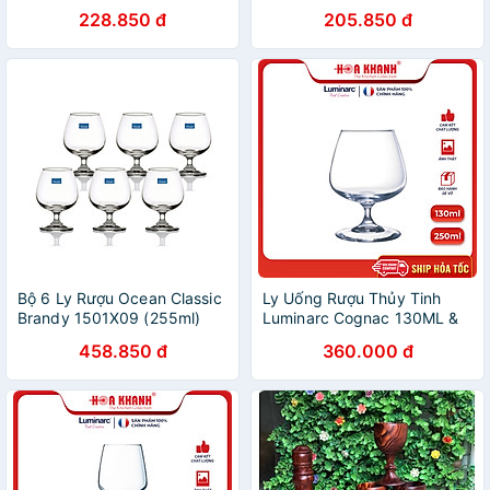
hoặc rượu tây vân trống
hoặc rượu tây vân trống
228.850 đ
205.850 đ
đồng trắng không viền vàng
đồng trắng không viền vàng
365ml
315ml
Bộ 6 Ly Rượu Ocean Classic
Ly Uống Rượu Thủy Tinh
Brandy 1501X09 (255ml)
Luminarc Cognac 130ML &
250ML - bộ 6 ly - G2630 &
458.850 đ
360.000 đ
G2629