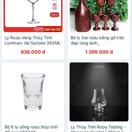
Ly Rượu Vang Thủy Tinh
Bộ ly trai rượu bằng gỗ trắc
Luminarc Val Surloire 350ML
đẹp long lanh ,
& 470ML - Bộ 6 ly - L9569 &
636.000 đ
1.399.000 đ
L9570
Bộ 6 ly uống rượu thủy tinh
Ly Thủy Tinh Rượu Tasting -