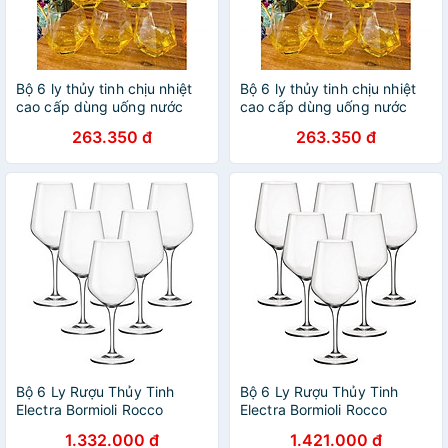
Bộ 6 ly thủy tinh chịu nhiệt
Bộ 6 ly thủy tinh chịu nhiệt
cao cấp dùng uống nước
cao cấp dùng uống nước
hoặc rượu tây vân kim
hoặc rượu tây vân kim
263.350 đ
263.350 đ
cương vàng chanh
cương vàng chanh
Bộ 6 Ly Rượu Thủy Tinh
Bộ 6 Ly Rượu Thủy Tinh
Electra Bormioli Rocco
Electra Bormioli Rocco
192341B32021990 (350ml /
192352B32021990 (550ml /
1.332.000 đ
1.421.000 đ
Ly)
Ly)