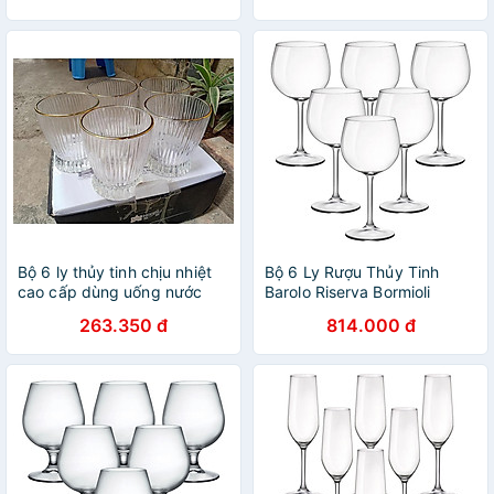
Bộ 6 ly thủy tinh chịu nhiệt
Bộ 6 Ly Rượu Thủy Tinh
cao cấp dùng uống nước
Barolo Riserva Bormioli
hoặc rượu tây vân sọc viền
Rocco 167231BN9021990
263.350 đ
814.000 đ
vàng miệng loe
(480ml / Ly)