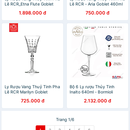
Lê RCR_Etna Flute Goblet
Lê RCR - Aria Goblet 460ml
190ml
1.898.000 đ
750.000 đ
Ly Rượu Vang Thuỷ Tinh Pha
Bộ 6 Ly rượu Thủy Tinh
Lê RCR Marilyn Goblet
Inalto 640ml - Bormioli
260ml
Rocco - Italy
725.000 đ
2.132.000 đ
Trang 1/6