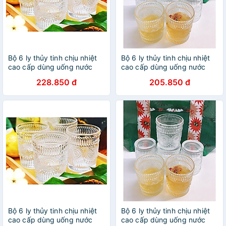
Bộ 6 ly thủy tinh chịu nhiệt
Bộ 6 ly thủy tinh chịu nhiệt
cao cấp dùng uống nước
cao cấp dùng uống nước
hoặc rượu tây vân trống
hoặc rượu tây vân trống
228.850 đ
205.850 đ
đồng trắng không viền vàng
đồng trắng không viền vàng
365ml
315ml
Bộ 6 ly thủy tinh chịu nhiệt
Bộ 6 ly thủy tinh chịu nhiệt
cao cấp dùng uống nước
cao cấp dùng uống nước