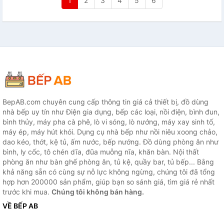
1
2
3
4
5
6
BepAB.com chuyên cung cấp thông tin giá cả thiết bị, đồ dùng
nhà bếp uy tín như Điện gia dụng, bếp các loại, nồi điện, bình đun,
bình thủy, máy pha cà phê, lò vi sóng, lò nướng, máy xay sinh tố,
máy ép, máy hút khói. Dụng cụ nhà bếp như nồi niêu xoong chảo,
dao kéo, thớt, kệ tủ, ấm nước, bếp nướng. Đồ dùng phòng ăn như
bình, ly cốc, tô chén dĩa, đũa muỗng nĩa, khăn bàn. Nội thất
phòng ăn như bàn ghế phòng ăn, tủ kệ, quầy bar, tủ bếp... Bằng
khả năng sẵn có cùng sự nỗ lực không ngừng, chúng tôi đã tổng
hợp hơn 200000 sản phẩm, giúp bạn so sánh giá, tìm giá rẻ nhất
trước khi mua.
Chúng tôi không bán hàng.
VỀ BẾP AB