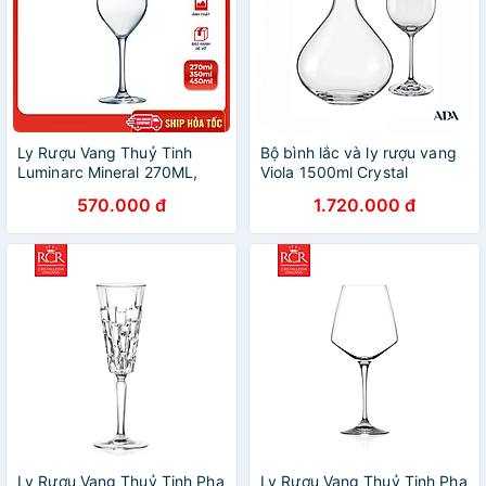
Ly Rượu Vang Thuỷ Tinh
Bộ bình lắc và ly rượu vang
Luminarc Mineral 270ML,
Viola 1500ml Crystal
350ML & 450ML - bộ 6 ly -
BOHEMIA
570.000 đ
1.720.000 đ
H2316, H2317 & H2318
Ly Rượu Vang Thuỷ Tinh Pha
Ly Rượu Vang Thuỷ Tinh Pha