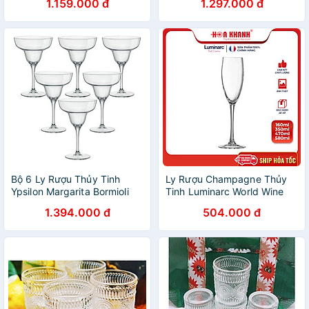
1.159.000 đ
1.297.000 đ
Ly)
/ Ly)
Bộ 6 Ly Rượu Thủy Tinh
Ly Rượu Champagne Thủy
Ypsilon Margarita Bormioli
Tinh Luminarc World Wine
Rocco 166440M76021990
160ML - bộ 4 ly - G8981
1.394.000 đ
504.000 đ
(330ml / Ly)