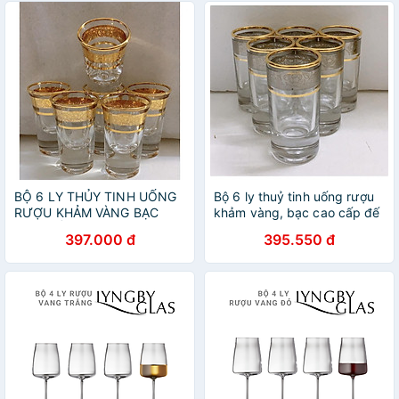
BỘ 6 LY THỦY TINH UỐNG
Bộ 6 ly thuỷ tinh uống rượu
RƯỢU KHẢM VÀNG BẠC
khảm vàng, bạc cao cấp đế
CAO CẤP MIỆNG LOE ( giao
dày_ giao ngẫu nhiên
397.000 đ
395.550 đ
ngẫu nhiên )