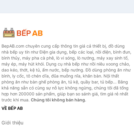
BepAB.com chuyên cung cấp thông tin giá cả thiết bị, đồ dùng
nhà bếp uy tín như Điện gia dụng, bếp các loại, nồi điện, bình đun,
bình thủy, máy pha cà phê, lò vi sóng, lò nướng, máy xay sinh tố,
máy ép, máy hút khói. Dụng cụ nhà bếp như nồi niêu xoong chảo,
dao kéo, thớt, kệ tủ, ấm nước, bếp nướng. Đồ dùng phòng ăn như
bình, ly cốc, tô chén dĩa, đũa muỗng nĩa, khăn bàn. Nội thất
phòng ăn như bàn ghế phòng ăn, tủ kệ, quầy bar, tủ bếp... Bằng
khả năng sẵn có cùng sự nỗ lực không ngừng, chúng tôi đã tổng
hợp hơn 200000 sản phẩm, giúp bạn so sánh giá, tìm giá rẻ nhất
trước khi mua.
Chúng tôi không bán hàng.
VỀ BẾP AB
Giới thiệu