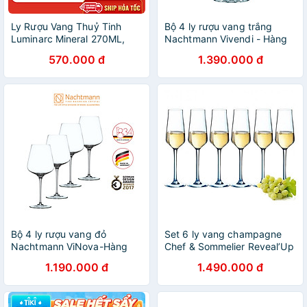
Ly Rượu Vang Thuỷ Tinh
Bộ 4 ly rượu vang trắng
Luminarc Mineral 270ML,
Nachtmann Vivendi - Hàng
350ML & 450ML - bộ 6 ly -
chính hãng Đức
570.000 đ
1.390.000 đ
H2316, H2317 & H2318
Bộ 4 ly rượu vang đỏ
Set 6 ly vang champagne
Nachtmann ViNova-Hàng
Chef & Sommelier Reveal’Up
chính hãng 100%
210ml hàng chính hãng
1.190.000 đ
1.490.000 đ