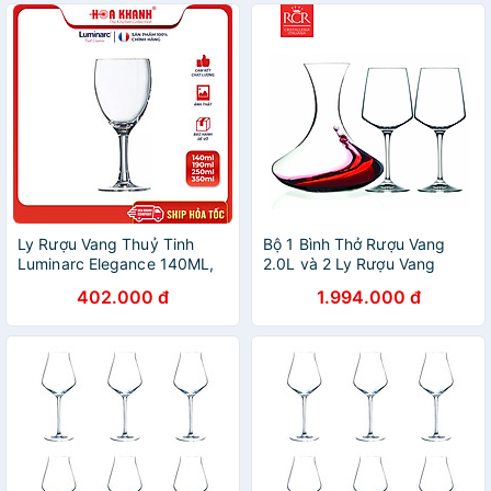
Ly Rượu Vang Thuỷ Tinh
Bộ 1 Bình Thở Rượu Vang
Luminarc Elegance 140ML,
2.0L và 2 Ly Rượu Vang
190ML, 250ML & 350ML -
460ml Thuỷ Tinh Pha Lê Ý
402.000 đ
1.994.000 đ
bộ 6 ly - L13729, L12055,
RCR - Aria Set 3pcs
L13735 & D3179