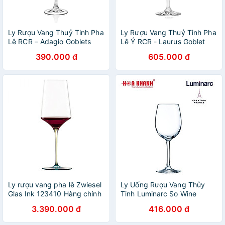
Ly Rượu Vang Thuỷ Tinh Pha
Ly Rượu Vang Thuỷ Tinh Pha
Lê RCR – Adagio Goblets
Lê Ý RCR - Laurus Goblet
220 ml
230ml
390.000 đ
605.000 đ
Ly rượu vang pha lê Zwiesel
Ly Uống Rượu Vang Thủy
Glas Ink 123410 Hàng chính
Tinh Luminarc So Wine
hãng
350ML - 470ML & 580ML -
3.390.000 đ
416.000 đ
bộ 4 ly - E5979, E5980 &
E5981