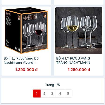
Bộ 4 Ly Rượu Vang Đỏ
BỘ 4 LY RƯỢU VANG
Nachtmann Vivendi
TRẮNG NACHTMANN
Bordeaux 85694 hàng chính
VIVENDI 85692 474ML
1.390.000 đ
1.250.000 đ
hãng
Hàng chính Hãng
Trang 1/5
1
2
3
4
5