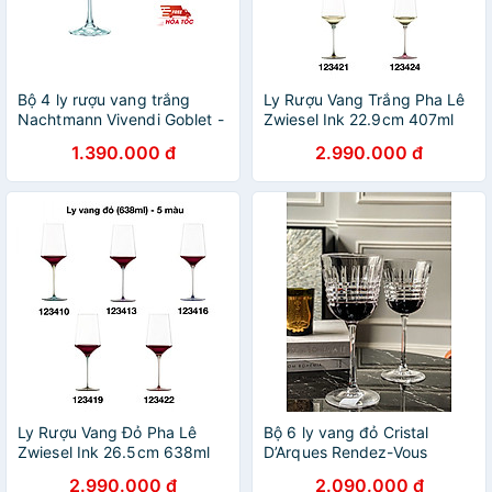
Bộ 4 ly rượu vang trắng
Ly Rượu Vang Trắng Pha Lê
Nachtmann Vivendi Goblet -
Zwiesel Ink 22.9cm 407ml
Hàng chính hãng Đức
Hàng chính hãng
1.390.000 đ
2.990.000 đ
Ly Rượu Vang Đỏ Pha Lê
Bộ 6 ly vang đỏ Cristal
Zwiesel Ink 26.5cm 638ml
D’Arques Rendez-Vous
Hàng chính hãng
350ml Hàng chính hãng
2.990.000 đ
2.090.000 đ