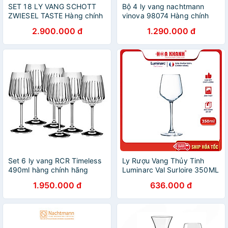
SET 18 LY VANG SCHOTT
Bộ 4 ly vang nachtmann
ZWIESEL TASTE Hàng chính
vinova 98074 Hàng chính
hãng
hãng
2.900.000 đ
1.290.000 đ
Set 6 ly vang RCR Timeless
Ly Rượu Vang Thủy Tinh
490ml hàng chính hãng
Luminarc Val Surloire 350ML
& 470ML - Bộ 6 ly - L9569 &
1.950.000 đ
636.000 đ
L9570