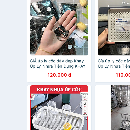
GIÁ úp ly cốc dày đẹp Khay
Gía úp ly cốc d
Úp Ly Nhựa Tiện Dụng KHAY
Úp Ly Nhựa Tiệ
ÚP LY
120.000 đ
110.0