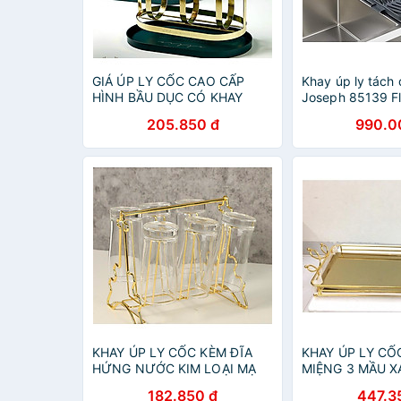
GIÁ ÚP LY CỐC CAO CẤP
Khay úp ly tách
HÌNH BẦU DỤC CÓ KHAY
Joseph 85139 Fl
HỨNG NƯỚC - ANTH684
Hàng chính hãn
205.850 đ
990.0
KHAY ÚP LY CỐC KÈM ĐĨA
KHAY ÚP LY C
HỨNG NƯỚC KIM LOẠI MẠ
MIỆNG 3 MẦU X
VÀNG SANG TRỌNG - VD138
VÀNG TRÁNG G
182.850 đ
447.3
CẤP