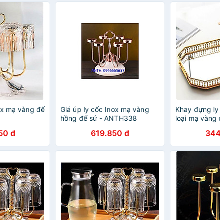
nox mạ vàng đế
Giá úp ly cốc Inox mạ vàng
Khay đựng ly
hồng đế sứ - ANTH338
loại mạ vàng
50 đ
619.850 đ
344