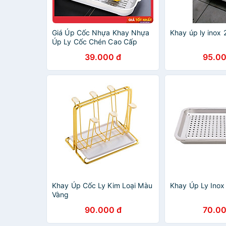
Giá Úp Cốc Nhựa Khay Nhựa
Khay úp ly inox 
Úp Ly Cốc Chén Cao Cấp
ECCO, Có Rãnh Nước Tiện
39.000 đ
95.00
Dụng- Kích Thước 37x24cm
Giao Màu Ngẫu Nhiên
Khay Úp Cốc Ly Kim Loại Màu
Khay Úp Ly Inox
Vàng
90.000 đ
70.00