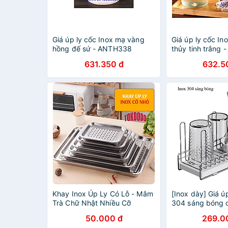
Giá úp ly cốc Inox mạ vàng
Giá úp ly cốc I
hồng đế sứ - ANTH338
thủy tinh trắng
631.350 đ
632.5
Khay Inox Úp Ly Có Lỗ - Mâm
[Inox dày] Giá úp
Trà Chữ Nhật Nhiều Cỡ
304 sáng bóng 
50.000 đ
269.0