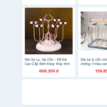
Giá Úp Ly, Úp Cốc - Đế Đá
Giá úp ly cốc ch
Cao Cấp Kèm khay thủy tinh
chống rỉ màu xan
hứng nước màu vàng hồng
hợp vàng sang t
608.350 đ
159.8