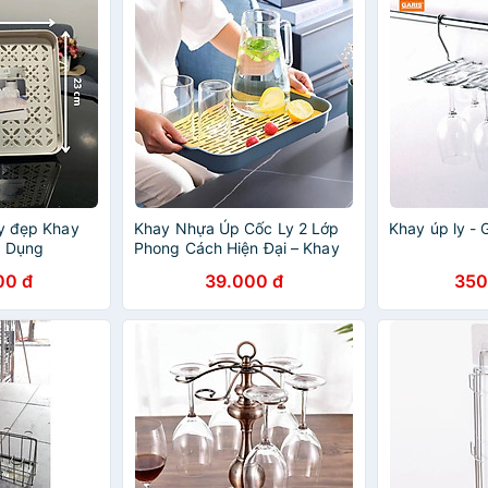
ày đẹp Khay
Khay Nhựa Úp Cốc Ly 2 Lớp
Khay úp ly - G
n Dụng
Phong Cách Hiện Đại – Khay
Đựng Cốc Ly, Khay Trà Tiện
00 đ
39.000 đ
350
Lợi Đa Năng - HÀNG CHÍNH
HÃNG MINIIN