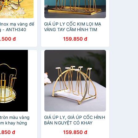
 Inox mạ vàng đế
GIÁ ÚP LY CỐC KIM LỌI MẠ
ng - ANTH340
VÀNG TAY CẦM HÌNH TIM
.500 đ
159.850 đ
 tròn màu vàng
GIÁ ÚP LY, GIÁ ÚP CỐC HÌNH
èm khay hứng
BÁN NGUYỆT CÓ KHAY
HỨNG NƯỚC
.850 đ
159.850 đ