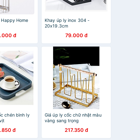
ốc Happy Home
Khay úp ly inox 304 -
20x19.3cm
.000 đ
79.000 đ
c chén bình ly
Giá úp ly cốc chữ nhật màu
vịt
vàng sang trọng
.850 đ
217.350 đ