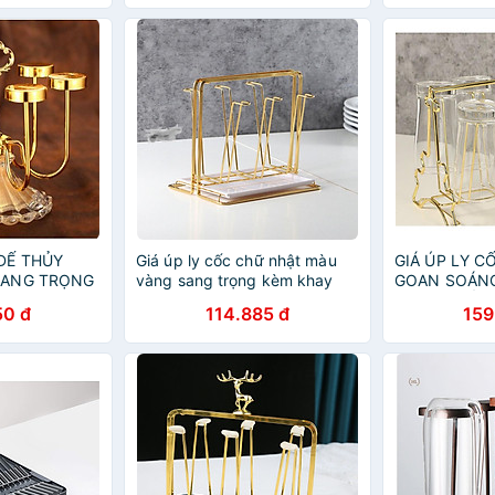
 ĐẾ THỦY
Giá úp ly cốc chữ nhật màu
GIÁ ÚP LY 
SANG TRỌNG
vàng sang trọng kèm khay
GOAN SOÁNG
hứng nước
VÁNG CHỐNG
50 đ
114.885 đ
159