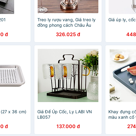
201
Treo ly rượu vang, Giá treo ly
Giá úp ly, c
đồng phong cách Châu Âu
sang trọng mẫu mới
0 đ
326.025 đ
448
 (27 x 36 cm)
Giá Để Úp Cốc, Ly LABI VN
Khay đựng cố
LB057
màu xanh cổ 
0 đ
137.000 đ
274