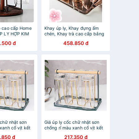
ỗ cao cấp Home
Khay úp ly, Khay đựng ấm
ÚP LY HỢP KIM
chén, Khay trà cao cấp bằng
inox mạ - VD706
.500 đ
458.850 đ
 chữ nhật sơn
Giá úp ly cốc chữ nhật sơn
xanh cổ vịt kết
chống rỉ màu xanh cổ vịt kết
g trọng
hợp vàng sang trọng
.850 đ
217.350 đ