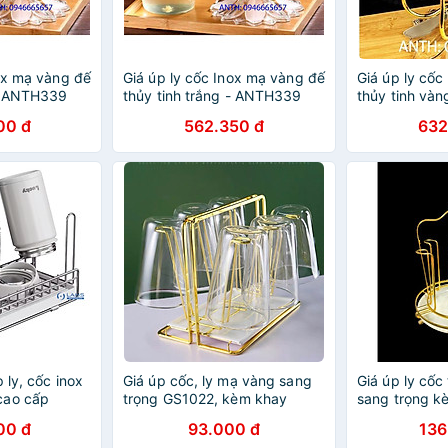
nox mạ vàng đế
Giá úp ly cốc Inox mạ vàng đế
Giá úp ly cốc
 - ANTH339
thủy tinh trắng - ANTH339
thủy tinh và
00 đ
562.350 đ
632
 ly, cốc inox
Giá úp cốc, ly mạ vàng sang
Giá úp ly cốc
cao cấp
trọng GS1022, kèm khay
sang trọng k
hứng nước
nước
00 đ
93.000 đ
136