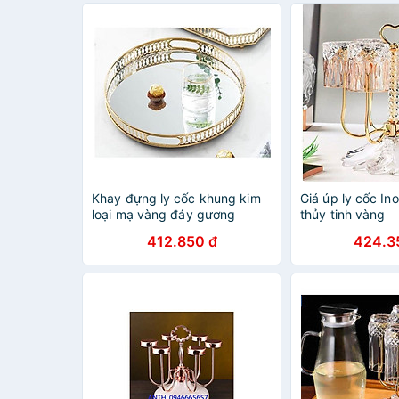
Khay đựng ly cốc khung kim
Giá úp ly cốc I
loại mạ vàng đáy gương
thủy tinh vàng
412.850 đ
424.3