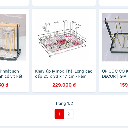
ữ nhật sơn
Khay úp ly inox Thái Long cao
ÚP CỐC CÓ 
h cổ vịt kết
cấp 25 x 33 x 17 cm - kèm
DECOR | GIÁ
rọng
khay phíp đựng nước
TĨNH ĐIỆN 
50 đ
229.000 đ
159
NƯỚC BẦU 
Trang 1/2
1
2