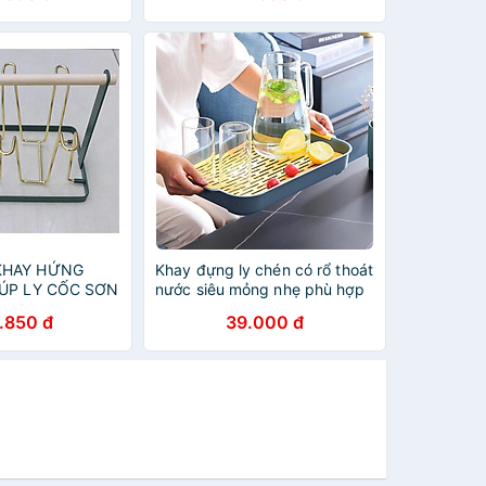
KHAY HỨNG
Khay đựng ly chén có rổ thoát
 ÚP LY CỐC SƠN
nước siêu mỏng nhẹ phù hợp
KÈM KHAY HỨNG
trang trí decor phòng hiện đại
.850 đ
39.000 đ
DỤC