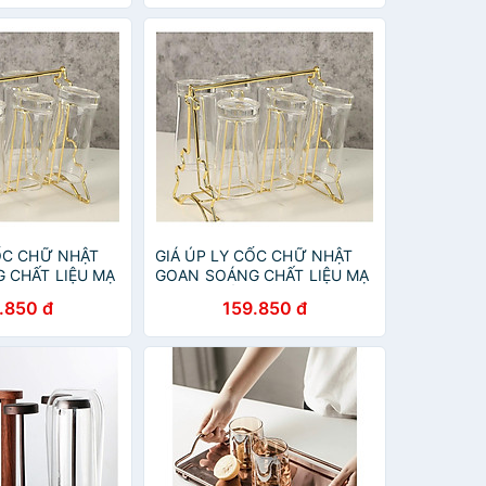
CỐC CHỮ NHẬT
GIÁ ÚP LY CỐC CHỮ NHẬT
 CHẤT LIỆU MẠ
GOAN SOÁNG CHẤT LIỆU MẠ
 RỈ
VÁNG CHỐNG RỈ
.850 đ
159.850 đ