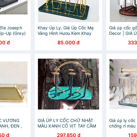
 đĩa Joseph
Khay Úp Ly, Giá Úp Cốc Mạ
Giá úp cốc g
ip-Up (Grey)
Vàng Hình Hươu Kèm Khay
Decor | GIÁ 
g
Sang Trọng
GIẢ GỖ
00 đ
85.000 đ
333
ỐC VƯƠNG
GIÁ ÚP LY CỐC CHỮ NHẬT
Giá úp ly cốc
ANH, ĐEN ,
MÀU XANH CỔ VỊT TAY CẦM
chống rỉ màu 
ƯƠNG CAO
BÁN NGUYỆT MẠ VÀNG
hợp vàng san
50 đ
297.850 đ
159