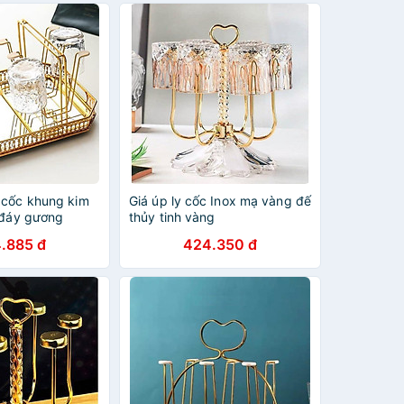
 cốc khung kim
Giá úp ly cốc Inox mạ vàng đế
 đáy gương
thủy tinh vàng
.885 đ
424.350 đ