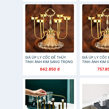
GIÁ ÚP LY CỐC ĐẾ THỦY
GIÁ ÚP LY CỐC
TINH ÁNH KIM SANG TRỌNG
TINH ÁNH KIM 
CAO CẤP
CAO CẤP
642.850 đ
757.8