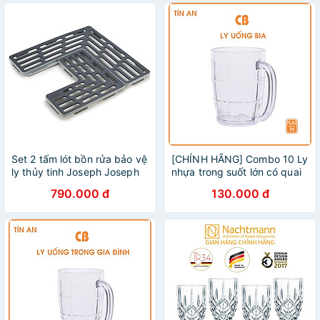
Set 2 tấm lót bồn rửa bảo vệ
[CHÍNH HÃNG] Combo 10 Ly
ly thủy tinh Joseph Joseph
nhựa trong suốt lớn có quai
85037 Saver (Grey)
– bền đẹp, an toàn, tiện lợi
790.000 đ
130.000 đ