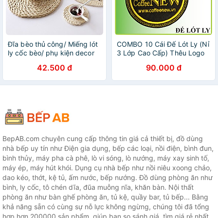
Đĩa bèo thủ công/ Miếng lót
COMBO 10 Cái Đế Lót Ly (Nỉ
ly cốc bèo/ phụ kiện decor
3 Lớp Cao Cấp) Thêu Logo
chụp ảnh/ Tấm lót bèo tròn
Nổi Coffee New - Đường
42.500 đ
90.000 đ
12/20/30/37/50cm | ongtre
kính 9cm - Thấm nước
(Vietnam)
nhanh - Nhỏ, gọn,
Đẹp_Coffee New
BepAB.com chuyên cung cấp thông tin giá cả thiết bị, đồ dùng
nhà bếp uy tín như Điện gia dụng, bếp các loại, nồi điện, bình đun,
bình thủy, máy pha cà phê, lò vi sóng, lò nướng, máy xay sinh tố,
máy ép, máy hút khói. Dụng cụ nhà bếp như nồi niêu xoong chảo,
dao kéo, thớt, kệ tủ, ấm nước, bếp nướng. Đồ dùng phòng ăn như
bình, ly cốc, tô chén dĩa, đũa muỗng nĩa, khăn bàn. Nội thất
phòng ăn như bàn ghế phòng ăn, tủ kệ, quầy bar, tủ bếp... Bằng
khả năng sẵn có cùng sự nỗ lực không ngừng, chúng tôi đã tổng
hợp hơn 200000 sản phẩm, giúp bạn so sánh giá, tìm giá rẻ nhất