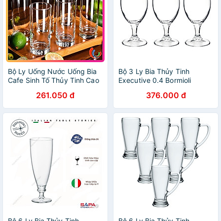
Bộ Ly Uống Nước Uống Bia
Bộ 3 Ly Bia Thủy Tinh
Cafe Sinh Tố Thủy Tinh Cao
Executive 0.4 Bormioli
Cấp Ocean New York Long
Rocco 128550Q02021990
261.050 đ
376.000 đ
Drink B07812 Dung Tích
(530ml / Ly)
340ml
Bộ 6 Ly Bia Thủy Tinh
Bộ 6 Ly Bia Thủy Tinh