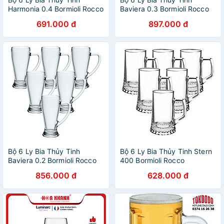
Harmonia 0.4 Bormioli Rocco
Baviera 0.3 Bormioli Rocco
128980M02021990 (580ml
133430MI9021990 (390ml /
691.000 đ
897.000 đ
/ Ly)
Ly)
Bộ 6 Ly Bia Thủy Tinh
Bộ 6 Ly Bia Thủy Tinh Stern
Baviera 0.2 Bormioli Rocco
400 Bormioli Rocco
133420MT9021990 (268ml
133640M02021990 (510ml
856.000 đ
628.000 đ
/ Ly)
/ Ly)