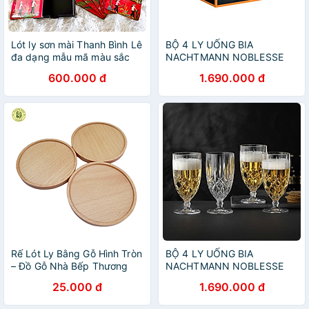
Lót ly sơn mài Thanh Bình Lê
BỘ 4 LY UỐNG BIA
đa dạng mẫu mã màu sắc
NACHTMANN NOBLESSE
102556, dung tích 430 ml
600.000 đ
1.690.000 đ
Hàng chính hãng
Rế Lót Ly Bằng Gỗ Hình Tròn
BỘ 4 LY UỐNG BIA
– Đồ Gỗ Nhà Bếp Thương
NACHTMANN NOBLESSE
Hiệu Trường Sơn
102556, dung tích 430 ml
25.000 đ
1.690.000 đ
hàng chính hãng