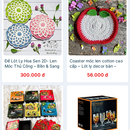
Đế Lót Ly Hoa Sen 2D- Len
Coaster móc len cotton cao
Móc Thủ Công – Bền & Sang
cấp – Lót ly decor bàn –
Nhiều mẫu xinh
300.000 đ
56.000 đ