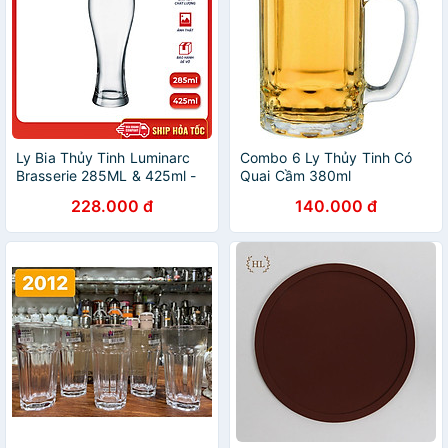
Ly Bia Thủy Tinh Luminarc
Combo 6 Ly Thủy Tinh Có
Brasserie 285ML & 425ml -
Quai Cầm 380ml
J5184 & J5185 - Bộ 6 ly
TOKDODO-ZB18 Chuyên
228.000 đ
140.000 đ
Làm Ly Uống Bia