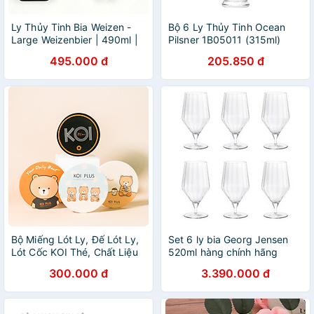
Ly Thủy Tinh Bia Weizen -
Bộ 6 Ly Thủy Tinh Ocean
Large Weizenbier | 490ml |
Pilsner 1B05011 (315ml)
[LYNOIR_LY003
495.000 đ
205.850 đ
Bộ Miếng Lót Ly, Đế Lót Ly,
Set 6 ly bia Georg Jensen
Lót Cốc KOI Thé, Chất Liệu
520ml hàng chính hãng
Ceramic Cao Cấp / KOI Thé
300.000 đ
3.390.000 đ
BB Bear Ceramic Drink
Coasters