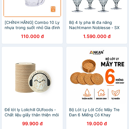
[CHÍNH HÃNG] Combo 10 Ly
Bộ 4 ly pha lê đa năng
nhựa trong suốt nhỏ Gia đình
Nachtmann Noblesse - SX
có quai – bền đẹp, an toàn,
tại Đức - Hàng chính hãng
110.000 đ
1.590.000 đ
tiện lợi
100% (kèm ảnh thật)
Đế lót ly Lolichill GUfoods -
Bộ Lót Ly Lót Cốc Mây Tre
Chất liệu giấy thân thiện môi
Đan 6 Miếng Có Khay
trường, Tiện lợi, Nhỏ gọn,
Đường Kính 10cm ANKAN –
99.900 đ
19.000 đ
Sống xanh ăn lành cùng GU
Thủ Công, Thân Thiện Môi