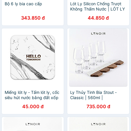
Bộ 6 ly bia cao cấp
Lót Ly Silicon Chống Trượt
Không Thấm Nước | LÓT LY
CỐC CHO NHÀ HÀNG QUÁN
343.850 đ
44.850 đ
CAFE KHÔNG HỌA TIẾT
Miếng lót ly - Tấm lót ly, cốc
Ly Thủy Tinh Bia Stout -
siêu hút nước bằng đất xốp
Classic | 560ml |
Diatomite họa tiết, thông
[LYNOIR_LY008
45.000 đ
735.000 đ
điệp dễ thương