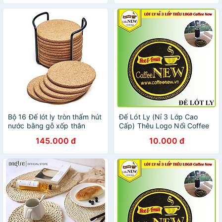
Trường
Bộ 16 Đế lót ly tròn thấm hút
Đế Lót Ly (Nỉ 3 Lớp Cao
nước bằng gỗ xốp thân
Cấp) Thêu Logo Nổi Coffee
thiện môi trường Mai Lee
New - Đường kính 9cm -
145.000 đ
10.000 đ
(không logo) - Hàng chính
Thấm nước nhanh - Nhỏ,
hãng
gọn, Đẹp_Coffee New