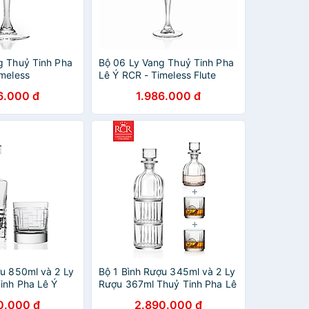
g Thuỷ Tinh Pha
Bộ 06 Ly Vang Thuỷ Tinh Pha
imeless
Lê Ý RCR - Timeless Flute
oblet 260 ml
Goblet 210 ml
6.000 đ
1.986.000 đ
ợu 850ml và 2 Ly
Bộ 1 Bình Rượu 345ml và 2 Ly
inh Pha Lê Ý
Rượu 367ml Thuỷ Tinh Pha Lê
Set
Ý RCR - Combo
0.000 đ
2.890.000 đ