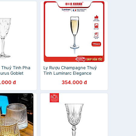
 Thuỷ Tinh Pha
Ly Rượu Champagne Thuỷ
aurus Goblet
Tinh Luminarc Elegance
170ML - bộ 6 cái - 12063
.000 đ
354.000 đ