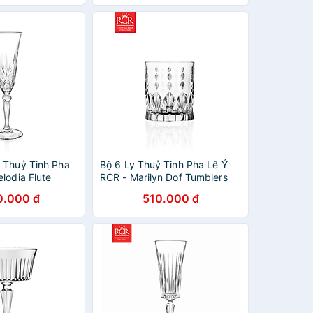
 Thuỷ Tinh Pha
Bộ 6 Ly Thuỷ Tinh Pha Lê Ý
lodia Flute
RCR - Marilyn Dof Tumblers
l
340 ml
0.000 đ
510.000 đ