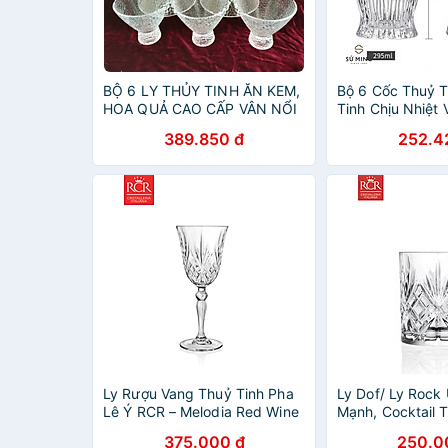
BỘ 6 LY THỦY TINH ĂN KEM,
Bộ 6 Cốc Thuỷ T
HOA QUẢ CAO CẤP VÂN NỔI
Tinh Chịu Nhiệt 
- VD71
Vân Gỗ | Ly Whis
389.850 đ
252.4
quán Bar phong
Âu
Ly Rượu Vang Thuỷ Tinh Pha
Ly Dof/ Ly Rock
Lê Ý RCR – Melodia Red Wine
Mạnh, Cocktail 
Goblets 280 ml
Lê Không Chì Ý 
375.000 đ
250.0
Melodia Dof Tum