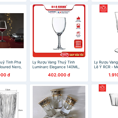
uỷ Tinh Pha
Ly Rượu Vang Thuỷ Tinh
Ly Rượu Vang
loured Nero,
Luminarc Elegance 140ML,
Lê Ý RCR - Me
190ML, 250ML & 350ML - bộ
Goblet 160 m
000 đ
402.000 đ
1.91
6 ly - L13729, L12055,
L13735 & D3179