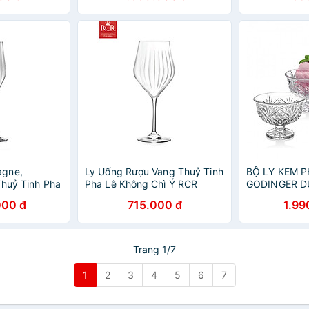
agne,
Ly Uống Rượu Vang Thuỷ Tinh
BỘ LY KEM P
Thuỷ Tinh Pha
Pha Lê Không Chì Ý RCR
GODINGER DU
RCR Crystal
Crystal Timeless - Timeless
000 đ
715.000 đ
1.99
ess Flute 230
Wine Glass 550 ml
Trang 1/7
1
2
3
4
5
6
7