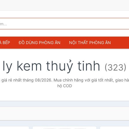
À BẾP
ĐỒ DÙNG PHÒNG ĂN
NỘI THẤT PHÒNG ĂN
ly kem thuỷ tinh
(323)
h giá rẻ nhất tháng 08/2026. Mua chính hãng với giá tốt nhất, giao hà
hộ COD