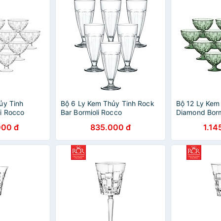
ủy Tinh
Bộ 6 Ly Kem Thủy Tinh Rock
Bộ 12 Ly Kem
i Rocco
Bar Bormioli Rocco
Diamond Borm
90 (220ml /
340310M02321990 (380ml /
302255M0432
000 đ
835.000 đ
1.14
Ly)
Ly) - Xanh Lá