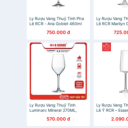
Ly Rượu Vang Thuỷ Tinh Pha
Ly Rượu Vang Th
Lê RCR - Aria Goblet 460ml
Lê RCR Marilyn 
750.000 đ
725.0
Ly Rượu Vang Thuỷ Tinh
Ly Rượu Vang Th
Luminarc Mineral 270ML,
Lê Ý RCR – Essen
350ML & 450ML - bộ 6 ly -
300ml
570.000 đ
2.090.
H2316, H2317 & H2318