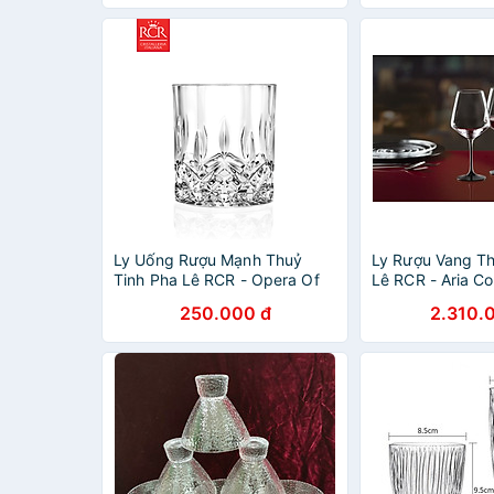
Ly Uống Rượu Mạnh Thuỷ
Ly Rượu Vang Th
Tinh Pha Lê RCR - Opera Of
Lê RCR - Aria Co
Tumbler 210ml
790 ml
250.000 đ
2.310.