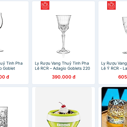
uỷ Tinh Pha
Ly Rượu Vang Thuỷ Tinh Pha
Ly Rượu Vang
o Goblet
Lê RCR – Adagio Goblets 220
Lê Ý RCR - L
ml
230ml
00 đ
390.000 đ
605