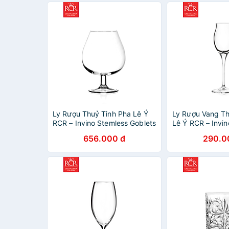
Ly Rượu Thuỷ Tinh Pha Lê Ý
Ly Rượu Vang Th
RCR – Invino Stemless Goblets
Lê Ý RCR – Invin
350ml
100ml
656.000 đ
290.0