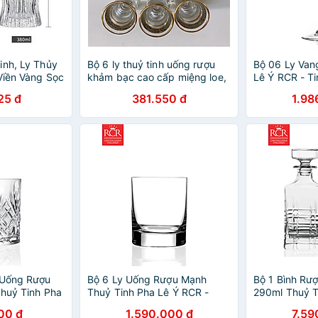
inh, Ly Thủy
Bộ 6 ly thuỷ tinh uống rượu
Bộ 06 Ly Van
Viền Vàng Sọc
khảm bạc cao cấp miệng loe,
Lê Ý RCR - T
ky | Decor
viền vàng
Champagne G
25 đ
381.550 đ
1.98
 cách Châu
 Uống Rượu
Bộ 6 Ly Uống Rượu Mạnh
Bộ 1 Bình Rư
Thuỷ Tinh Pha
Thuỷ Tinh Pha Lê Ý RCR -
290ml Thuỷ T
RCR Crystal –
Tocai Dof Tumbler 290ml
RCR - Urban 
00 đ
1.590.000 đ
7.59
bler 240ml