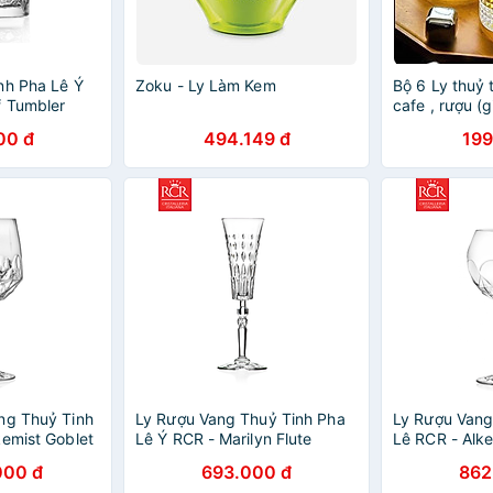
nh Pha Lê Ý
Zoku - Ly Làm Kem
Bộ 6 Ly thuỷ 
f Tumbler
cafe , rượu (
AVN26
00 đ
494.149 đ
199
ng Thuỷ Tinh
Ly Rượu Vang Thuỷ Tinh Pha
Ly Rượu Vang
kemist Goblet
Lê Ý RCR - Marilyn Flute
Lê RCR - Alke
Goblet 170ml
Goblet 580ml
000 đ
693.000 đ
862