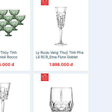
 Thủy Tinh
Ly Rượu Vang Thuỷ Tinh Pha
ioli Rocco
Lê RCR_Etna Flute Goblet
1990 (220ml /
190ml
5.000 đ
1.898.000 đ