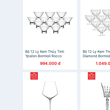
Bộ 12 Ly Kem Thủy Tinh
Bộ 12 Ly Kem Th
Ypsilon Bormioli Rocco
Diamond Bormiol
340750M04121990 (370ml /
302253M043219
994.000 đ
1.049.
Ly)
Ly)