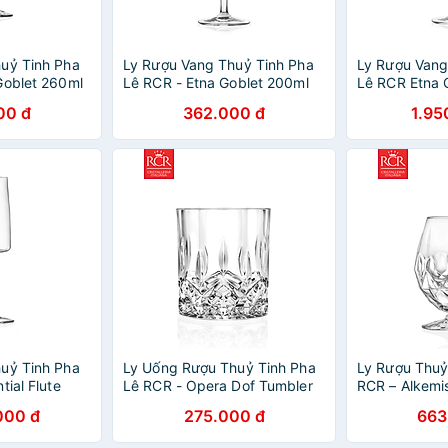
uỷ Tinh Pha
Ly Rượu Vang Thuỷ Tinh Pha
Ly Rượu Vang
Goblet 260ml
Lê RCR - Etna Goblet 200ml
Lê RCR Etna 
00 đ
362.000 đ
1.95
uỷ Tinh Pha
Ly Uống Rượu Thuỷ Tinh Pha
Ly Rượu Thuỷ
tial Flute
Lê RCR - Opera Dof Tumbler
RCR – Alkemis
300ml
530ml
000 đ
275.000 đ
663