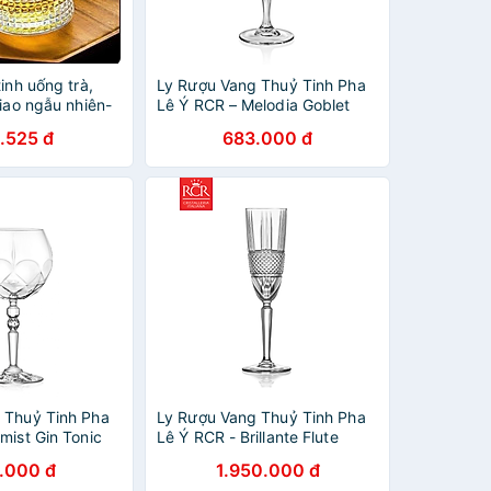
tinh uống trà,
Ly Rượu Vang Thuỷ Tinh Pha
giao ngẫu nhiên-
Lê Ý RCR – Melodia Goblet
210 ml
.525 đ
683.000 đ
 Thuỷ Tinh Pha
Ly Rượu Vang Thuỷ Tinh Pha
mist Gin Tonic
Lê Ý RCR - Brillante Flute
Goblet 180ml
.000 đ
1.950.000 đ