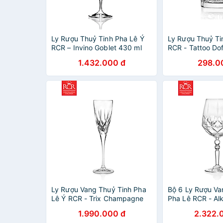
Ly Rượu Thuỷ Tinh Pha Lê Ý
Ly Rượu Thuỷ Ti
RCR – Invino Goblet 430 ml
RCR - Tattoo Do
340ml
1.432.000 đ
298.0
Ly Rượu Vang Thuỷ Tinh Pha
Bộ 6 Ly Rượu Va
Lê Ý RCR - Trix Champagne
Pha Lê RCR - Al
Flute 130ml
530ml
1.990.000 đ
2.322.