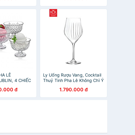
HA LÊ
Ly Uống Rượu Vang, Cocktail
BLIN, 4 CHIẾC
Thuỷ Tinh Pha Lê Không Chì Ý
RCR Crystal Timeless -
0.000 đ
1.790.000 đ
Timeless Wine Glass 650 ml