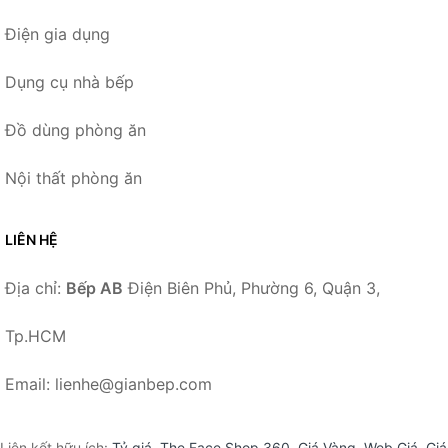
Điện gia dụng
Dụng cụ nhà bếp
Đồ dùng phòng ăn
Nội thất phòng ăn
LIÊN HỆ
Địa chỉ:
Bếp AB
Điện Biên Phủ, Phường 6, Quận 3,
Tp.HCM
Email: lienhe@gianbep.com
Liên kết hữu ích:
Tỷ giá
,
The Face Shop 360
,
Giá Vàng
,
Web Giá
,
Giá