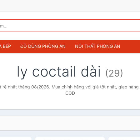
À BẾP
ĐỒ DÙNG PHÒNG ĂN
NỘI THẤT PHÒNG ĂN
ly coctail dài
(29)
iá rẻ nhất tháng 08/2026. Mua chính hãng với giá tốt nhất, giao hàng
COD