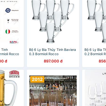
 Tinh
Bộ 6 Ly Bia Thủy Tinh Baviera
Bộ 6 Ly Bia T
rmioli Rocco
0.3 Bormioli Rocco
0.2 Bormioli 
90 (580ml /
133430MI9021990 (390ml /
133420MT902
00 đ
897.000 đ
856
Ly)
Ly)