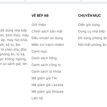
340ml
VỀ BẾP AB
CHUYÊN MỤC
Giới thiệu
Điện gia dụng
, đồ dùng nhà bếp
Chính sách bảo mật
Dụng cụ nhà bếp
đun, bình thủy, máy
Điều khoản sử dụng
Đồ dùng phòng ă
 ép, máy hút khói.
ớt, kệ tủ, ấm
Miễn trừ trách nhiệm
Nội thất phòng ăn
 tô chén dĩa, đũa
Danh mục
phòng ăn, tủ kệ,
Danh sách hãng
 lực không ngừng,
 so sánh giá, tìm
Danh sách công ty
.
Danh sách từ khóa
Mã giảm giá Tiki
Mã giảm giá Lazada
Mã giảm giá Shopee
Liên hệ