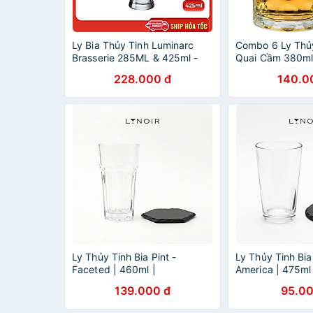
Ly Bia Thủy Tinh Luminarc
Combo 6 Ly Thủ
Brasserie 285ML & 425ml -
Quai Cầm 380m
J5184 & J5185 - Bộ 6 ly
ZB18 Chuyên Là
228.000 đ
140.0
Bia
Ly Thủy Tinh Bia Pint -
Ly Thủy Tinh Bia 
Faceted | 460ml |
America | 475ml 
[LYNOIR_LY016
[LYNOIR_LY022
139.000 đ
95.00