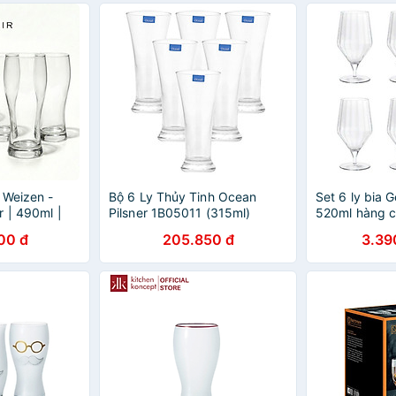
 Weizen -
Bộ 6 Ly Thủy Tinh Ocean
Set 6 ly bia 
r | 490ml |
Pilsner 1B05011 (315ml)
520ml hàng c
00 đ
205.850 đ
3.39