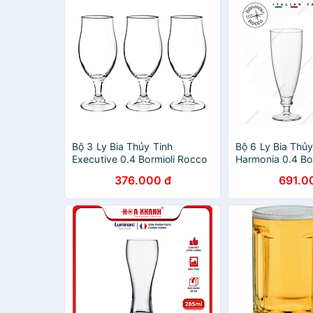
Bộ 3 Ly Bia Thủy Tinh
Bộ 6 Ly Bia Thủy
Executive 0.4 Bormioli Rocco
Harmonia 0.4 Bo
128550Q02021990 (530ml /
128980M020219
376.000 đ
691.0
Ly)
Ly)