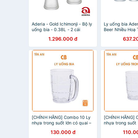
Aderia - Gold Ichimonji - Bộ ly
Ly uống bia Ader
uống bia - 0.38L - 2 cái
Beer Nhiều Hoạ 
1.296.000 đ
637.2
[CHÍNH HÃNG] Combo 10 Ly
[CHÍNH HÃNG] 
nhựa trong suốt lớn có quai –
nhựa trong suốt 
bền đẹp, an toàn, tiện lợi
có quai – bền đẹ
130.000 đ
110.0
tiện lợi