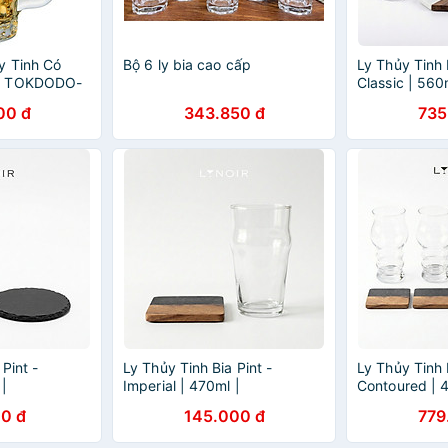
y Tinh Có
Bộ 6 ly bia cao cấp
Ly Thủy Tinh 
l TOKDODO-
Classic | 560
m Ly Uống
[LYNOIR_LY
00 đ
343.850 đ
735
Pint -
Ly Thủy Tinh Bia Pint -
Ly Thủy Tinh 
|
Imperial | 470ml |
Contoured | 
[LYNOIR_LY020
[LYNOIR_LY0
0 đ
145.000 đ
779