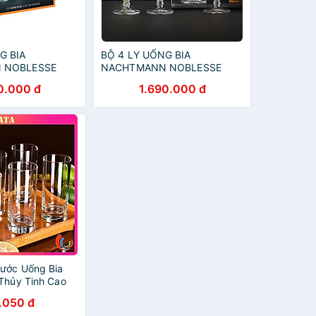
G BIA
BỘ 4 LY UỐNG BIA
 NOBLESSE
NACHTMANN NOBLESSE
 tích 430 ml
102556, dung tích 430 ml
0.000 đ
1.690.000 đ
ãng
hàng chính hãng
ước Uống Bia
 Thủy Tinh Cao
ew York Long
.050 đ
 Dung Tích