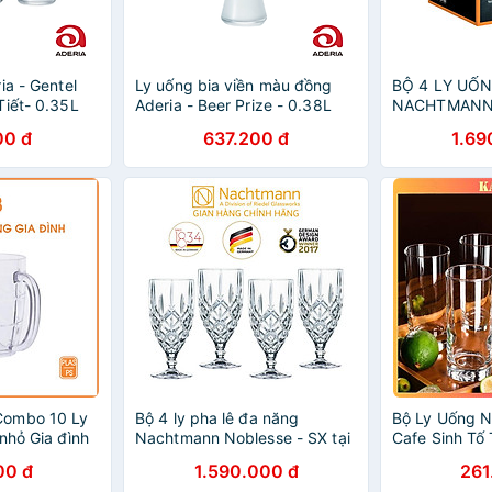
ia - Gentel
Ly uống bia viền màu đồng
BỘ 4 LY UỐN
Tiết- 0.35L
Aderia - Beer Prize - 0.38L
NACHTMANN
102556, dung
00 đ
637.200 đ
1.69
Hàng chính h
Combo 10 Ly
Bộ 4 ly pha lê đa năng
Bộ Ly Uống N
nhỏ Gia đình
Nachtmann Noblesse - SX tại
Cafe Sinh Tố
p, an toàn,
Đức - Hàng chính hãng 100%
Cấp Ocean N
00 đ
1.590.000 đ
261
(kèm ảnh thật)
Drink B07812