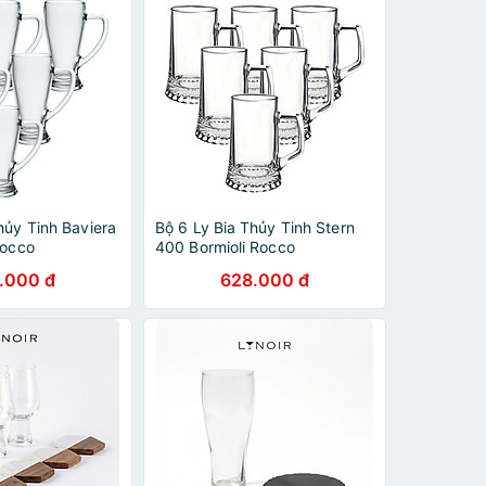
hủy Tinh Baviera
Bộ 6 Ly Bia Thủy Tinh Stern
Rocco
400 Bormioli Rocco
1990 (268ml /
133640M02021990 (510ml /
.000 đ
628.000 đ
Ly)