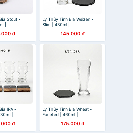
Bia Stout -
Ly Thủy Tinh Bia Weizen -
ml |
Slim | 430ml |
008
[LYNOIR_LY024
.000 đ
145.000 đ
Bia IPA -
Ly Thủy Tinh Bia Wheat -
430ml |
Faceted | 460ml |
07
[LYNOIR_LY004
.000 đ
175.000 đ