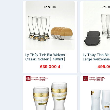
Ly Thủy Tinh Bia Weizen -
Ly Thủy Tinh Bia
Classic Golden | 490ml |
Large Weizenbie
[LYNOIR_LY002
[LYNOIR_LY003
639.000 đ
495.0