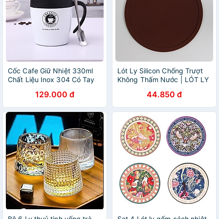
Cốc Cafe Giữ Nhiệt 330ml
Lót Ly Silicon Chống Trượt
Chất Liệu Inox 304 Có Tay
Không Thấm Nước | LÓT LY
Cầm Tặng Kèm Thìa - Shop
CỐC CHO NHÀ HÀNG QUÁN
129.000 đ
44.850 đ
Gold
CAFE KHÔNG HỌA TIẾT
Bộ 6 Ly thuỷ tinh uống trà,
Set 4 Lót ly gốm cách nhiệt