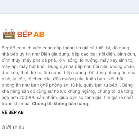
BepAB.com chuyên cung cấp thông tin giá cả thiết bị, đồ dùng
nhà bếp uy tín như Điện gia dụng, bếp các loại, nồi điện, bình đun,
bình thủy, máy pha cà phê, lò vi sóng, lò nướng, máy xay sinh tố,
máy ép, máy hút khói. Dụng cụ nhà bếp như nồi niêu xoong chảo,
dao kéo, thớt, kệ tủ, ấm nước, bếp nướng. Đồ dùng phòng ăn như
bình, ly cốc, tô chén dĩa, đũa muỗng nĩa, khăn bàn. Nội thất
phòng ăn như bàn ghế phòng ăn, tủ kệ, quầy bar, tủ bếp... Bằng
khả năng sẵn có cùng sự nỗ lực không ngừng, chúng tôi đã tổng
hợp hơn 200000 sản phẩm, giúp bạn so sánh giá, tìm giá rẻ nhất
trước khi mua.
Chúng tôi không bán hàng.
VỀ BẾP AB
Giới thiệu