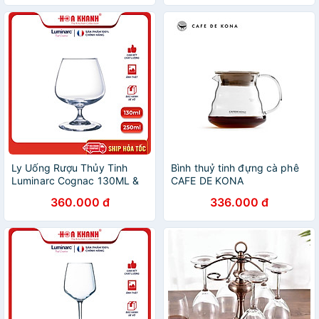
365ml
315ml
Ly Uống Rượu Thủy Tinh
Bình thuỷ tinh đựng cà phê
Luminarc Cognac 130ML &
CAFE DE KONA
250ML - bộ 6 ly - G2630 &
360.000 đ
336.000 đ
G2629