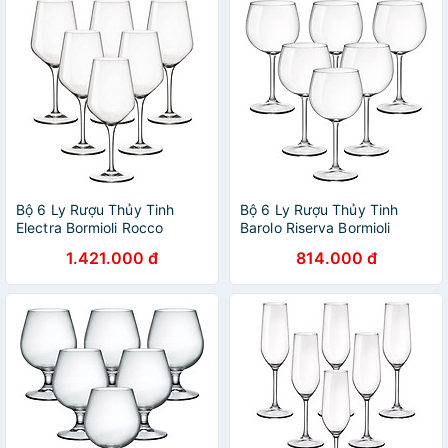
Bộ 6 Ly Rượu Thủy Tinh
Bộ 6 Ly Rượu Thủy Tinh
Electra Bormioli Rocco
Barolo Riserva Bormioli
192352B32021990 (550ml /
Rocco 167231BN9021990
1.421.000 đ
814.000 đ
Ly)
(480ml / Ly)