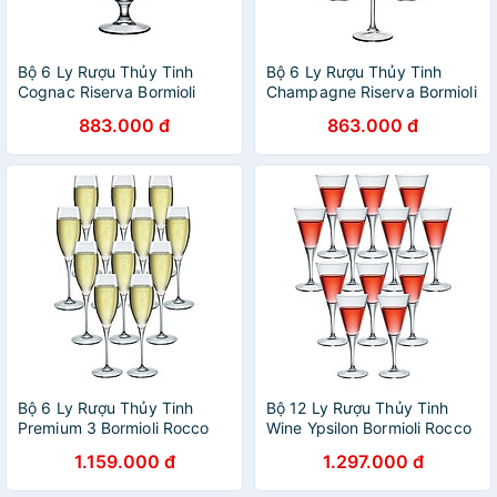
Bộ 6 Ly Rượu Thủy Tinh
Bộ 6 Ly Rượu Thủy Tinh
Cognac Riserva Bormioli
Champagne Riserva Bormioli
Rocco 130210BV4021990
Rocco 126281BN9021990
883.000 đ
863.000 đ
(530ml / Ly)
(210ml / Ly)
Bộ 6 Ly Rượu Thủy Tinh
Bộ 12 Ly Rượu Thủy Tinh
Premium 3 Bormioli Rocco
Wine Ypsilon Bormioli Rocco
170061BF9021990 (260ml /
124470MN5021990 (220ml
1.159.000 đ
1.297.000 đ
Ly)
/ Ly)