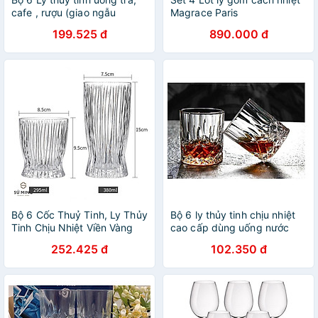
cafe , rượu (giao ngẫu
Magrace Paris
nhiên- AVN26
199.525 đ
890.000 đ
Bộ 6 Cốc Thuỷ Tinh, Ly Thủy
Bộ 6 ly thủy tinh chịu nhiệt
Tinh Chịu Nhiệt Viền Vàng
cao cấp dùng uống nước
Sọc Vân Gỗ | Ly Whisky |
hoặc rượu tây vân sao
252.425 đ
102.350 đ
Decor quán Bar phong cách
Châu Âu