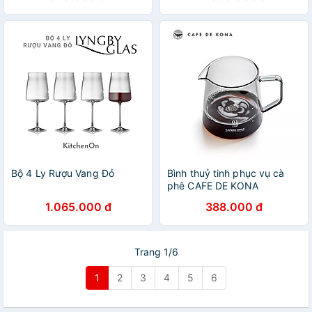
Bộ 4 Ly Rượu Vang Đỏ
Bình thuỷ tinh phục vụ cà
phê CAFE DE KONA
1.065.000 đ
388.000 đ
Trang 1/6
1
2
3
4
5
6