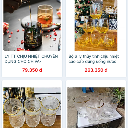
LY TT CHỊU NHIỆT CHUYÊN
Bộ 6 ly thủy tinh chịu nhiệt
DỤNG CHO CHIVA-
cao cấp dùng uống nước
MACALLAN-WHISKY | CỐC
hoặc rượu tây vân kim
79.350 đ
263.350 đ
THỦY TINH CAO CẤP | CỐC
cương vàng chanh
TRỤ UỐNG RƯỢU MẠNH