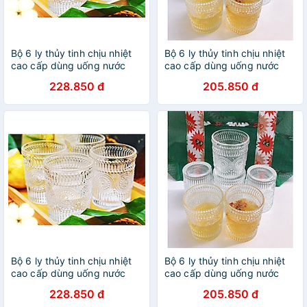
Bộ 6 ly thủy tinh chịu nhiệt
Bộ 6 ly thủy tinh chịu nhiệt
cao cấp dùng uống nước
cao cấp dùng uống nước
hoặc rượu tây vân trống
hoặc rượu tây vân trống
228.850 đ
205.850 đ
đồng trắng không viền vàng
đồng trắng không viền vàng
365ml
315ml
Bộ 6 ly thủy tinh chịu nhiệt
Bộ 6 ly thủy tinh chịu nhiệt
cao cấp dùng uống nước
cao cấp dùng uống nước
hoặc rượu tây vân trống
hoặc rượu tây vân trống
228.850 đ
205.850 đ
đồng trắng không viền vàng
đồng trắng không viền vàng