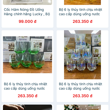
Cốc Hâm Nóng Đồ Uống
Bộ 6 ly thủy tinh chịu nhiệt
Hàng chính hãng Lucky , Bộ
cao cấp dùng uống nước
Ly Sứ Kèm Đế Điện Hâm
hoặc rượu tây vân kim
99.000 đ
263.350 đ
Nóng Trà, Cafe, Hâm Sữa +
cương vàng chanh
Tặng Kèm Thìa Vàng, Hộp
Quà Sang Trọng
Bộ 6 ly thủy tinh chịu nhiệt
Bộ 6 ly thủy tinh chịu nhiệt
cao cấp dùng uống nước
cao cấp dùng uống nước
hoặc rượu tây vân kim
hoặc rượu tây vân kim
263.350 đ
263.350 đ
cương xanh lá
cương ánh xanh