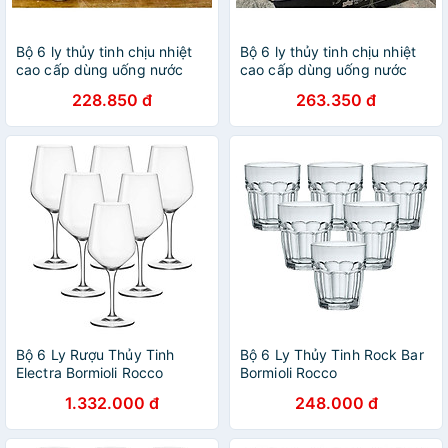
Bộ 6 ly thủy tinh chịu nhiệt
Bộ 6 ly thủy tinh chịu nhiệt
cao cấp dùng uống nước
cao cấp dùng uống nước
hoặc rượu tây vân trống
hoặc rượu tây vân sọc viền
228.850 đ
263.350 đ
đồng đáy tròn
vàng miệng loe
Bộ 6 Ly Rượu Thủy Tinh
Bộ 6 Ly Thủy Tinh Rock Bar
Electra Bormioli Rocco
Bormioli Rocco
192341B32021990 (350ml /
518000CM3821990 (70ml /
1.332.000 đ
248.000 đ
Ly)
Ly)