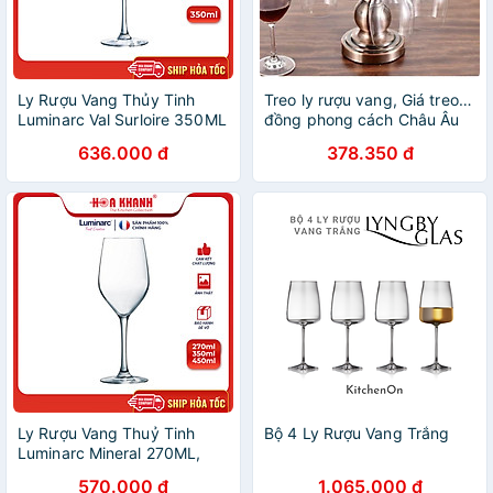
Ly Rượu Vang Thủy Tinh
Treo ly rượu vang, Giá treo ly
Luminarc Val Surloire 350ML
đồng phong cách Châu Âu
& 470ML - Bộ 6 ly - L9569 &
sang trọng mẫu mới
636.000 đ
378.350 đ
L9570
Ly Rượu Vang Thuỷ Tinh
Bộ 4 Ly Rượu Vang Trắng
Luminarc Mineral 270ML,
350ML & 450ML - bộ 6 ly -
570.000 đ
1.065.000 đ
H2316, H2317 & H2318