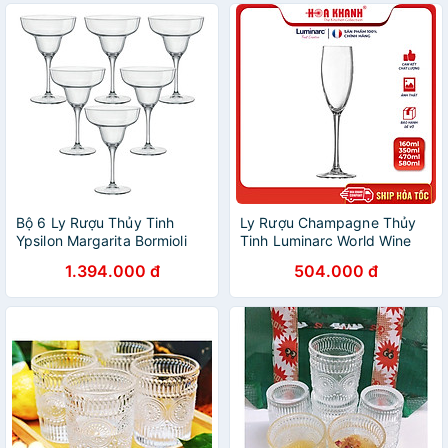
Bộ 6 Ly Rượu Thủy Tinh
Ly Rượu Champagne Thủy
Ypsilon Margarita Bormioli
Tinh Luminarc World Wine
Rocco 166440M76021990
160ML - bộ 4 ly - G8981
1.394.000 đ
504.000 đ
(330ml / Ly)