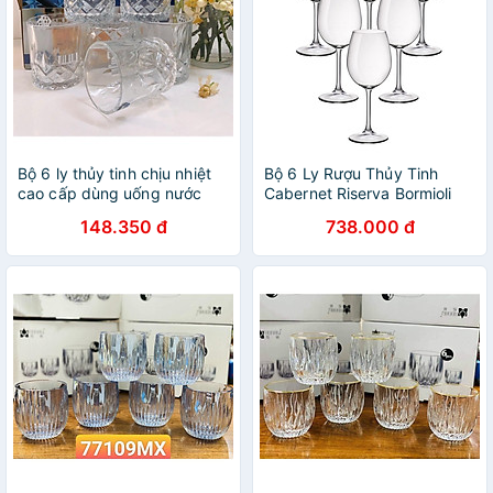
Bộ 6 ly thủy tinh chịu nhiệt
Bộ 6 Ly Rượu Thủy Tinh
cao cấp dùng uống nước
Cabernet Riserva Bormioli
hoặc rượu tây vân sao
Rocco 126261BN9021990
148.350 đ
738.000 đ
(370ml / Ly / Ly)