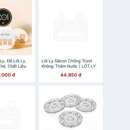
Ly, Đế Lót Ly,
Lót Ly Silicon Chống Trượt
hé, Chất Liệu
Không Thấm Nước | LÓT LY
Cấp / KOI Thé
CỐC CHO NHÀ HÀNG QUÁN
.000 đ
44.850 đ
mic Drink
CAFE KHÔNG HỌA TIẾT