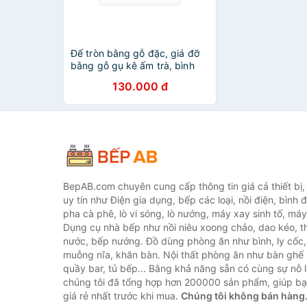
Đế tròn bằng gỗ đặc, giá đỡ
bằng gỗ gụ kê ấm trà, bình
hoa, chậu hoa, lư xông trầm
130.000 đ
trang trí nội thất
BepAB.com chuyên cung cấp thông tin giá cả thiết bị
uy tín như Điện gia dụng, bếp các loại, nồi điện, bình 
pha cà phê, lò vi sóng, lò nướng, máy xay sinh tố, máy
Dụng cụ nhà bếp như nồi niêu xoong chảo, dao kéo, th
nước, bếp nướng. Đồ dùng phòng ăn như bình, ly cốc,
muỗng nĩa, khăn bàn. Nội thất phòng ăn như bàn ghế 
quầy bar, tủ bếp... Bằng khả năng sẵn có cùng sự nỗ
chúng tôi đã tổng hợp hơn 200000 sản phẩm, giúp bạn
giá rẻ nhất trước khi mua.
Chúng tôi không bán hàng