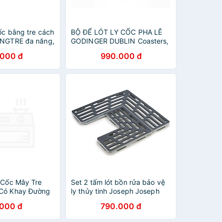
cốc bằng tre cách
BỘ ĐẾ LÓT LY CỐC PHA LÊ
ONGTRE đa năng,
GODINGER DUBLIN Coasters,
4 CHIẾC
.000 đ
990.000 đ
t Cốc Mây Tre
Set 2 tấm lót bồn rửa bảo vệ
 Có Khay Đường
ly thủy tinh Joseph Joseph
NKAN – Thủ
85037 Saver (Grey)
.000 đ
790.000 đ
hiện Môi Trường