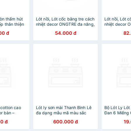
ròn thấm hút
Lót nồi, Lót cốc bằng tre cách
Lót nồi, Lót 
p thân thiện
nhiệt decor ONGTRE đa năng,
nhiệt decor 
Lee (không
tiện dụng
tiện dụng
00 đ
54.000 đ
82
ính hãng
 cotton cao
Lót ly sơn mài Thanh Bình Lê
Bộ Lót Ly Ló
or bàn –
đa dạng mẫu mã màu sắc
Đan 6 Miếng
Kính 10cm A
0 đ
600.000 đ
19
Công, Thân T