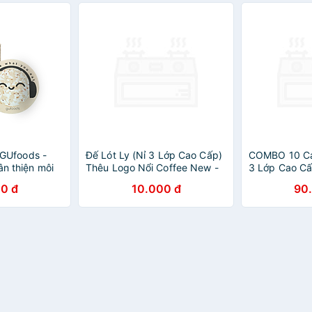
l GUfoods -
Đế Lót Ly (Nỉ 3 Lớp Cao Cấp)
COMBO 10 Cái
ân thiện môi
Thêu Logo Nổi Coffee New -
3 Lớp Cao Cấ
 Nhỏ gọn,
Đường kính 9cm - Thấm nước
Nổi Coffee N
0 đ
10.000 đ
90
nh cùng GU
nhanh - Nhỏ, gọn, Đẹp_Coffee
9cm - Thấm n
New
Nhỏ, gọn, Đẹ