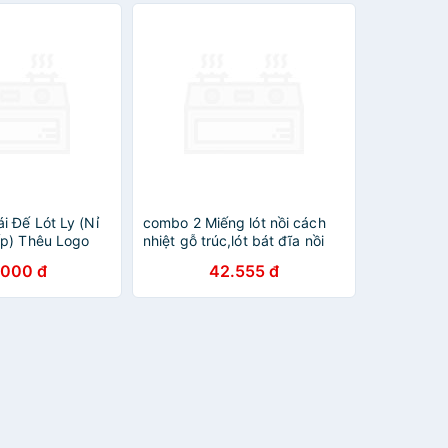
 Đế Lót Ly (Nỉ
combo 2 Miếng lót nồi cách
p) Thêu Logo
nhiệt gỗ trúc,lót bát đĩa nồi
ew - Đường kính
chống trơn - HENRYSA
.000 đ
42.555 đ
ước nhanh -
p_Coffee New