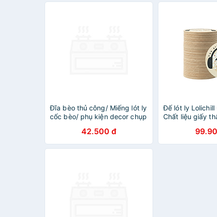
Đĩa bèo thủ công/ Miếng lót ly
Đế lót ly Lolichil
cốc bèo/ phụ kiện decor chụp
Chất liệu giấy th
ảnh/ Tấm lót bèo tròn
trường, Tiện lợi,
42.500 đ
99.90
12/20/30/37/50cm | ongtre
Sống xanh ăn là
(Vietnam)