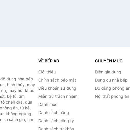
VỀ BẾP AB
CHUYÊN MỤC
Giới thiệu
Điện gia dụng
, đồ dùng nhà bếp
Chính sách bảo mật
Dụng cụ nhà bếp
đun, bình thủy, máy
Điều khoản sử dụng
Đồ dùng phòng ă
 ép, máy hút khói.
ớt, kệ tủ, ấm
Miễn trừ trách nhiệm
Nội thất phòng ăn
 tô chén dĩa, đũa
Danh mục
phòng ăn, tủ kệ,
Danh sách hãng
 lực không ngừng,
 so sánh giá, tìm
Danh sách công ty
.
Danh sách từ khóa