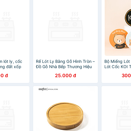
m lót ly, cốc
Rế Lót Ly Bằng Gỗ Hình Tròn –
Bộ Miếng Lót 
ằng đất xốp
Đồ Gỗ Nhà Bếp Thương Hiệu
Lót Cốc KOI T
ết, thông điệp
Trường Sơn
Ceramic Cao 
0 đ
25.000 đ
300
BB Bear Cera
Coasters