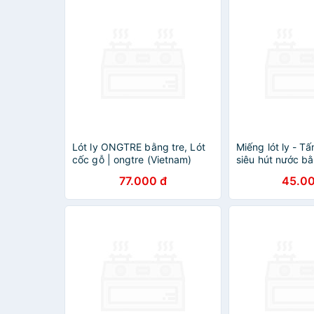
Lót ly ONGTRE bằng tre, Lót
Miếng lót ly - Tấ
cốc gỗ | ongtre (Vietnam)
siêu hút nước b
Diatomite họa ti
77.000 đ
45.00
dễ thương