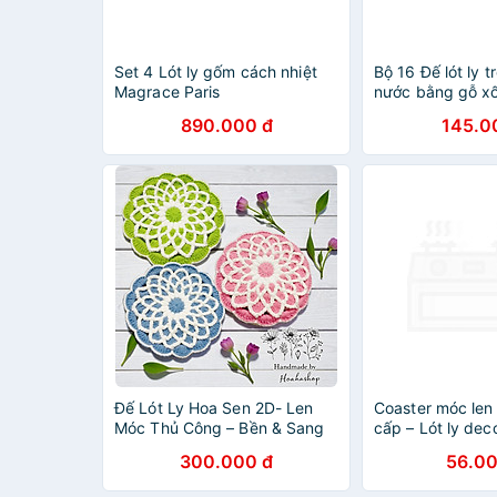
Set 4 Lót ly gốm cách nhiệt
Bộ 16 Đế lót ly t
Magrace Paris
nước bằng gỗ xố
môi trường Mai 
890.000 đ
145.0
logo) - Hàng ch
Đế Lót Ly Hoa Sen 2D- Len
Coaster móc len
Móc Thủ Công – Bền & Sang
cấp – Lót ly dec
Nhiều mẫu xinh
300.000 đ
56.00