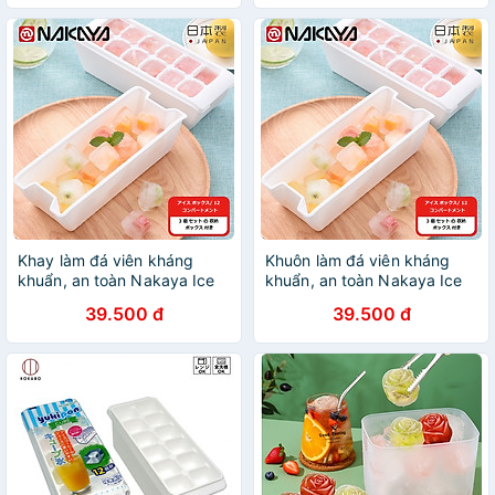
khẩu chính hãng
dụng - nội địa Nhật Bản
Khay làm đá viên kháng
Khuôn làm đá viên kháng
khuẩn, an toàn Nakaya Ice
khuẩn, an toàn Nakaya Ice
Tray - Hàng nội địa Nhật
Tray - Hàng nội địa Nhật
39.500 đ
39.500 đ
Bản |#nhập khẩu chính
Bản |#Made in Japan|
hãng| |#Made in Japan|
|#nhập khẩu chính hãng|
|#K280|#K281|#K298
|#K280|#K281|#K298