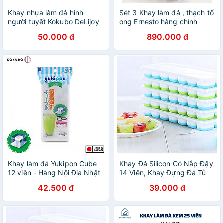
Khay nhựa làm đá hình
Sét 3 Khay làm đá , thạch tổ
người tuyết Kokubo DeLijoy
ong Ernesto hàng chính
- Made in Japan
hãng
50.000 đ
890.000 đ
Khay làm đá Yukipon Cube
Khay Đá Silicon Có Nắp Đậy
12 viên - Hàng Nội Địa Nhật
14 Viên, Khay Đựng Đá Tủ
Bản
Lạnh, Làm Đá Thạch Kem
42.500 đ
39.000 đ
Bảo Quản Chống Mùi Tuyệt
Đối- Hàng Loại 1