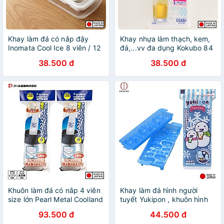
Khay làm đá có nắp đậy
Khay nhựa làm thạch, kem,
Inomata Cool Ice 8 viên / 12
đá,...vv đa dụng Kokubo 84
viên / 48 viên - Hàng nội địa
ô có nắp đậy chống tràn,
38.500 đ
38.500 đ
Nhật Bản |#Made in Japan
chống bám bụi - Nội địa
Nhật Bản
Khuôn làm đá có nắp 4 viên
Khay làm đá hình người
size lớn Pearl Metal Coolland
tuyết Yukipon , khuôn hình
Ice - Hàng nội địa Nhật Bản
ngộ nghĩnh đáng yêu thích
93.500 đ
44.500 đ
|#Made in Japan| |#Nhập
hợp cho nhiều mục đích sử