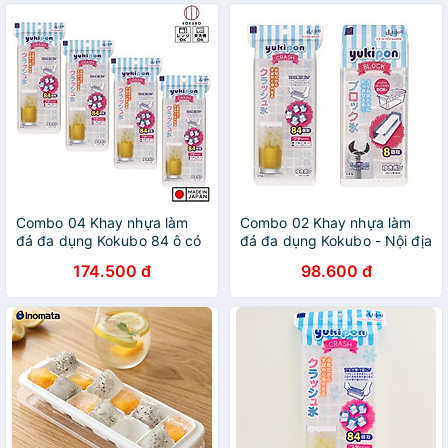
Combo 04 Khay nhựa làm
Combo 02 Khay nhựa làm
đá đa dụng Kokubo 84 ô có
đá đa dụng Kokubo - Nội địa
nắp đậy chống tràn, chống
Nhật Bản (01 khay 8 thanh
174.500 đ
98.600 đ
bám bụi - Nội địa Nhật Bản
dài + 01 khay 84 viên mini)