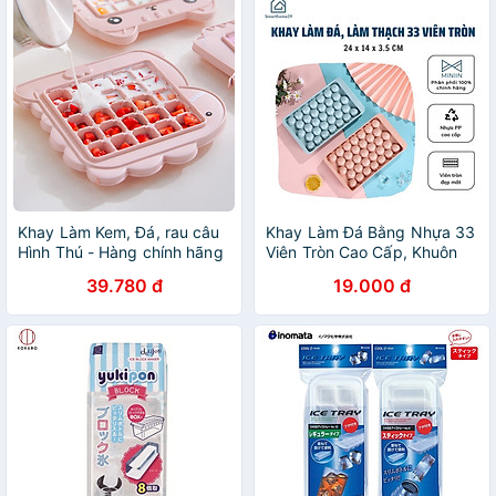
Khay Làm Kem, Đá, rau câu
Khay Làm Đá Bằng Nhựa 33
Hình Thú - Hàng chính hãng
Viên Tròn Cao Cấp, Khuôn
(Giao màu ngẫu nhiên)
Làm Thạch Thông Minh Có
39.780 đ
19.000 đ
Nắp Đậy - Chính hãng
MINIIN (Giao màu ngẫu
nhiên)