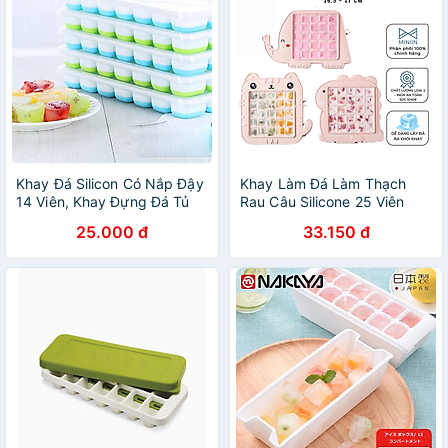
Khay Đá Silicon Có Nắp Đậy
Khay Làm Đá Làm Thạch
14 Viên, Khay Đựng Đá Tủ
Rau Câu Silicone 25 Viên
Lạnh, Làm Đá Thạch Kem
Khuôn Làm Kem Hoạt Hình
25.000 đ
33.150 đ
Bảo Quản Chống Mùi Tuyệt
Siêu Cute Đồ Dùng Nhà Bếp
Đối- Hàng Loại 1
- Hàng Chính Hãng MINIIN