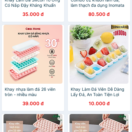
Có Nắp Đậy Kháng Khuẩn
làm thạch đa dụng Inomata
Chống Mùi Tủ Lạnh, Khuôn
Made in Japan
35.000 đ
80.500 đ
Làm Đá , Làm Thạch Cao
Cấp - HÀNG CHÍNH HÃNG
MINIIN
Khay nhựa làm đá 26 viên
Khay Làm Đá Viên Dễ Dàng
tròn - nhiều màu
Lấy Đá, An Toàn Tiện Lợi
Chính Hãng TOKDODO
39.000 đ
10.000 đ