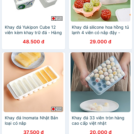
Khay đá Yukipon Cube 12
Khay đá silicone hoa hồng tủ
viên kèm khay trữ đá - Hàng
lạnh 4 viên có nắp đậy -
Nội Địa Nhật Bản
Khuôn làm thạch hoa quả
48.500 đ
29.000 đ
hình cao cấp - Hàng Loại 1 -
Chính Hãng MINIIN - Giao
màu ngẫu nhiên
Khay đá Inomata Nhật Bản
Khay đá 33 viên tròn hàng
loại có nắp
cao cấp việt nhật
37.500 đ
20.000 đ