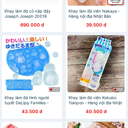
Khay làm đá có nắp đậy
Khay làm đá viên Nakaya -
Joseph Joseph 20018
Hàng nội địa Nhật Bản
Quicksnap Hàng chính hãng
(#Made in Japan)
690.000 đ
39.500 đ
Khay làm đá hình người
Khay làm đá viên Kokubo
tuyết DeLijoy Families -
Yukipon - Hàng nội địa Nhật
Hàng Nội Địa Nhật Bản
Bản |#Made in Japan
43.500 đ
40.500 đ