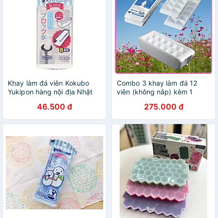
Khay làm đá viên Kokubo
Combo 3 khay làm đá 12
Yukipon hàng nội địa Nhật
viên (không nắp) kèm 1
Bản
khay đựng đá tặng 2 zipper
46.500 đ
275.000 đ
10x15cm