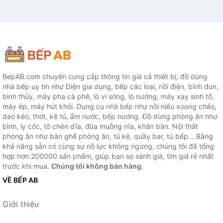
BepAB.com chuyên cung cấp thông tin giá cả thiết bị, đồ dùng
nhà bếp uy tín như Điện gia dụng, bếp các loại, nồi điện, bình đun,
bình thủy, máy pha cà phê, lò vi sóng, lò nướng, máy xay sinh tố,
máy ép, máy hút khói. Dụng cụ nhà bếp như nồi niêu xoong chảo,
dao kéo, thớt, kệ tủ, ấm nước, bếp nướng. Đồ dùng phòng ăn như
bình, ly cốc, tô chén dĩa, đũa muỗng nĩa, khăn bàn. Nội thất
phòng ăn như bàn ghế phòng ăn, tủ kệ, quầy bar, tủ bếp... Bằng
khả năng sẵn có cùng sự nỗ lực không ngừng, chúng tôi đã tổng
hợp hơn 200000 sản phẩm, giúp bạn so sánh giá, tìm giá rẻ nhất
trước khi mua.
Chúng tôi không bán hàng.
VỀ BẾP AB
Giới thiệu