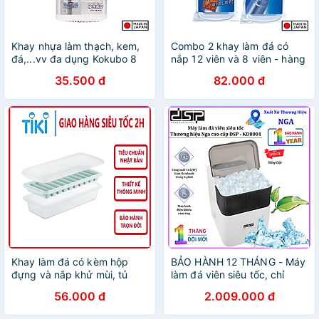
Khay nhựa làm thạch, kem,
Combo 2 khay làm đá có
đá,...vv đa dụng Kokubo 8
nắp 12 viên và 8 viên - hàng
thanh dài - Nội địa Nhật Bản
nội địa Nhật Bản
35.500 đ
82.000 đ
Khay làm đá có kèm hộp
BẢO HÀNH 12 THÁNG - Máy
đựng và nắp khử mùi, tủ
làm đá viên siêu tốc, chỉ
lạnh đủ loại viên tròn kari
trong 6 phút. Thương hiệu
56.000 đ
2.009.000 đ
inochi
Nga cao cấp DSP - KD8001