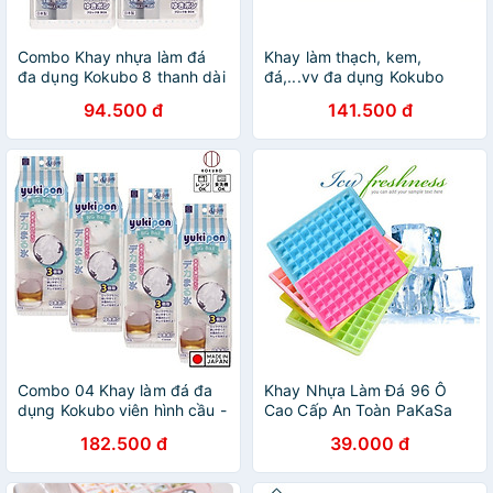
Combo Khay nhựa làm đá
Khay làm thạch, kem,
đa dụng Kokubo 8 thanh dài
đá,...vv đa dụng Kokubo
- Nội địa Nhật Bản
Yukipon - Hàng nội địa Nhật
94.500 đ
141.500 đ
Bản
Combo 04 Khay làm đá đa
Khay Nhựa Làm Đá 96 Ô
dụng Kokubo viên hình cầu -
Cao Cấp An Toàn PaKaSa
Hàng nội địa Nhật
(giao màu ngẫu nhiên)
182.500 đ
39.000 đ