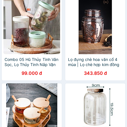
Combo 05 Hũ Thủy Tinh Vân
Lọ đựng chè hoa văn cổ 4
Sọc, Lọ Thủy Tinh Nắp Vặn
mùa | Lọ chè hợp kim đồng
Đựng Gia Vị, Thực Phẩm
size To | LỌ ĐỰNG TRÀ
99.000 đ
343.850 đ
900ml - HÀNG CHÍNH HÃNG
SIZE TO | LỌ TRÀ TỨ QUÝ
MINIIN