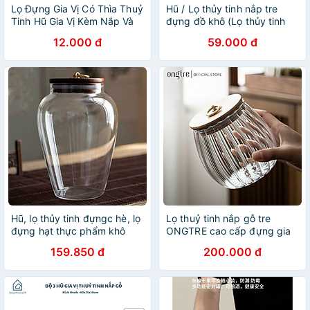
Lọ Đựng Gia Vị Có Thìa Thuỷ
Hũ / Lọ thủy tinh nắp tre
Tinh Hũ Gia Vị Kèm Nắp Và
đựng đồ khô (Lọ thủy tinh
Thìa Dung Tích 250ml
đựng trà, cafe, hạt...)
12.000 đ
59.000 đ
Hũ, lọ thủy tinh đựngc hè, lọ
Lọ thuỷ tinh nắp gỗ tre
đựng hạt thực phẩm khô
ONGTRE cao cấp đựng gia
vị, hạt khô, hôp đựng thực
159.850 đ
200.000 đ
phẩm dung tích 300ml,
400ml