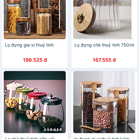
Lọ đựng gia vị thuỷ tinh
Lọ đựng chè thuỷ tinh 750ml
199.525 đ
167.555 đ
Lọ chè thuỷ tinh nắp vải
lọ đựng gi vị thuỷ tinh kèm