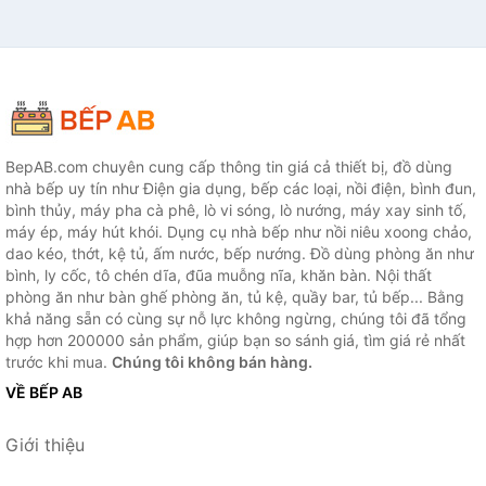
BepAB.com chuyên cung cấp thông tin giá cả thiết bị, đồ dùng
nhà bếp uy tín như Điện gia dụng, bếp các loại, nồi điện, bình đun,
bình thủy, máy pha cà phê, lò vi sóng, lò nướng, máy xay sinh tố,
máy ép, máy hút khói. Dụng cụ nhà bếp như nồi niêu xoong chảo,
dao kéo, thớt, kệ tủ, ấm nước, bếp nướng. Đồ dùng phòng ăn như
bình, ly cốc, tô chén dĩa, đũa muỗng nĩa, khăn bàn. Nội thất
phòng ăn như bàn ghế phòng ăn, tủ kệ, quầy bar, tủ bếp... Bằng
khả năng sẵn có cùng sự nỗ lực không ngừng, chúng tôi đã tổng
hợp hơn 200000 sản phẩm, giúp bạn so sánh giá, tìm giá rẻ nhất
trước khi mua.
Chúng tôi không bán hàng.
VỀ BẾP AB
Giới thiệu