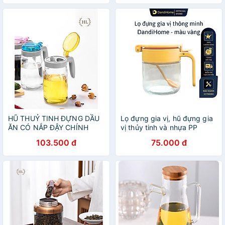
NƯỚC CHẤM TIỆN DỤNG
HŨ THUỶ TINH ĐỰNG DẦU
Lọ đựng gia vị, hũ đựng gia
ĂN CÓ NẮP ĐẬY CHÍNH
vị thủy tinh và nhựa PP
HÃNG LILAC 650ml | VỊT
DandiHome sang trọng, bền,
103.500 đ
75.000 đ
MẮM NẮP CHỤP | BÌNH
đẹp, tiện lợi
THỦY TINH ĐỰNG DẦU
CHỊU NHIỆT