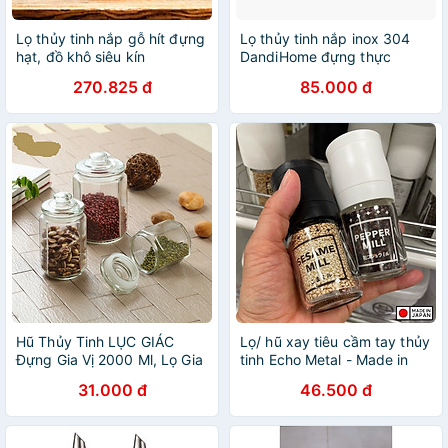
Lọ thủy tinh nắp gỗ hít đựng
Lọ thủy tinh nắp inox 304
hạt, đồ khô siêu kín
DandiHome đựng thực
phẩm, đồ khô
270.825 đ
85.000 đ
Hũ Thủy Tinh LỤC GIÁC
Lọ/ hũ xay tiêu cầm tay thủy
Đựng Gia Vị 2000 Ml, Lọ Gia
tinh Echo Metal - Made in
Vị Thủy Tinh, Hũ Đựng Thực
Japan
31.000 đ
46.500 đ
Phẩm Khô,Lọ Muối Dưa-
Hàng Loại 1-Chính Hãng
MINIIN