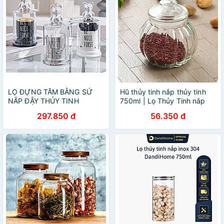
LỌ ĐỰNG TĂM BẰNG SỨ
Hũ thủy tinh nắp thủy tinh
NẮP ĐẬY THỦY TINH
750ml | Lọ Thủy Tinh nắp
TRONG SUỐT
kín chuyên dụng đựng mật
297.850 đ
56.350 đ
ong hình bí ngô