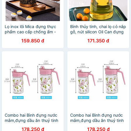
Lọ inox lõi Mica đựng thực
Bình thủy tinh, chai lọ có nắp
phẩm cao cấp chống ẩm -
gỗ, nút silicon Oil Can đựng
chống rò rỉ | LỌ ĐỰNG TRÀ
dầu ăn, giấm, nước tương,
159.850 đ
171.350 đ
INOX | LỌ CHÈ INOX THÂN
nước mắm - VD55
ACRYLIC SIZE TO
Combo hai Bình đựng nước
Combo hai Bình đựng nước
mắm,đựng dầu ăn thuỷ tinh
mắm,đựng dầu ăn thuỷ tinh
cao cấp họa tiết hoa hồng
cao cấp họa tiết hoa hồng
178.250 đ
178.250 đ
660ml, 480ml
660ml, 480ml