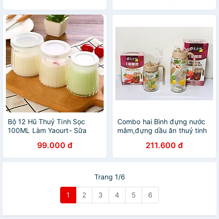
Bộ 12 Hũ Thuỷ Tinh Sọc
Combo hai Bình đựng nước
100ML Làm Yaourt- Sữa
mắm,đựng dầu ăn thuỷ tinh
Chua Caramen-Pudding- Có
cao cấp 300ml và 500ml (
99.000 đ
211.600 đ
Nắp Đậy- Hàng Chính Hãng
Giao màu ngẫu nhiên)
MINIIN
Trang 1/6
1
2
3
4
5
6