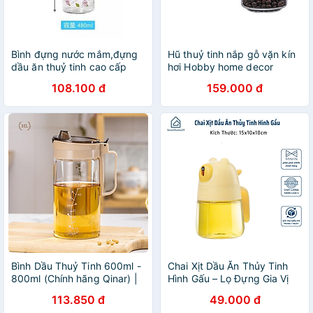
Bình đựng nước mắm,đựng
Hũ thuỷ tinh nắp gỗ vặn kín
dầu ăn thuỷ tinh cao cấp
hơi Hobby home decor
họa tiết hoa hồng 480ml
HUNG4 3 size tùy chọn
108.100 đ
159.000 đ
Bình Dầu Thuỷ Tinh 600ml -
Chai Xịt Dầu Ăn Thủy Tinh
800ml (Chính hãng Qinar) |
Hình Gấu – Lọ Đựng Gia Vị
HŨ THỦY TINH NẮP KÍN
Dễ Thương 300ml - HÀNG
113.850 đ
49.000 đ
RÓT DẦU ĂN - GIA VỊ -
CHÍNH HÃNG MINIIN