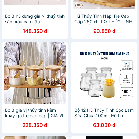
Bộ 3 hũ đựng gia vị thuỷ tinh
Hũ Thủy Tinh Nắp Tre Cao
sắc màu cao cấp
Cấp 260ml | LỌ THỦY TINH
NẮP GỖ TRE CHUYÊN
148.350 đ
90.850 đ
ĐỰNG ĐỒ KHÔ TẶNG QUÀ
Bộ 3 gia vị thủy tinh kèm
Bộ 12 Hũ Thủy Tinh Sọc Làm
khay gỗ tre cao cấp | GIA VỊ
Sữa Chua 100ml, Hũ Lọ
3 THUỶ TINH NẮP GỖ
Yaourt, Lọ Pudding, Hủ Làm
228.850 đ
63.000 đ
Sữa Chua, Caramen- Có
Nắp Đậy- Hàng Chính Hãng
MINIIN