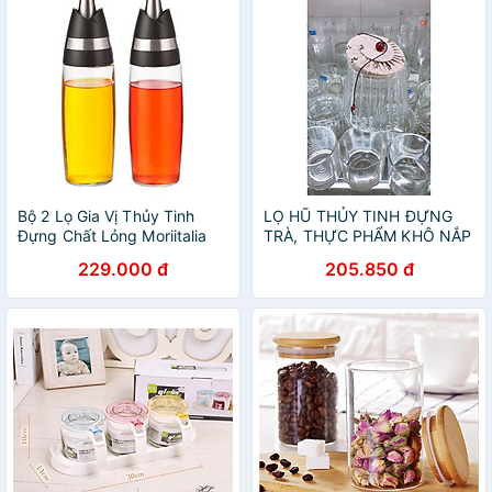
Bộ 2 Lọ Gia Vị Thủy Tinh
LỌ HŨ THỦY TINH ĐỰNG
Đựng Chất Lỏng Moriitalia
TRÀ, THỰC PHẨM KHÔ NẮP
89362001 300ml
VẢI VÂN SỌC- ANTH693
229.000 đ
205.850 đ