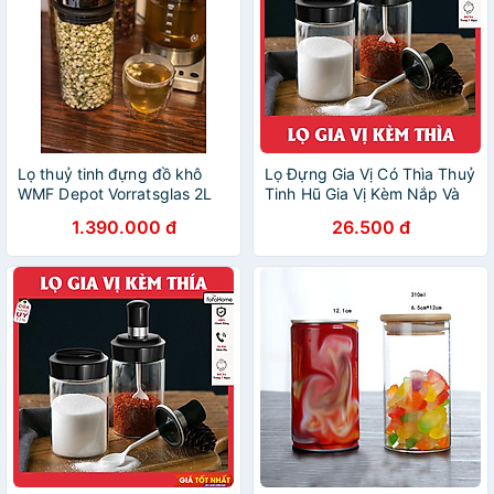
Lọ thuỷ tinh đựng đồ khô
Lọ Đựng Gia Vị Có Thìa Thuỷ
WMF Depot Vorratsglas 2L
Tinh Hũ Gia Vị Kèm Nắp Và
Hàng chính hãng
Thìa Dung Tích 250ml
1.390.000 đ
26.500 đ