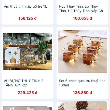
Ấm thuỷ tinh nắp gỗ tre 1L
Hộp Thủy Tinh, Lọ Thủy
Tinh, Hũ Thủy Tinh Nắp Gỗ
350ml 500ml 750ml 1000ml
158.125 đ
160.655 đ
1200ml 1600ml
ÂU ĐỰNG THUỶ TINH 2
Set 6 chén quai trụ thuỷ tinh
TẦNG AVN-22
100ml
229.425 đ
136.850 đ