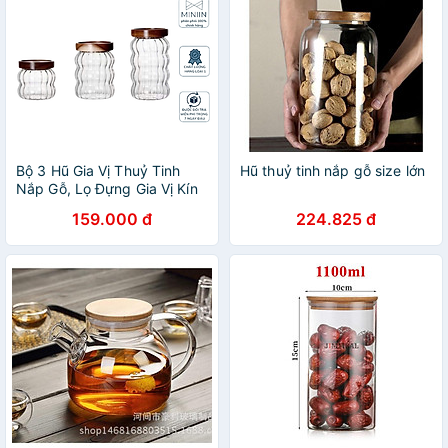
Bộ 3 Hũ Gia Vị Thuỷ Tinh
Hũ thuỷ tinh nắp gỗ size lớn
Nắp Gỗ, Lọ Đựng Gia Vị Kín
Hơi Với Gioăng Cao Su -
159.000 đ
224.825 đ
HÀNG CHÍNH HÃNG MINIIN