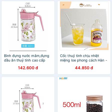
Bình đựng nước mắm,đựng
Cốc thuỷ tinh chịu nhiệt
dầu ăn thuỷ tinh cao cấp
miệng loe phong cách Hàn -
họa tiết hoa hồng 660ml
Uống cafe, trà, nước ép,
142.600 đ
44.850 đ
decor