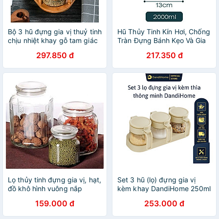
Bộ 3 hũ đựng gia vị thuỷ tinh
Hũ Thủy Tinh Kín Hơi, Chống
chịu nhiệt khay gỗ tam giác
Tràn Đựng Bánh Kẹo Và Gia
Vị Trang Trí | LỌ TRE TRÒN
297.850 đ
217.350 đ
THỦY TINH NẮP GỖ TRE
Lọ thủy tinh đựng gia vị, hạt,
Set 3 hũ (lọ) đựng gia vị
đồ khô hình vuông nắp
kèm khay DandiHome 250ml
gioăng cao su 3 cỡ
thủy tinh cao cấp tặng
159.000 đ
253.000 đ
muỗng