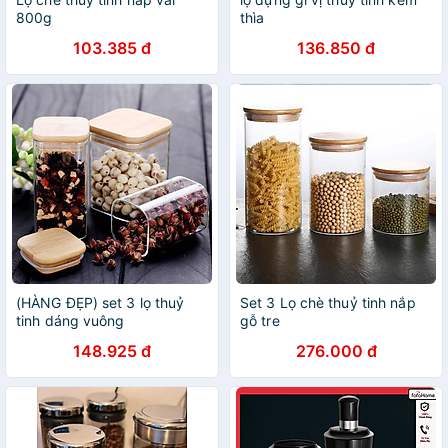
800g
thìa
103.385 đ
136.850 đ
(HÀNG ĐẸP) set 3 lọ thuỷ
Set 3 Lọ chè thuỷ tinh nắp
tinh dáng vuông
gỗ tre
148.925 đ
276.000 đ