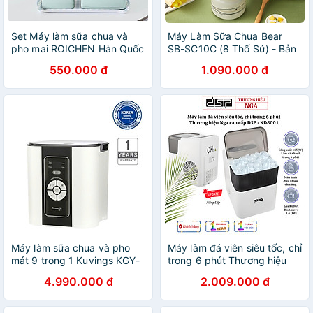
Set Máy làm sữa chua và
Máy Làm Sữa Chua Bear
pho mai ROICHEN Hàn Quốc
SB-SC10C (8 Thố Sứ) - Bản
Hàng chính hãng
Quốc Tế - Hàng chính hãng
550.000 đ
1.090.000 đ
Máy làm sữa chua và pho
Máy làm đá viên siêu tốc, chỉ
mát 9 trong 1 Kuvings KGY-
trong 6 phút Thương hiệu
881CB [2.0L] - Hàng chính
Nga cao cấp DSP KD8001,
4.990.000 đ
2.009.000 đ
hãng
Công suất làm đá 90-165W,
sản lượng 12kg/24h, Dung
tích bình chứa 1,4 lit - HÀNG