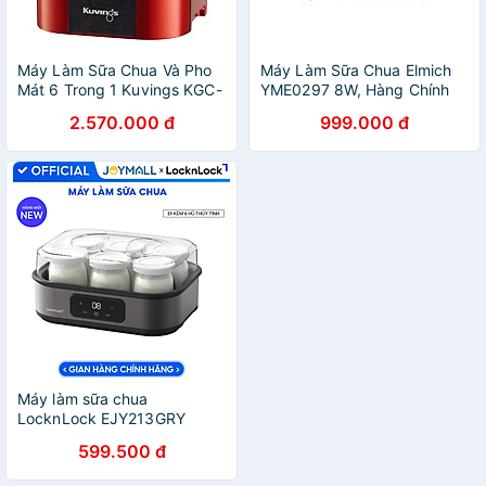
Máy Làm Sữa Chua Và Pho
Máy Làm Sữa Chua Elmich
Mát 6 Trong 1 Kuvings KGC-
YME0297 8W, Hàng Chính
712CB (2.0L) – Màu đỏ -
Hãng, Cảm Ứng Điện Tử, 4
2.570.000 đ
999.000 đ
Hàng Chính Hãng
Hũ Thủy Tinh 200ml -
JoyMall
Máy làm sữa chua
LocknLock EJY213GRY
Digital Yogurt Maker - 220-
599.500 đ
240V, 50/60Hz, 20W, 1.08L
- Màu xám - Hàng Chính