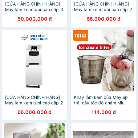
[CỬA HÀNG CHÍNH HÃNG]
[CỬA HÀNG CHÍNH HÃNG]
Máy làm kem tươi cao cấp 3
Máy làm kem tươi cao cấp 2
máy nén dạng bàn
máy nén dạng bàn
50.000.000 đ
66.000.000 đ
[CỬA HÀNG CHÍNH HÃNG]
Khay làm kem của Máy ép
Máy làm kem tươi cao cấp 2
trái cây tốc độ chậm Miui
máy nén dạng đứng
JE-B03B, B01B, JE-B02B ,
66.000.000 đ
114.000 đ
JE-B05B, XKJ-03B, B01B
mã B11 - Hàng Nhập Khẩu