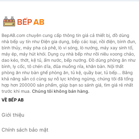
Hãng - JoyMall
BepAB.com chuyên cung cấp thông tin giá cả thiết bị, đồ dùng
nhà bếp uy tín như Điện gia dụng, bếp các loại, nồi điện, bình đun,
bình thủy, máy pha cà phê, lò vi sóng, lò nướng, máy xay sinh tố,
máy ép, máy hút khói. Dụng cụ nhà bếp như nồi niêu xoong chảo,
dao kéo, thớt, kệ tủ, ấm nước, bếp nướng. Đồ dùng phòng ăn như
bình, ly cốc, tô chén dĩa, đũa muỗng nĩa, khăn bàn. Nội thất
phòng ăn như bàn ghế phòng ăn, tủ kệ, quầy bar, tủ bếp... Bằng
khả năng sẵn có cùng sự nỗ lực không ngừng, chúng tôi đã tổng
hợp hơn 200000 sản phẩm, giúp bạn so sánh giá, tìm giá rẻ nhất
trước khi mua.
Chúng tôi không bán hàng.
VỀ BẾP AB
Giới thiệu
Chính sách bảo mật