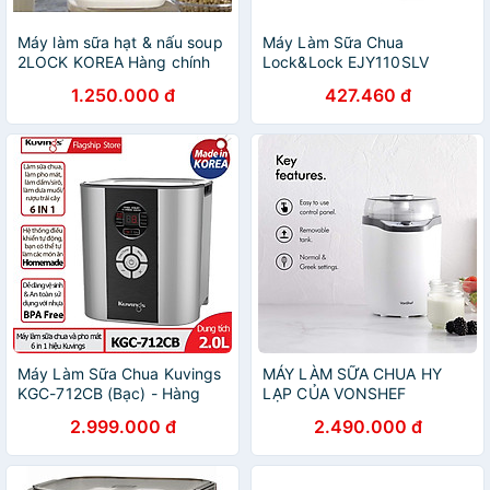
Máy làm sữa hạt & nấu soup
Máy Làm Sữa Chua
2LOCK KOREA Hàng chính
Lock&Lock EJY110SLV
hãng
(1000ml) - Hàng chính hãng
1.250.000 đ
427.460 đ
Máy Làm Sữa Chua Kuvings
MÁY LÀM SỮA CHUA HY
KGC-712CB (Bạc) - Hàng
LẠP CỦA VONSHEF
Chính Hãng
‎2000018 Hàng chính hãng
2.999.000 đ
2.490.000 đ