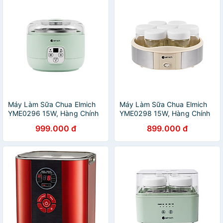
NHẬP KHẨU, BẢO HÀNH 12
THÁNG
Máy Làm Sữa Chua Elmich
Máy Làm Sữa Chua Elmich
YME0296 15W, Hàng Chính
YME0298 15W, Hàng Chính
Hãng, Cảm Ứng Điện Tử, Nồi
Hãng, Điều Khiển Cơ, 7 Hũ
999.000 đ
899.000 đ
Ủ Inox - JoyMall
Thủy Tinh 200ml - JoyMall