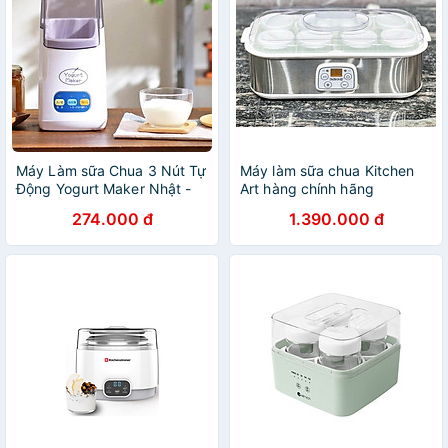
Máy Làm sữa Chua 3 Nút Tự
Máy làm sữa chua Kitchen
Động Yogurt Maker Nhật -
Art hàng chính hãng
Làm Sữa Chua Tại Nhà Đơn
274.000 đ
1.390.000 đ
Giản - Hàng Chính Hãng
MINIIN