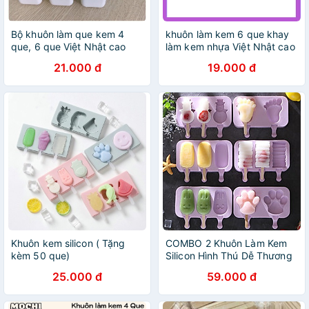
Bộ khuôn làm que kem 4
khuôn làm kem 6 que khay
que, 6 que Việt Nhật cao
làm kem nhựa Việt Nhật cao
cấp (màu sắc que ngẫu
cấp 2 phân loại
21.000 đ
19.000 đ
nhiên)
Khuôn kem silicon ( Tặng
COMBO 2 Khuôn Làm Kem
kèm 50 que)
Silicon Hình Thú Dễ Thương
Tặng kèm 50 que gỗ
25.000 đ
59.000 đ