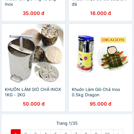
Inox
đá
35.000 đ
16.000 đ
KHUÔN LÀM GIÒ CHẢ INOX
Khuôn Làm Giò Chả Inox
1KG - 2KG
0.5kg Dragon
50.000 đ
95.000 đ
Trang 1/35