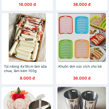
Chả Inox 1kg Hàng Loại Dày
16.000 đ
38.000 đ
Cầm Chắc Tay - Khuôn làm
giò xào
Túi nilong 4x18cm làm sữa
Khuôn làm xúc xích cho bé
chua, làm kem 100g
9.000 đ
36.000 đ