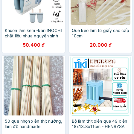
Khuôn làm kem -kari INOCHI
Que kẹo làm từ giấy cao cấp
chất liệu nhựa nguyển sinh
10cm
an toàn không mùi an toàn
50.400 đ
20.000 đ
tuyệt đối, dễ dàng tách kem
ra khỏi vỉ
50 que nhọn xiên thịt nướng,
Bộ làm thịt xiên que 49 xiên
làm đồ handmade
18x13.8x11cm - HENRYSA