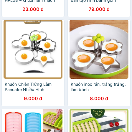
HPL08 – khuôn làm thạch
bắn tạo hình bánh gồm
rau câu tiện lợi – Khuôn nhựa
khuôn tạo hình bánh quy và
23.000 đ
79.000 đ
làm đá uống bia HOFACO
đầu bắt bông kem MiibooShi
PVN17566
Khuôn Chiên Trứng Làm
Khuôn inox rán, tráng trứng,
Pancake Nhiều Hình
làm bánh
9.000 đ
8.000 đ