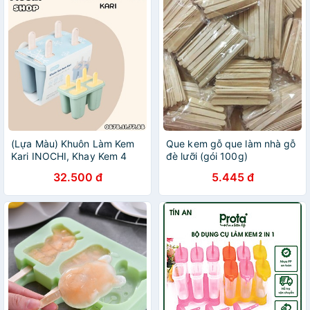
(Lựa Màu) Khuôn Làm Kem
Que kem gỗ que làm nhà gỗ
Kari INOCHI, Khay Kem 4
đè lưỡi (gói 100g)
Que Nhựa PP Nguyên Sinh,
32.500 đ
5.445 đ
Dễ Lấy, An Toàn