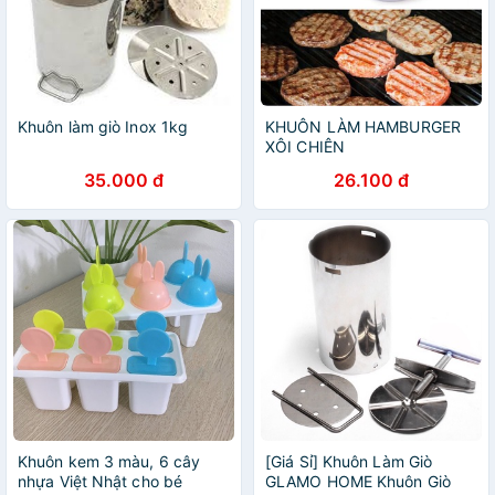
Khuôn làm giò Inox 1kg
KHUÔN LÀM HAMBURGER
XÔI CHIÊN
35.000 đ
26.100 đ
Khuôn kem 3 màu, 6 cây
[Giá Sỉ] Khuôn Làm Giò
nhựa Việt Nhật cho bé
GLAMO HOME Khuôn Giò