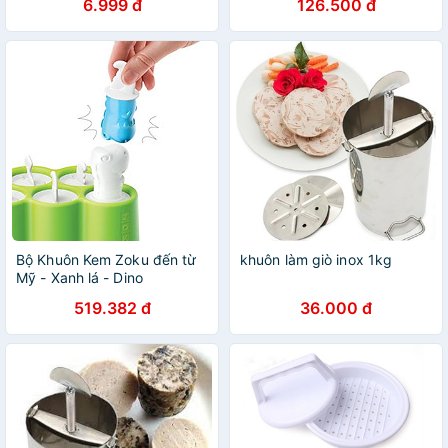
6.999 đ
126.500 đ
Bộ Khuôn Kem Zoku đến từ
khuôn làm giò inox 1kg
Mỹ - Xanh lá - Dino
519.382 đ
36.000 đ