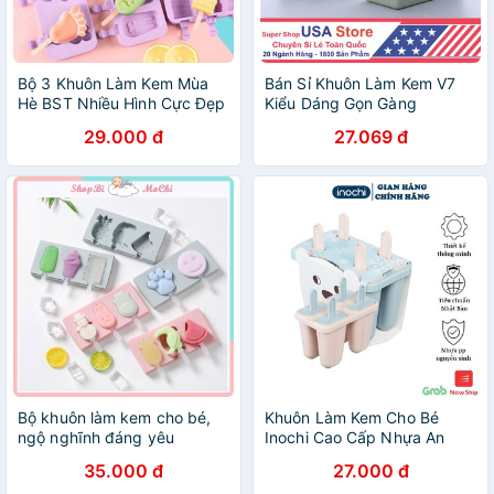
Bộ 3 Khuôn Làm Kem Mùa
Bán Sỉ Khuôn Làm Kem V7
Hè BST Nhiều Hình Cực Đẹp
Kiểu Dáng Gọn Gàng
Cực Đã - Unipro KHUÔN
29.000 đ
27.069 đ
KEM TÍM HÓT 3X
Bộ khuôn làm kem cho bé,
Khuôn Làm Kem Cho Bé
ngộ nghĩnh đáng yêu
Inochi Cao Cấp Nhựa An
Toàn
35.000 đ
27.000 đ