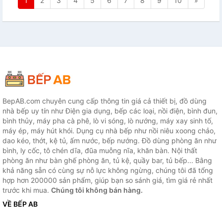
1
2
3
4
5
6
7
8
9
10
»
BepAB.com chuyên cung cấp thông tin giá cả thiết bị, đồ dùng
nhà bếp uy tín như Điện gia dụng, bếp các loại, nồi điện, bình đun,
bình thủy, máy pha cà phê, lò vi sóng, lò nướng, máy xay sinh tố,
máy ép, máy hút khói. Dụng cụ nhà bếp như nồi niêu xoong chảo,
dao kéo, thớt, kệ tủ, ấm nước, bếp nướng. Đồ dùng phòng ăn như
bình, ly cốc, tô chén dĩa, đũa muỗng nĩa, khăn bàn. Nội thất
phòng ăn như bàn ghế phòng ăn, tủ kệ, quầy bar, tủ bếp... Bằng
khả năng sẵn có cùng sự nỗ lực không ngừng, chúng tôi đã tổng
hợp hơn 200000 sản phẩm, giúp bạn so sánh giá, tìm giá rẻ nhất
trước khi mua.
Chúng tôi không bán hàng.
VỀ BẾP AB