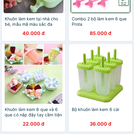
Khuôn làm kem tại nhà cho
Combo 2 bộ làm kem 6 que
bé, mẫu mã màu sắc đa
Prota
dạng, tặng kèm que gỗ
40.000 đ
85.000 đ
Khuôn làm kem 8 que và 6
Bộ khuôn làm kem 6 cái
que có nắp đậy tay cầm tiện
dụng - Đồ gia dụng, dụng
22.000 đ
36.000 đ
cụ nhà bếp thông minh