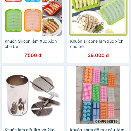
Khuôn Silicon làm Xúc Xích
Khuôn silicone làm xúc xích
cho bé
cho bé
7.500 đ
39.000 đ
Khuôn làm giò 1kg và 2kg
khuôn nhựa đổ rau câu, làm