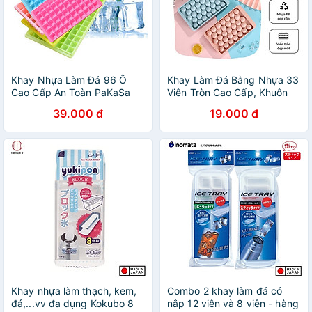
Khay Nhựa Làm Đá 96 Ô
Khay Làm Đá Bằng Nhựa 33
Cao Cấp An Toàn PaKaSa
Viên Tròn Cao Cấp, Khuôn
(giao màu ngẫu nhiên)
Làm Thạch Thông Minh Có
39.000 đ
19.000 đ
Nắp Đậy - Chính hãng
MINIIN (Giao màu ngẫu
nhiên)
Khay nhựa làm thạch, kem,
Combo 2 khay làm đá có
đá,...vv đa dụng Kokubo 8
nắp 12 viên và 8 viên - hàng