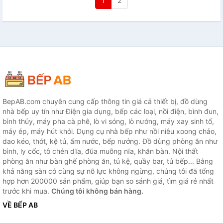
1
2
BepAB.com chuyên cung cấp thông tin giá cả thiết bị, đồ dùng
nhà bếp uy tín như Điện gia dụng, bếp các loại, nồi điện, bình đun,
bình thủy, máy pha cà phê, lò vi sóng, lò nướng, máy xay sinh tố,
máy ép, máy hút khói. Dụng cụ nhà bếp như nồi niêu xoong chảo,
dao kéo, thớt, kệ tủ, ấm nước, bếp nướng. Đồ dùng phòng ăn như
bình, ly cốc, tô chén dĩa, đũa muỗng nĩa, khăn bàn. Nội thất
phòng ăn như bàn ghế phòng ăn, tủ kệ, quầy bar, tủ bếp... Bằng
khả năng sẵn có cùng sự nỗ lực không ngừng, chúng tôi đã tổng
hợp hơn 200000 sản phẩm, giúp bạn so sánh giá, tìm giá rẻ nhất
trước khi mua.
Chúng tôi không bán hàng.
VỀ BẾP AB