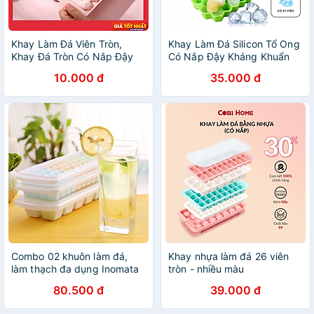
Khay Làm Đá Viên Tròn,
Khay Làm Đá Silicon Tổ Ong
Khay Đá Tròn Có Nắp Đậy
Có Nắp Đậy Kháng Khuẩn
Thông Minh, Khuôn Rau Câu
Chống Mùi Tủ Lạnh, Khuôn
10.000 đ
35.000 đ
Làm Thạch 33 Ô
Làm Đá , Làm Thạch Cao
Cấp - HÀNG CHÍNH HÃNG
MINIIN
Combo 02 khuôn làm đá,
Khay nhựa làm đá 26 viên
làm thạch đa dụng Inomata
tròn - nhiều màu
Made in Japan
80.500 đ
39.000 đ