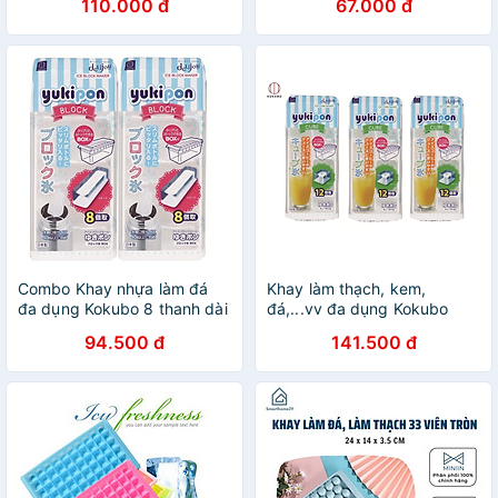
110.000 đ
67.000 đ
Combo Khay nhựa làm đá
Khay làm thạch, kem,
đa dụng Kokubo 8 thanh dài
đá,...vv đa dụng Kokubo
- Nội địa Nhật Bản
Yukipon - Hàng nội địa Nhật
94.500 đ
141.500 đ
Bản