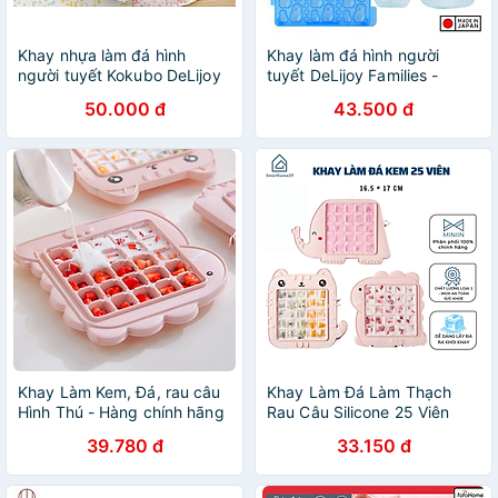
Khay nhựa làm đá hình
Khay làm đá hình người
người tuyết Kokubo DeLijoy
tuyết DeLijoy Families -
- Made in Japan
Hàng Nội Địa Nhật Bản
50.000 đ
43.500 đ
Khay Làm Kem, Đá, rau câu
Khay Làm Đá Làm Thạch
Hình Thú - Hàng chính hãng
Rau Câu Silicone 25 Viên
(Giao màu ngẫu nhiên)
Khuôn Làm Kem Hoạt Hình
39.780 đ
33.150 đ
Siêu Cute Đồ Dùng Nhà Bếp
- Hàng Chính Hãng MINIIN