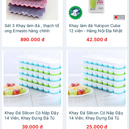
Sét 3 Khay làm đá , thạch tổ
Khay làm đá Yukipon Cube
ong Ernesto hàng chính
12 viên - Hàng Nội Địa Nhật
hãng
Bản
890.000 đ
42.500 đ
Khay Đá Silicon Có Nắp Đậy
Khay Đá Silicon Có Nắp Đậy
14 Viên, Khay Đựng Đá Tủ
14 Viên, Khay Đựng Đá Tủ
Lạnh, Làm Đá Thạch Kem
Lạnh, Làm Đá Thạch Kem
39.000 đ
25.000 đ
Bảo Quản Chống Mùi Tuyệt
Bảo Quản Chống Mùi Tuyệt