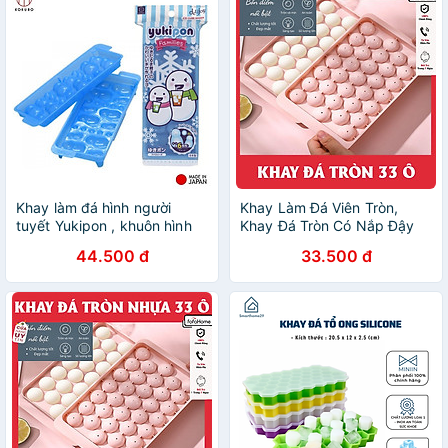
Khay làm đá hình người
Khay Làm Đá Viên Tròn,
tuyết Yukipon , khuôn hình
Khay Đá Tròn Có Nắp Đậy
ngộ nghĩnh đáng yêu thích
Thông Minh, Khuôn Rau Câu
44.500 đ
33.500 đ
hợp cho nhiều mục đích sử
Làm Thạch 33 Ô
dụng - nội địa Nhật Bản