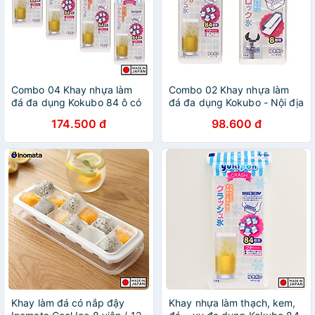
Combo 04 Khay nhựa làm
Combo 02 Khay nhựa làm
đá đa dụng Kokubo 84 ô có
đá đa dụng Kokubo - Nội địa
nắp đậy chống tràn, chống
Nhật Bản (01 khay 8 thanh
174.500 đ
98.600 đ
bám bụi - Nội địa Nhật Bản
dài + 01 khay 84 viên mini)
Khay làm đá có nắp đậy
Khay nhựa làm thạch, kem,