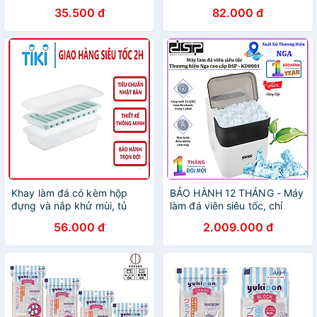
thanh dài - Nội địa Nhật Bản
nội địa Nhật Bản
35.500 đ
82.000 đ
Khay làm đá có kèm hộp
BẢO HÀNH 12 THÁNG - Máy
đựng và nắp khử mùi, tủ
làm đá viên siêu tốc, chỉ
lạnh đủ loại viên tròn kari
trong 6 phút. Thương hiệu
56.000 đ
2.009.000 đ
inochi
Nga cao cấp DSP - KD8001