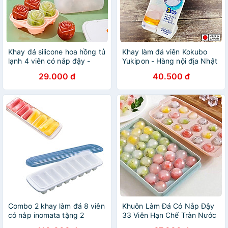
Khay đá silicone hoa hồng tủ
Khay làm đá viên Kokubo
lạnh 4 viên có nắp đậy -
Yukipon - Hàng nội địa Nhật
Khuôn làm thạch hoa quả
Bản |#Made in Japan
29.000 đ
40.500 đ
hình cao cấp - Hàng Loại 1 -
Chính Hãng MINIIN - Giao
màu ngẫu nhiên
Combo 2 khay làm đá 8 viên
Khuôn Làm Đá Có Nắp Đậy
có nắp inomata tặng 2
33 Viên Hạn Chế Tràn Nước
zipper 10cm
Tiện Lợi