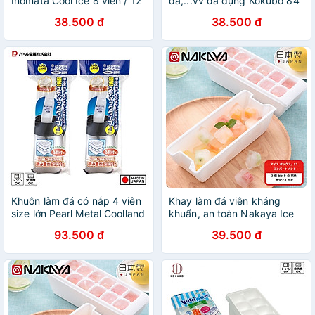
Inomata Cool Ice 8 viên / 12
đá,...vv đa dụng Kokubo 84
viên / 48 viên - Hàng nội địa
ô có nắp đậy chống tràn,
38.500 đ
38.500 đ
Nhật Bản |#Made in Japan
chống bám bụi - Nội địa
Nhật Bản
Khuôn làm đá có nắp 4 viên
Khay làm đá viên kháng
size lớn Pearl Metal Coolland
khuẩn, an toàn Nakaya Ice
Ice - Hàng nội địa Nhật Bản
Tray - Hàng nội địa Nhật
93.500 đ
39.500 đ
|#Made in Japan| |#Nhập
Bản |#nhập khẩu chính
khẩu chính hãng
hãng| |#Made in Japan|
|#K280|#K281|#K298