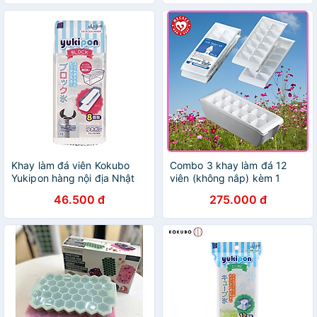
Khay làm đá viên Kokubo
Combo 3 khay làm đá 12
Yukipon hàng nội địa Nhật
viên (không nắp) kèm 1
Bản
khay đựng đá tặng 2 zipper
46.500 đ
275.000 đ
10x15cm