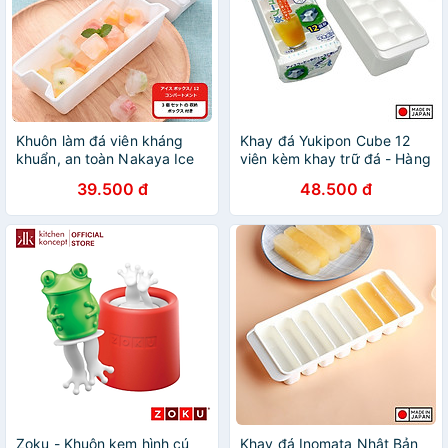
Khuôn làm đá viên kháng
Khay đá Yukipon Cube 12
khuẩn, an toàn Nakaya Ice
viên kèm khay trữ đá - Hàng
Tray - Hàng nội địa Nhật
Nội Địa Nhật Bản
39.500 đ
48.500 đ
Bản |#Made in Japan|
|#nhập khẩu chính hãng|
|#K280|#K281|#K298
Zoku - Khuôn kem hình cú
Khay đá Inomata Nhật Bản