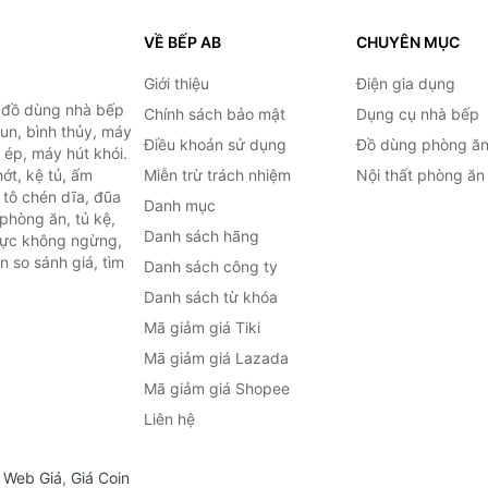
VỀ BẾP AB
CHUYÊN MỤC
Giới thiệu
Điện gia dụng
, đồ dùng nhà bếp
Chính sách bảo mật
Dụng cụ nhà bếp
đun, bình thủy, máy
Điều khoản sử dụng
Đồ dùng phòng ă
 ép, máy hút khói.
ớt, kệ tủ, ấm
Miễn trừ trách nhiệm
Nội thất phòng ăn
 tô chén dĩa, đũa
Danh mục
phòng ăn, tủ kệ,
Danh sách hãng
 lực không ngừng,
 so sánh giá, tìm
Danh sách công ty
.
Danh sách từ khóa
Mã giảm giá Tiki
Mã giảm giá Lazada
Mã giảm giá Shopee
Liên hệ
,
Web Giá
,
Giá Coin