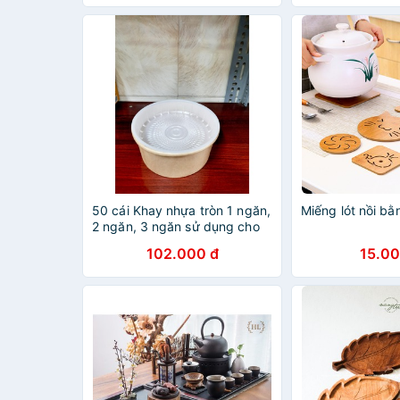
xắn
điện thoại
50 cái Khay nhựa tròn 1 ngăn,
Miếng lót nồi bằ
2 ngăn, 3 ngăn sử dụng cho
thố giấy 750ml, 1000ml
102.000 đ
15.00