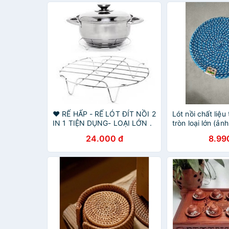
❤ RẾ HẤP - RẾ LÓT ĐÍT NỒI 2
Lót nồi chất liệu
IN 1 TIỆN DỤNG- LOẠI LỚN .
tròn loại lớn (ảnh
24.000 đ
8.99