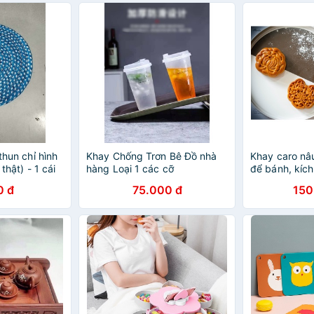
 thun chỉ hình
Khay Chống Trơn Bê Đồ nhà
Khay caro nâ
 thật) - 1 cái
hàng Loại 1 các cỡ
để bánh, kích
dụng, phong 
0 đ
75.000 đ
150
hiện đại