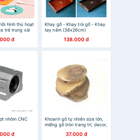
nồi hình thú hoạt
Khay gỗ - Khay trà gỗ - Khay
e trẻ trung xài
tay nắm (38x26cm)
h làm sạch
.000 đ
138.000 đ
rượt nhôm CNC
Khoanh gỗ tự nhiên size lớn,
miếng gỗ tròn trang trí, decor,
lót ly 1 mặt nhẵn KT 13-15cm
.000 đ
37.000 đ
(dày 1.5-2cm)