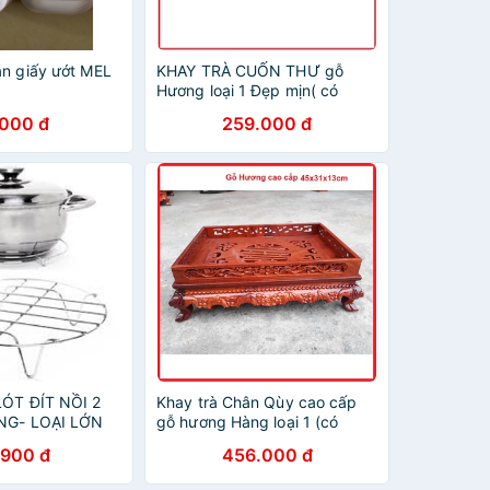
ăn giấy ướt MEL
KHAY TRÀ CUỐN THƯ gỗ
Hương loại 1 Đẹp mịn( có
khay inox hứng nước )
.000 đ
259.000 đ
LÓT ĐÍT NỒI 2
Khay trà Chân Qùy cao cấp
ỤNG- LOẠI LỚN
gỗ hương Hàng loại 1 (có
khay hứng nước inox )
.900 đ
456.000 đ