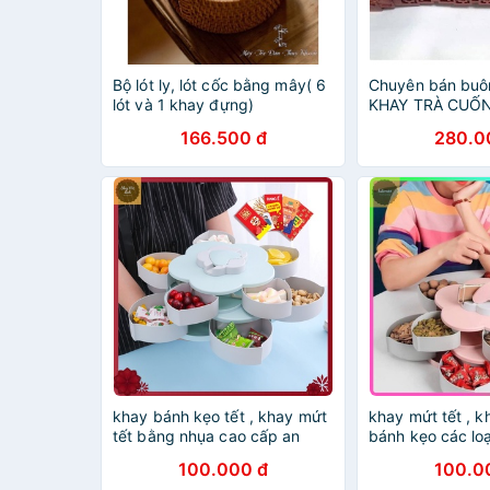
Bộ lót ly, lót cốc bằng mây( 6
Chuyên bán buôn
lót và 1 khay đựng)
KHAY TRÀ CUỐ
Hương loại 1 Đẹ
166.500 đ
280.0
KHUYẾN MÃI kha
nước )
khay bánh kẹo tết , khay mứt
khay mứt tết , 
tết bằng nhụa cao cấp an
bánh kẹo các loạ
toàn 1 tầng 2 tầng hình cánh
bằng nhựa cao c
100.000 đ
100.0
hoa có giá đỡ điện thoại xinh
hình cánh hoa k