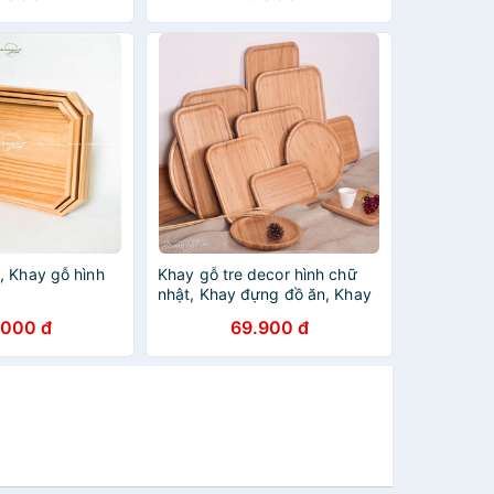
, Khay gỗ hình
Khay gỗ tre decor hình chữ
nhật, Khay đựng đồ ăn, Khay
uống trà , Khay tròn, vuông
.000 đ
69.900 đ
[Bán buôn,sỉ] (Vietnam).