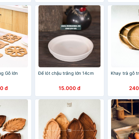
ng Gỗ lớn
Đế lót chậu trắng lớn 14cm
Khay trà gỗ t
0 đ
15.000 đ
240