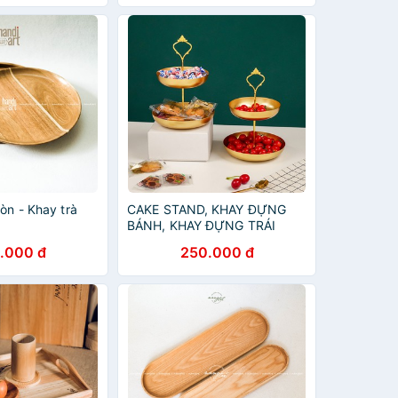
ròn - Khay trà
CAKE STAND, KHAY ĐỰNG
BÁNH, KHAY ĐỰNG TRÁI
CÂY, KHAY ĐỰNG GIA VỊ,
.000 đ
250.000 đ
KHAY ĐỰNG ĐỒ DÙNG, KHAY
ĐỰNG ĐỒ TRANG ĐIỂM