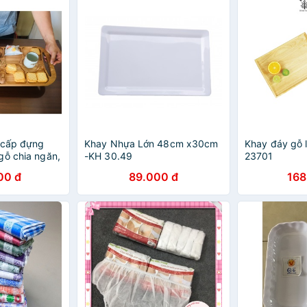
 cấp đựng
Khay Nhựa Lớn 48cm x30cm
Khay đáy gỗ 
gỗ chia ngăn,
-KH 30.49
23701
00 đ
89.000 đ
168