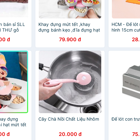
 bán sỉ SLL
Khay đựng mứt tết ,khay
HCM - Đế lót 
N THƯ gỗ
đựng bánh kẹo ,đĩa đựng hạt
hình 15cm cut
p mịn(
1 tầng ,2 tầng soay 360 hình
bền dễ vệ sin
00 đ
79.900 đ
28
y inox hứng
cánh hoa có chỗ để điện thoại
khay đựng
Cây Chà Nồi Chất Liệu Nhôm
Đế lót con t
i hạt mứt tết
ấp 1 2 tầng
00 đ
20.000 đ
75
èm giá đỡ