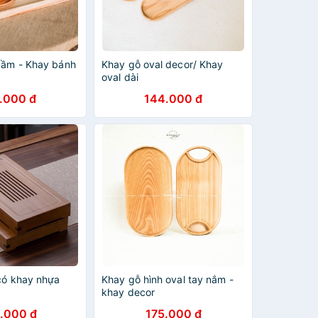
cầm - Khay bánh
Khay gỗ oval decor/ Khay
oval dài
.000 đ
144.000 đ
 có khay nhựa
Khay gỗ hình oval tay nắm -
khay decor
.000 đ
175.000 đ