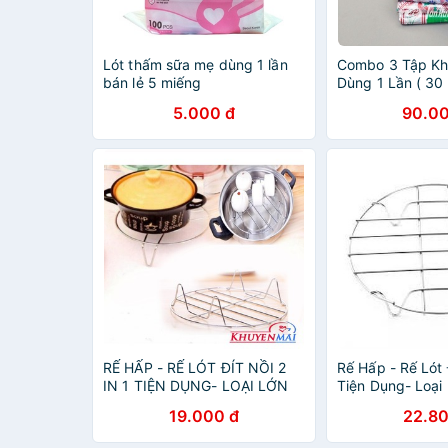
Lót thấm sữa mẹ dùng 1 lần
Combo 3 Tập Kh
bán lẻ 5 miếng
Dùng 1 Lần ( 30 
5.000 đ
90.00
RẾ HẤP - RẾ LÓT ĐÍT NỒI 2
Rế Hấp - Rế Lót Đ
IN 1 TIỆN DỤNG- LOẠI LỚN
Tiện Dụng- Loại
19.000 đ
22.80