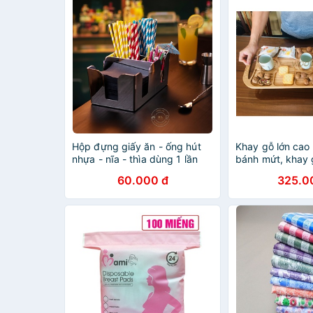
Hộp đựng giấy ăn - ống hút
Khay gỗ lớn cao
nhựa - nĩa - thìa dùng 1 lần
bánh mứt, khay 
nhà hàng | Khay Cốc | Khay
mâm gỗ lớn
60.000 đ
325.0
Giấy | Kệ đựng quầy Oder