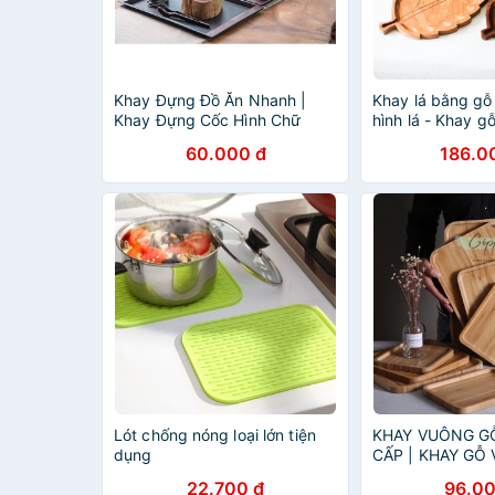
Khay Đựng Đồ Ăn Nhanh |
Khay lá bằng gỗ
Khay Đựng Cốc Hình Chữ
hình lá - Khay 
Nhật | Khay Melamine | Khay
60.000 đ
186.0
Đựng Đồ Khách Sạn | KHAY
BƯNG ĐỒ CHỐNG TRƠN
Lót chống nóng loại lớn tiện
KHAY VUÔNG G
dụng
CẤP | KHAY GỖ
DECOR | KHAY 
22.700 đ
96.00
VUÔNG