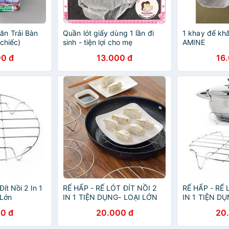
ăn Trải Bàn
Quần lót giấy dùng 1 lần đi
1 khay để kh
chiếc)
sinh - tiện lợi cho mẹ
AMINE
0 đ
13.000 đ
16
ít Nồi 2 In 1
RẾ HẤP - RẾ LÓT ĐÍT NỒI 2
RẾ HẤP - RẾ 
 Lớn
IN 1 TIỆN DỤNG- LOẠI LỚN
IN 1 TIỆN D
0 đ
20.000 đ
20