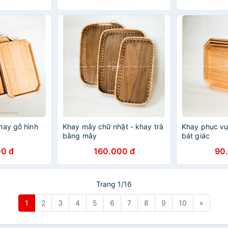
hay gỗ hình
Khay mây chữ nhật - khay trà
Khay phục vụ
bằng mây
bát giác
0 đ
160.000 đ
90
Trang 1/16
1
2
3
4
5
6
7
8
9
10
»