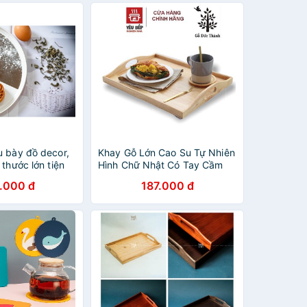
u bày đồ decor,
Khay Gỗ Lớn Cao Su Tự Nhiên
 thước lớn tiện
Hình Chữ Nhật Có Tay Cầm
cách vintage,
23701 - Khay Đựng Đồ Ăn/
.000 đ
187.000 đ
Món Tráng Miệng/ Bộ Ly Tách
- Gỗ Đức Thành