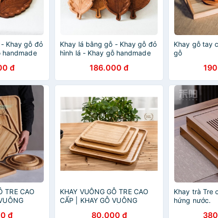
 - Khay gỗ đỏ
Khay lá bằng gỗ - Khay gỗ đỏ
Khay gỗ tay 
gỗ handmade
hình lá - Khay gỗ handmade
gỗ
00 đ
186.000 đ
190
Ỗ TRE CAO
KHAY VUÔNG GỖ TRE CAO
Khay trà Tre
 VUÔNG
CẤP | KHAY GỖ VUÔNG
hứng nước.
GỖ TRE
DECOR | KHAY GỖ TRE
0 đ
80.000 đ
380
VUÔNG