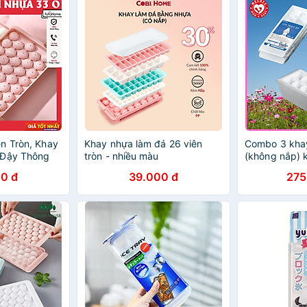
n Tròn, Khay
Khay nhựa làm đá 26 viên
Combo 3 khay
 Đậy Thông
tròn - nhiều màu
(không nắp) 
u Câu Làm
đá tặng 2 zi
0 đ
39.000 đ
275