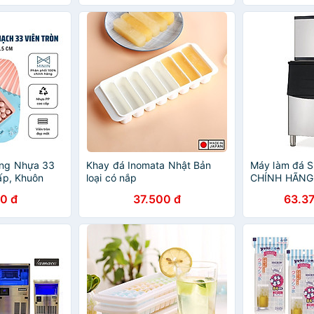
IIN
ng Nhựa 33
Khay đá Inomata Nhật Bản
Máy làm đá 
ấp, Khuôn
loại có nắp
CHÍNH HÃNG
g Minh Có
0 đ
37.500 đ
63.3
 hãng MINIIN
nhiên)