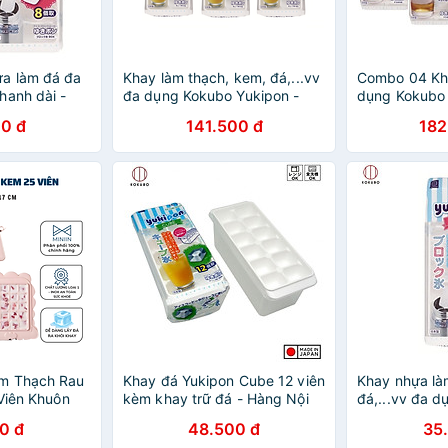
a làm đá đa
Khay làm thạch, kem, đá,...vv
Combo 04 Kh
hanh dài -
đa dụng Kokubo Yukipon -
dụng Kokubo 
n
Hàng nội địa Nhật Bản
Hàng nội địa
0 đ
141.500 đ
182
m Thạch Rau
Khay đá Yukipon Cube 12 viên
Khay nhựa là
 Viên Khuôn
kèm khay trữ đá - Hàng Nội
đá,...vv đa 
nh Siêu Cute
Địa Nhật Bản
thanh dài - N
0 đ
48.500 đ
35
p - Hàng