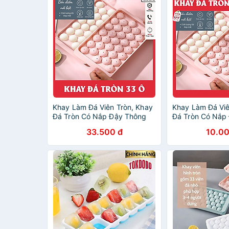
Khay Làm Đá Viên Tròn, Khay
Khay Làm Đá Viê
Đá Tròn Có Nắp Đậy Thông
Đá Tròn Có Nắp
Minh, Khuôn Rau Câu Làm
Minh, Khuôn Ra
33.500 đ
10.00
Thạch 33 Ô
Thạch 33 Ô