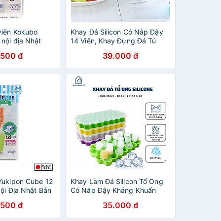
viên Kokubo
Khay Đá Silicon Có Nắp Đậy
nội địa Nhật
14 Viên, Khay Đựng Đá Tủ
Lạnh, Làm Đá Thạch Kem Bảo
.500 đ
39.000 đ
Quản Chống Mùi Tuyệt Đối-
Hàng Loại 1
Yukipon Cube 12
Khay Làm Đá Silicon Tổ Ong
ội Địa Nhật Bản
Có Nắp Đậy Kháng Khuẩn
Chống Mùi Tủ Lạnh, Khuôn
.500 đ
35.000 đ
Làm Đá , Làm Thạch Cao Cấp
- HÀNG CHÍNH HÃNG MINIIN