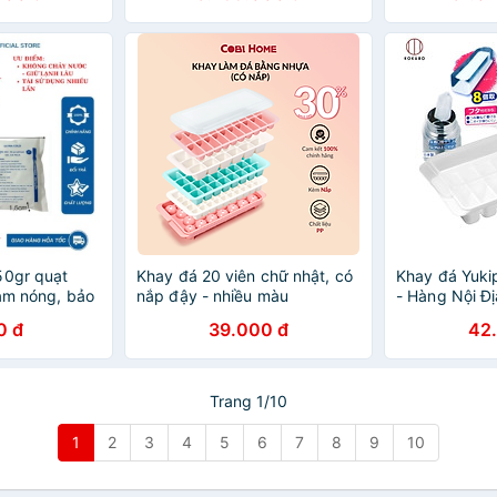
50gr quạt
Khay đá 20 viên chữ nhật, có
Khay đá Yuki
iảm nóng, bảo
nắp đậy - nhiều màu
- Hàng Nội Đ
 24h
0 đ
39.000 đ
42
Trang 1/10
1
2
3
4
5
6
7
8
9
10