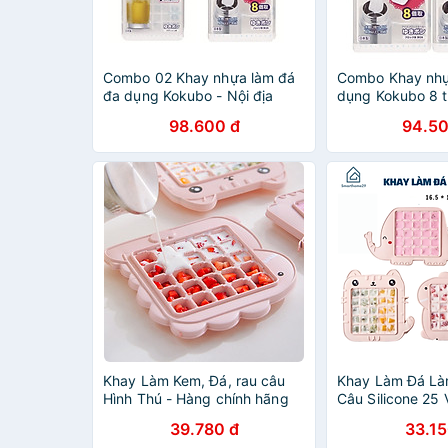
Combo 02 Khay nhựa làm đá
Combo Khay nhự
đa dụng Kokubo - Nội địa
dụng Kokubo 8 t
Nhật Bản (01 khay 8 thanh
Nội địa Nhật Bả
98.600 đ
94.50
dài + 01 khay 84 viên mini)
Khay Làm Kem, Đá, rau câu
Khay Làm Đá Là
Hình Thú - Hàng chính hãng
Câu Silicone 25
(Giao màu ngẫu nhiên)
Làm Kem Hoạt Hì
39.780 đ
33.15
Đồ Dùng Nhà Bế