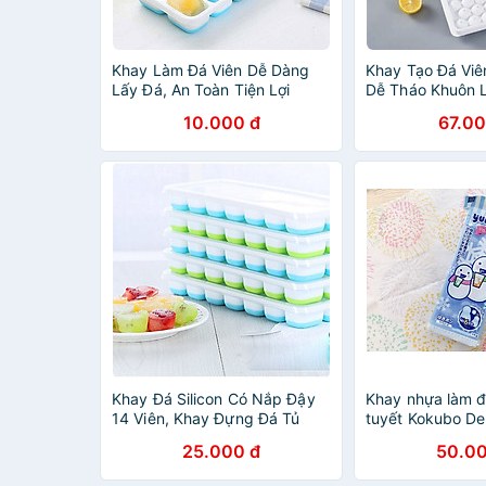
Khay Làm Đá Viên Dễ Dàng
Khay Tạo Đá Viê
Lấy Đá, An Toàn Tiện Lợi
Dễ Tháo Khuôn 
Chính Hãng TOKDODO
Tiện Lợi
10.000 đ
67.00
Khay Đá Silicon Có Nắp Đậy
Khay nhựa làm đ
14 Viên, Khay Đựng Đá Tủ
tuyết Kokubo De
Lạnh, Làm Đá Thạch Kem Bảo
in Japan
25.000 đ
50.00
Quản Chống Mùi Tuyệt Đối-
Hàng Loại 1