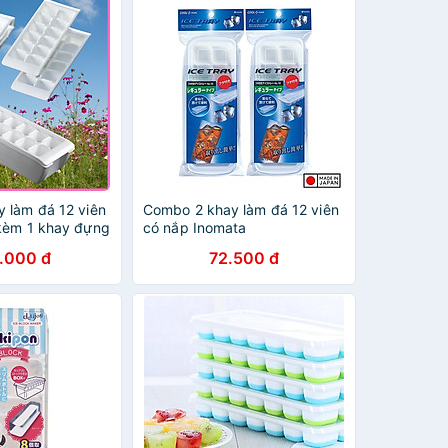
 làm đá 12 viên
Combo 2 khay làm đá 12 viên
kèm 1 khay đựng
có nắp Inomata
pper 10x15cm
.000 đ
72.500 đ