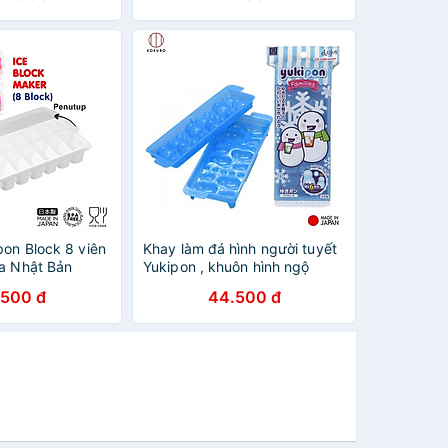
pon Block 8 viên
Khay làm đá hình người tuyết
ịa Nhật Bản
Yukipon , khuôn hình ngộ
nghĩnh đáng yêu thích hợp
.500 đ
44.500 đ
cho nhiều mục đích sử dụng -
nội địa Nhật Bản