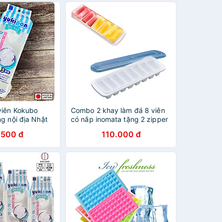
viên Kokubo
Combo 2 khay làm đá 8 viên
g nội địa Nhật
có nắp inomata tặng 2 zipper
n Japan
10cm
.500 đ
110.000 đ