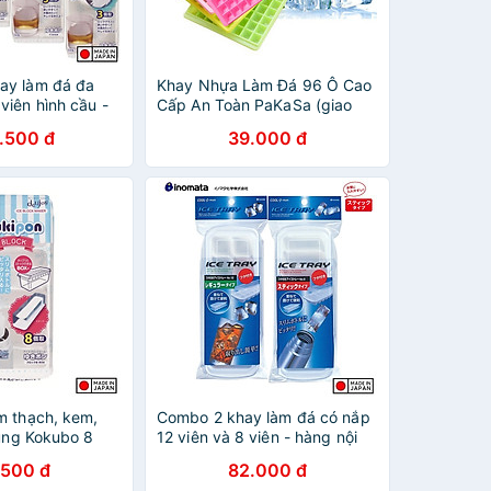
ay làm đá đa
Khay Nhựa Làm Đá 96 Ô Cao
viên hình cầu -
Cấp An Toàn PaKaSa (giao
 Nhật
màu ngẫu nhiên)
.500 đ
39.000 đ
m thạch, kem,
Combo 2 khay làm đá có nắp
dụng Kokubo 8
12 viên và 8 viên - hàng nội
ội địa Nhật Bản
địa Nhật Bản
.500 đ
82.000 đ