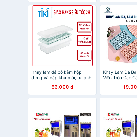
Chính Hãng MIN
Khay làm đá có kèm hộp
Khay Làm Đá Bằ
đựng và nắp khử mùi, tủ lạnh
Viên Tròn Cao C
đủ loại viên tròn kari inochi
Làm Thạch Thôn
56.000 đ
19.00
Nắp Đậy - Chính
(Giao màu ngẫu 