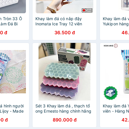
n Tròn 33 Ô
Khay làm đá có nắp đậy
Khay làm đá 
Làm Đá Bi
Inomata Ice Tray 12 viên
Yukipon hàng 
Bản
0 đ
36.500 đ
46
á hình người
Sét 3 Khay làm đá , thạch tổ
Khay làm đá 
Lijoy - Made
ong Ernesto hàng chính hãng
viên - Hàng N
0 đ
890.000 đ
42