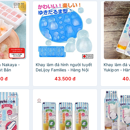
n Nakaya -
Khay làm đá hình người tuyết
Khay làm đá 
ật Bản
DeLijoy Families - Hàng Nội
Yukipon - Hàn
)
Địa Nhật Bản
Bản |#Made i
0 đ
43.500 đ
40