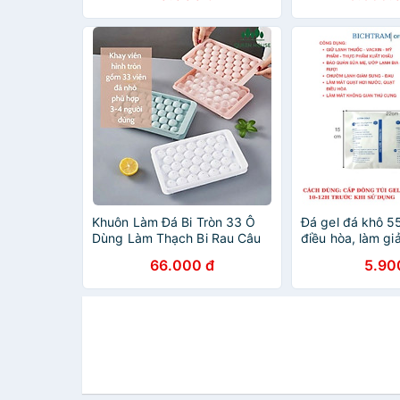
Khuôn Làm Đá Bi Tròn 33 Ô
Đá gel đá khô 5
Dùng Làm Thạch Bi Rau Câu
điều hòa, làm g
Đẹp Mắt
quản thực phẩm
66.000 đ
5.90