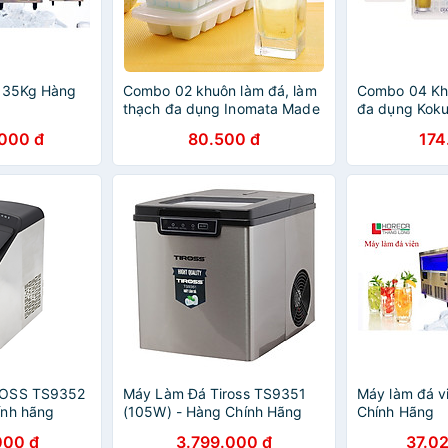
n 35Kg Hàng
Combo 02 khuôn làm đá, làm
Combo 04 Kh
thạch đa dụng Inomata Made
đa dụng Koku
in Japan
đậy chống tr
000 đ
80.500 đ
174
bụi - Nội địa
ROSS TS9352
Máy Làm Đá Tiross TS9351
Máy làm đá v
ính hãng
(105W) - Hàng Chính Hãng
Chính Hãng
000 đ
3.799.000 đ
37.0