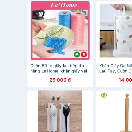
Cuộn 50 tờ giấy lau bếp đa
Khăn Giấy Đa N
năng La'Home, khăn giấy vải
Lau Tay, Cuộn G
không dệt hút thấm tốt tiện
Có Thể Giặt Và 
25.000 đ
14.00
dụng