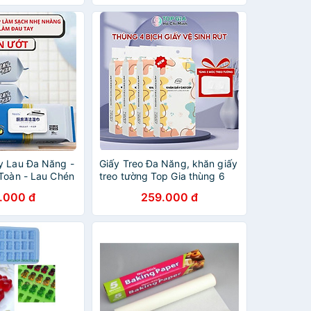
y Lau Đa Năng -
Giấy Treo Đa Năng, khăn giấy
 Toàn - Lau Chén
treo tường Top Gia thùng 6
à Bếp..vv Khăn
bịch đa sắc làm từ bột gỗ
.000 đ
259.000 đ
 Sạch Nhanh Ố
nguyên chất, 1280 tờ 4 lớp
huẩn Hiệu Quả
dai, dày dặn caop cấp