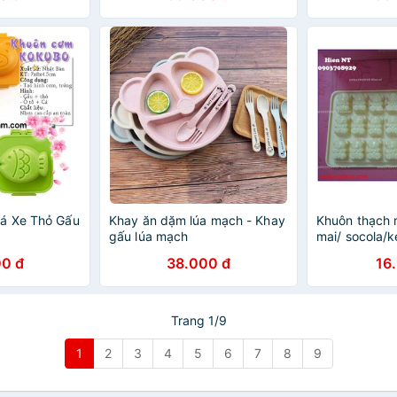
á Xe Thỏ Gấu
Khay ăn dặm lúa mạch - Khay
Khuôn thạch 
gấu lúa mạch
mai/ socola/
0 đ
38.000 đ
16
Trang 1/9
1
2
3
4
5
6
7
8
9