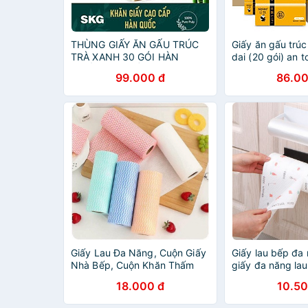
THÙNG GIẤY ĂN GẤU TRÚC
Giấy ăn gấu trúc 
TRÀ XANH 30 GÓI HÀN
dai (20 gói) an t
QUỐC CAO CẤP SKG
dụng, giấy ăn a
99.000 đ
86.00
chất tẩy trắng
Giấy Lau Đa Năng, Cuộn Giấy
Giấy lau bếp đa
Nhà Bếp, Cuộn Khăn Thấm
giấy đa năng la
Dầu Tiện Lợi
tờ
18.000 đ
10.50