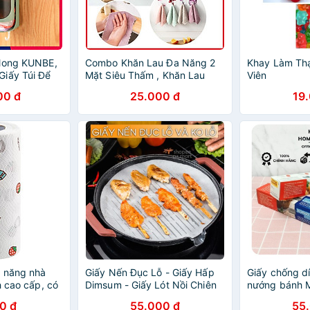
ilong KUNBE,
Combo Khăn Lau Đa Năng 2
Khay Làm Thạ
iấy Túi Để
Mặt Siêu Thấm , Khăn Lau
Viên
Tiện Dụng
Bếp , Khăn Lau Kính , Khăn
00 đ
25.000 đ
19
 Gian
Lau Chén Bát , Khăn Lau Tay ,
Khăn Lau Ô Tô PaKaSa
a năng nhà
Giấy Nến Đục Lỗ - Giấy Hấp
Giấy chống dí
h cao cấp, có
Dimsum - Giấy Lót Nồi Chiên
nướng bánh Mo
Tặng 1 khăn
Không Dầu Không Lỗ
30cmx5m
0 đ
55.000 đ
55