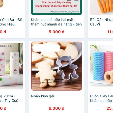
ỗ Cao Su - Đồ
Khăn lau nhà bếp hai mặt
Rĩa Cán Nhựa
ơng Hiệu
thấm hút nhanh đa năng - tiện
Cái/Vỉ
dụng hơn khăn giấy vệ sinh
0 đ
5.000 đ
11
kháng khuẩn mềm mịn
ng 20cm -
Nhấn hình gấu
Cuộn Giấy L
au Tay Cuộn
Khăn lau bếp
c
tái sử dụng 
0 đ
6.000 đ
25