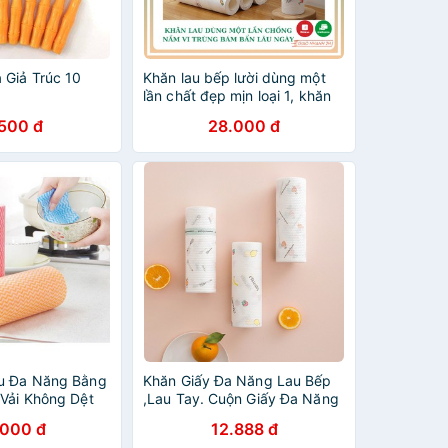
 Giả Trúc 10
Khăn lau bếp lười dùng một
lần chất đẹp mịn loại 1, khăn
giấy lau bếp đa năng thấm
.500 đ
28.000 đ
dầu mỡ tiện dụng
au Đa Năng Bằng
Khăn Giấy Đa Năng Lau Bếp
 Vải Không Dệt
,Lau Tay. Cuộn Giấy Đa Năng
được
Có Thể Giặt Và Tái Sử Dụng
.000 đ
12.888 đ
88289 Tiện Ích Việt Nam 99