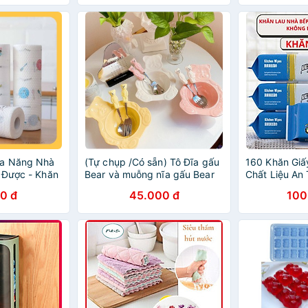
Đa Năng Nhà
(Tự chụp /Có sẵn) Tô Đĩa gấu
160 Khăn Giấ
 Được - Khăn
Bear và muỗng nĩa gấu Bear
Chất Liệu An
1 Cuộn To
Đĩa , Lau Nh
0 đ
45.000 đ
100
Thìa gỗ ngẫu
Ướt Lau Bếp
Dầu, Kháng K