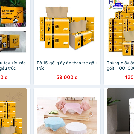
u tay zíc zắc
Bộ 15 gói giấy ăn than tre gấu
Thùng giấy ă
 gấu trúc
trúc
gói) 1 GÓI 3
0 đ
59.000 đ
120