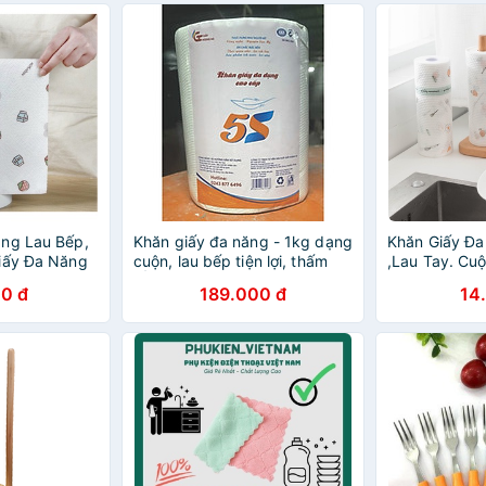
ăng Lau Bếp,
Khăn giấy đa năng - 1kg dạng
Khăn Giấy Đa
iấy Đa Năng
cuộn, lau bếp tiện lợi, thấm
,Lau Tay. Cu
Tái Sử Dụng
DẦU MỠ tốt, giấy thấm thực
Có Thể Giặt 
0 đ
189.000 đ
14
phẩm, bảo quản rau củ, giấy
88289
ăn