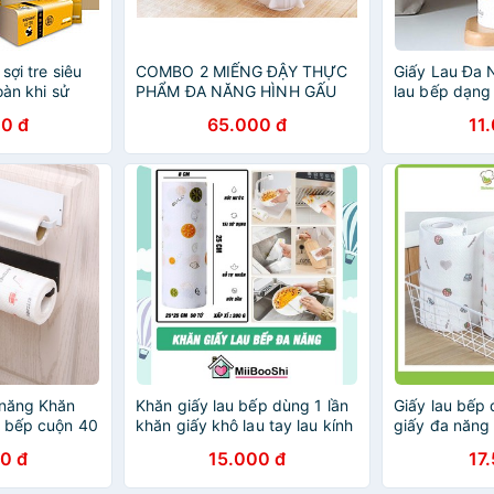
sợi tre siêu
COMBO 2 MIẾNG ĐẬY THỰC
Giấy Lau Đa 
oàn khi sử
PHẨM ĐA NĂNG HÌNH GẤU
lau bếp dạng
n toàn không
TRÚC
0 đ
65.000 đ
11
 năng Khăn
Khăn giấy lau bếp dùng 1 lần
Giấy lau bếp
u bếp cuộn 40
khăn giấy khô lau tay lau kính
giấy đa năng
siêu thấm đa năng tiện lợi
tờ Kichemo -
0 đ
15.000 đ
17
dạng cuộn MiibooShi AD5555