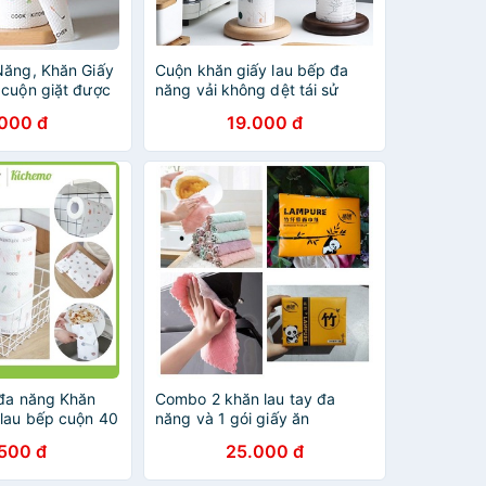
Năng, Khăn Giấy
Cuộn khăn giấy lau bếp đa
 cuộn giặt được
năng vải không dệt tái sử
dụng G270-KhanLauBep
.000 đ
19.000 đ
.Khăn giấy đa năng loại cuộn
 đa năng Khăn
Combo 2 khăn lau tay đa
 lau bếp cuộn 40
năng và 1 gói giấy ăn
 GLB
.500 đ
25.000 đ