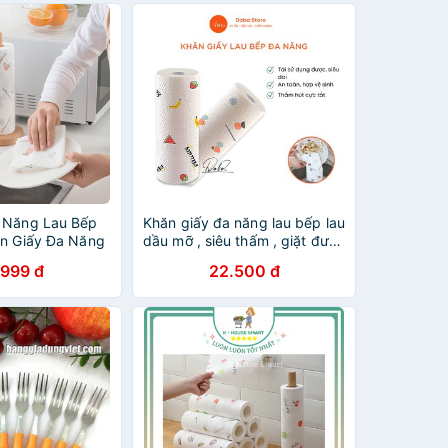
 Năng Lau Bếp
Khăn giấy đa năng lau bếp lau
ộn Giấy Đa Năng
dầu mỡ , siêu thấm , giặt được
Và Tái Sử Dụng
.999 đ
22.500 đ