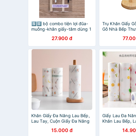
5️⃣0️⃣ bộ combo tiện lợi đũa-
Trụ Khăn Giấy G
muỗng-khăn giấy-tăm dùng 1
Gỗ Nhà Bếp Thư
lần
Trường Sơn
27.900 đ
77.00
Khăn Giấy Đa Năng Lau Bếp,
Giấy Lau Đa Nă
Lau Tay, Cuộn Giấy Đa Năng
Khăn Lau Bếp, L
Có Thể Giặt Và Tái Sử Dụng
Có Thể Giặt Đượ
15.000 đ
14.90
88289 Shop Giang Phạm