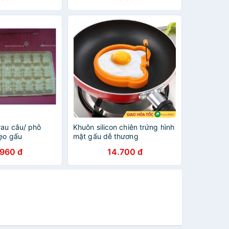
rau câu/ phô
Khuôn silicon chiên trứng hình
kẹo gấu
mặt gấu dễ thương
.960 đ
14.700 đ