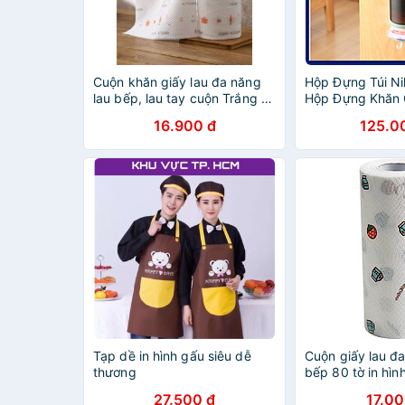
Cuộn khăn giấy lau đa năng
Hộp Đựng Túi N
lau bếp, lau tay cuộn Trắng có
Hộp Đựng Khăn G
thể giặt được và tái sử dụng
Rác Dán Tường 
16.900 đ
125.0
Tiết Kiệm Không
Tạp dề in hình gấu siêu dễ
Cuộn giấy lau đ
thương
bếp 80 tờ in hìn
thể giặt được - 
27.500 đ
17.00
lau tay cao cấp