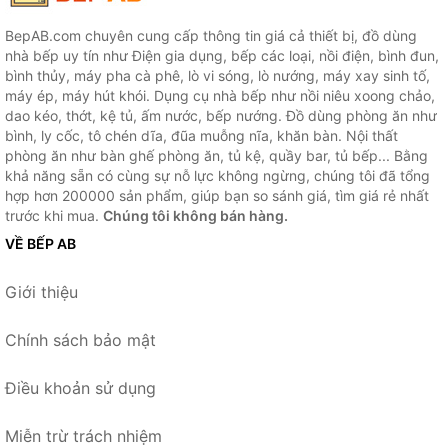
BepAB.com chuyên cung cấp thông tin giá cả thiết bị, đồ dùng
nhà bếp uy tín như Điện gia dụng, bếp các loại, nồi điện, bình đun,
bình thủy, máy pha cà phê, lò vi sóng, lò nướng, máy xay sinh tố,
máy ép, máy hút khói. Dụng cụ nhà bếp như nồi niêu xoong chảo,
dao kéo, thớt, kệ tủ, ấm nước, bếp nướng. Đồ dùng phòng ăn như
bình, ly cốc, tô chén dĩa, đũa muỗng nĩa, khăn bàn. Nội thất
phòng ăn như bàn ghế phòng ăn, tủ kệ, quầy bar, tủ bếp... Bằng
khả năng sẵn có cùng sự nỗ lực không ngừng, chúng tôi đã tổng
hợp hơn 200000 sản phẩm, giúp bạn so sánh giá, tìm giá rẻ nhất
trước khi mua.
Chúng tôi không bán hàng.
VỀ BẾP AB
Giới thiệu
Chính sách bảo mật
Điều khoản sử dụng
Miễn trừ trách nhiệm