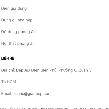
Điện gia dụng
Dụng cụ nhà bếp
Đồ dùng phòng ăn
Nội thất phòng ăn
LIÊN HỆ
Địa chỉ:
Bếp AB
Điện Biên Phủ, Phường 6, Quận 3,
Tp.HCM
Email: lienhe@gianbep.com
Liên kết hữu ích:
Tỷ giá
,
The Face Shop 360
,
Giá Vàng
,
Web Giá
,
Giá