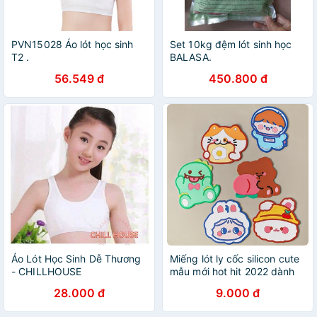
PVN15028 Áo lót học sinh
Set 10kg đệm lót sinh học
T2 .
BALASA.
56.549 đ
450.800 đ
Áo Lót Học Sinh Dễ Thương
Miếng lót ly cốc silicon cute
- CHILLHOUSE
mẫu mới hot hit 2022 dành
cho nhân viên văn phòng và
28.000 đ
9.000 đ
học sinh sinh viên