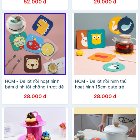
52.000 đ
29.000 đ
khối
khẩu Thái Lan
HCM - Đế lót nồi hoạt hình
HCM - Đế lót nồi hình thú
bám dính tốt chống trượt dễ
hoạt hình 15cm cute trẻ
dàng vệ sinh làm sạch như
trung xài bền dễ vệ sinh làm
28.000 đ
28.000 đ
mới
sạch