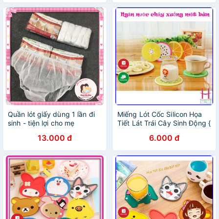
Quần lót giấy dùng 1 lần đi
Miếng Lót Cốc Silicon Họa
sinh - tiện lợi cho mẹ
Tiết Lát Trái Cây Sinh Động {
H }
13.000 đ
6.000 đ