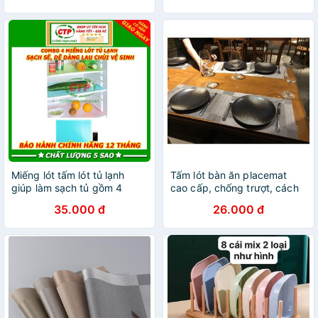
Miếng lót tấm lót tủ lạnh
Tấm lót bàn ăn placemat
giúp làm sạch tủ gồm 4
cao cấp, chống trượt, cách
miếng dễ dàng vệ sinh
nhiệt, dễ vệ sinh - LÓT BÀN
35.000 đ
26.000 đ
ĂN