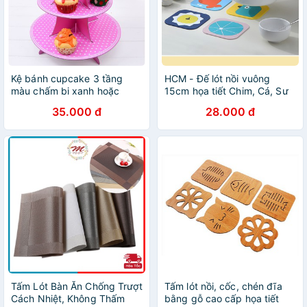
Kệ bánh cupcake 3 tầng
HCM - Đế lót nồi vuông
màu chấm bi xanh hoặc
15cm họa tiết Chim, Cá, Sư
chấm bi hồng trang trí sinh
tử trẻ trung hiện đại dễ vệ
35.000 đ
28.000 đ
nhật thôi nôi
sinh làm sạch
Tấm Lót Bàn Ăn Chống Trượt
Tấm lót nồi, cốc, chén đĩa
Cách Nhiệt, Không Thấm
bằng gỗ cao cấp họa tiết