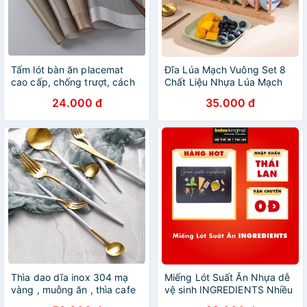
Tấm lót bàn ăn placemat
Đĩa Lúa Mạch Vuông Set 8
cao cấp, chống trượt, cách
Chất Liệu Nhựa Lúa Mạch
nhiệt, dễ vệ sinh - [LÓT BÀN
Sinh Học An Toàn Cho Sức
24.000 đ
35.000 đ
ĂN]
Khoẻ
Thìa dao dĩa inox 304 mạ
Miếng Lót Suất Ăn Nhựa dễ
vàng , muỗng ăn , thìa cafe
vệ sinh INGREDIENTS Nhiều
sinh tố dày dặn inox nguyên
Màu Index Living Mall Nhập