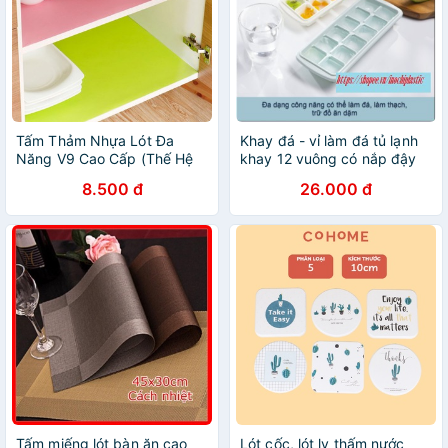
Tấm Thảm Nhựa Lót Đa
Khay đá - vỉ làm đá tủ lạnh
Năng V9 Cao Cấp (Thế Hệ
khay 12 vuông có nắp đậy
2) - Lót Tủ Lạnh, Ngăn Bàn,
bằng nhựa nguyên sinh karu
8.500 đ
26.000 đ
Tủ Bếp, Dễ Vệ Sinh, Chống
inochi Nhật Bản chính hãng
Nước
cao cấp
Tấm miếng lót bàn ăn cao
Lót cốc, lót ly thấm nước