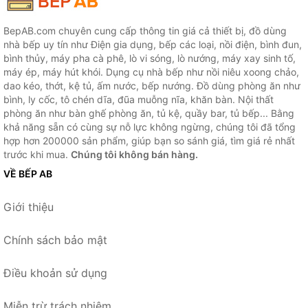
BepAB.com chuyên cung cấp thông tin giá cả thiết bị, đồ dùng
nhà bếp uy tín như Điện gia dụng, bếp các loại, nồi điện, bình đun,
bình thủy, máy pha cà phê, lò vi sóng, lò nướng, máy xay sinh tố,
máy ép, máy hút khói. Dụng cụ nhà bếp như nồi niêu xoong chảo,
dao kéo, thớt, kệ tủ, ấm nước, bếp nướng. Đồ dùng phòng ăn như
bình, ly cốc, tô chén dĩa, đũa muỗng nĩa, khăn bàn. Nội thất
phòng ăn như bàn ghế phòng ăn, tủ kệ, quầy bar, tủ bếp... Bằng
khả năng sẵn có cùng sự nỗ lực không ngừng, chúng tôi đã tổng
hợp hơn 200000 sản phẩm, giúp bạn so sánh giá, tìm giá rẻ nhất
trước khi mua.
Chúng tôi không bán hàng.
VỀ BẾP AB
Giới thiệu
Chính sách bảo mật
Điều khoản sử dụng
Miễn trừ trách nhiệm