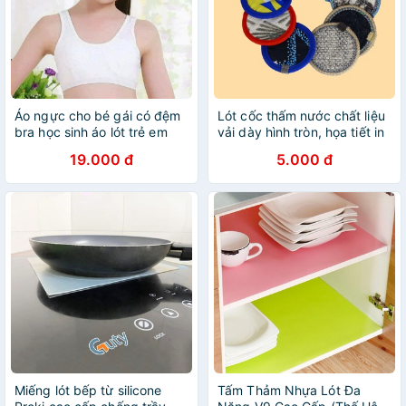
Áo ngực cho bé gái có đệm
Lót cốc thấm nước chất liệu
bra học sinh áo lót trẻ em
vải dày hình tròn, họa tiết in
thoáng mát Cho bé Cho bé
bền đẹp, dễ dàng vệ sinh,
19.000 đ
5.000 đ
50kg trở lại
nhiều màu lựa chọn
Miếng lót bếp từ silicone
Tấm Thảm Nhựa Lót Đa