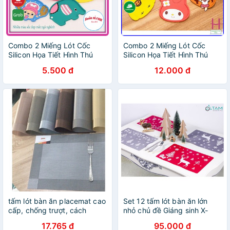
Combo 2 Miếng Lót Cốc
Combo 2 Miếng Lót Cốc
Silicon Họa Tiết Hình Thú
Silicon Họa Tiết Hình Thú
Sinh Động br00458
Sinh Động { H }
5.500 đ
12.000 đ
tấm lót bàn ăn placemat cao
Set 12 tấm lót bàn ăn lớn
cấp, chống trượt, cách
nhỏ chủ đề Giáng sinh X-
nhiệt, dễ vệ sinh
TLBA-01
17.765 đ
95.000 đ