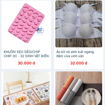
KHUÔN KẸO DẺO/CHIP
Áo lót nũ sinh bát ngang
CHIP (II) - 32 SINH VẬT BIỂN
đệm vừa xinh xắn
30.000 đ
32.000 đ