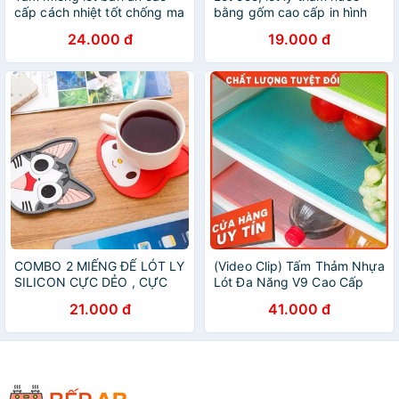
cấp cách nhiệt tốt chống ma
bằng gốm cao cấp in hình
sát dễ dàng vệ sinh hình chử
cây xương rồng, dễ dàng vệ
24.000 đ
19.000 đ
nhật không thấm nước màu
sinh chống nấm mốc, nhiều
nâu đen
màu lựa chọn
COMBO 2 MIẾNG ĐẾ LÓT LY
(Video Clip) Tấm Thảm Nhựa
SILICON CỰC DẺO , CỰC
Lót Đa Năng V9 Cao Cấp
BỀN HÌNH THÚ NGỘ
(Thế Hệ 2) - Lót Tủ Lạnh,
21.000 đ
41.000 đ
NGHĨNH ĐÁNG YÊU DỄ
Ngăn Bàn, Tủ Bếp, Dễ Vệ
DÀNG VỆ SINH CẤT GỌN
Sinh, Chống Nước
NGĂN TƯƠM NƯỚC