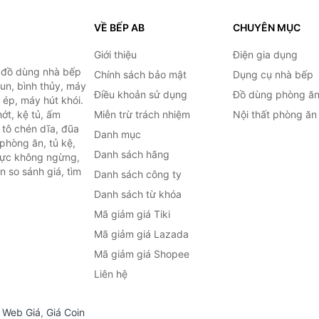
VỀ BẾP AB
CHUYÊN MỤC
Giới thiệu
Điện gia dụng
, đồ dùng nhà bếp
Chính sách bảo mật
Dụng cụ nhà bếp
đun, bình thủy, máy
Điều khoản sử dụng
Đồ dùng phòng ă
 ép, máy hút khói.
ớt, kệ tủ, ấm
Miễn trừ trách nhiệm
Nội thất phòng ăn
 tô chén dĩa, đũa
Danh mục
phòng ăn, tủ kệ,
Danh sách hãng
 lực không ngừng,
 so sánh giá, tìm
Danh sách công ty
.
Danh sách từ khóa
Mã giảm giá Tiki
Mã giảm giá Lazada
Mã giảm giá Shopee
Liên hệ
,
Web Giá
,
Giá Coin