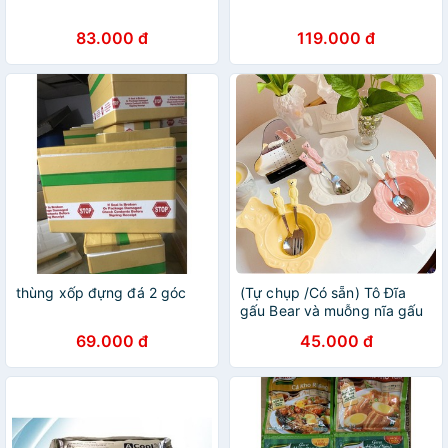
83.000 đ
119.000 đ
thùng xốp đựng đá 2 góc
(Tự chụp /Có sẵn) Tô Đĩa
gấu Bear và muỗng nĩa gấu
Bear
69.000 đ
45.000 đ