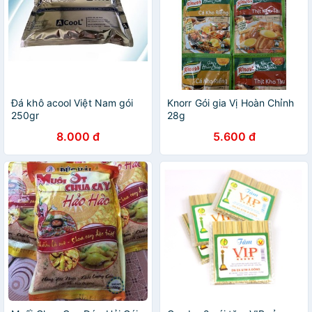
Đá khô acool Việt Nam gói
Knorr Gói gia Vị Hoàn Chỉnh
250gr
28g
8.000 đ
5.600 đ