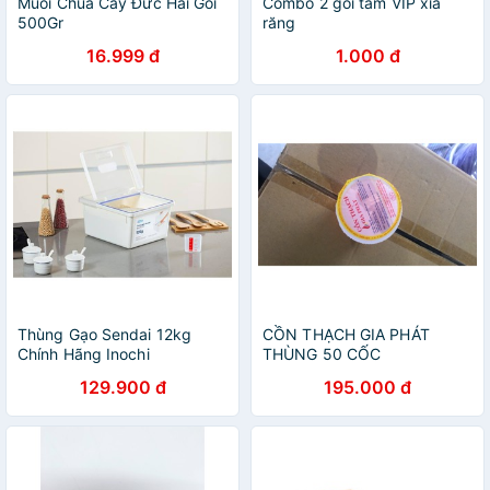
Muối Chua Cay Đức Hải Gói
Combo 2 gói tăm VIP xỉa
500Gr
răng
16.999 đ
1.000 đ
Thùng Gạo Sendai 12kg
CỒN THẠCH GIA PHÁT
Chính Hãng Inochi
THÙNG 50 CỐC
129.900 đ
195.000 đ