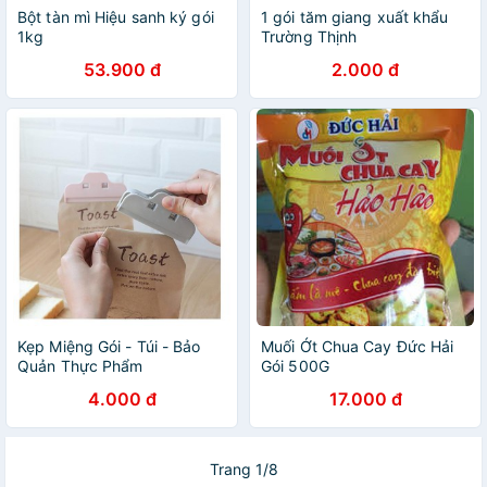
Bột tàn mì Hiệu sanh ký gói
1 gói tăm giang xuất khẩu
1kg
Trường Thịnh
53.900 đ
2.000 đ
Kẹp Miệng Gói - Túi - Bảo
Muối Ớt Chua Cay Đức Hải
Quản Thực Phẩm
Gói 500G
4.000 đ
17.000 đ
Trang 1/8