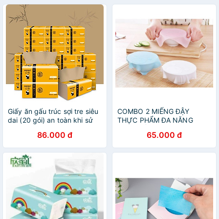
Giấy ăn gấu trúc sợi tre siêu
COMBO 2 MIẾNG ĐẬY
dai (20 gói) an toàn khi sử
THỰC PHẨM ĐA NĂNG
dụng, giấy ăn an toàn không
HÌNH GẤU TRÚC
86.000 đ
65.000 đ
chất tẩy trắng