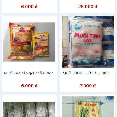
6.000 đ
25.000 đ
Muối Hảo hảo gói nhỏ 100gr
MUỐI TINH I - ỐT GÓI 1KG
6.000 đ
7.000 đ