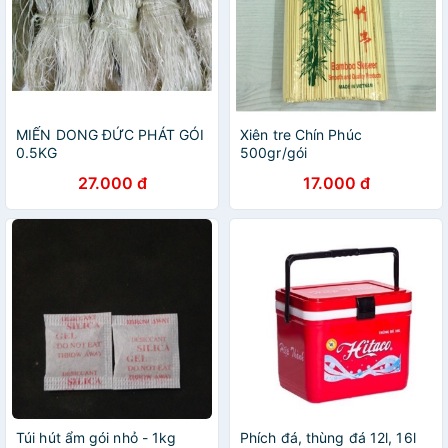
MIẾN DONG ĐỨC PHÁT GÓI
Xiên tre Chín Phúc
0.5KG
500gr/gói
27.000 đ
17.000 đ
Túi hút ẩm gói nhỏ - 1kg
Phích đá, thùng đá 12l, 16l