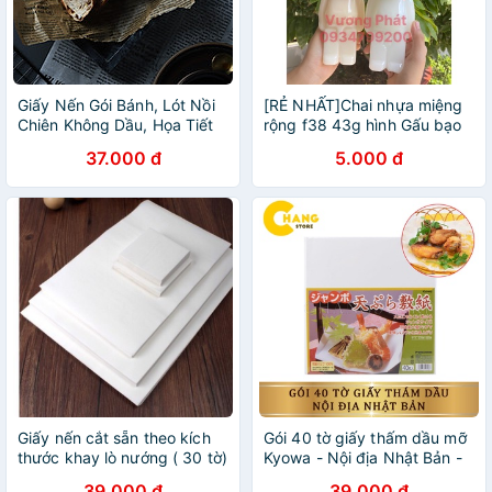
Giấy Nến Gói Bánh, Lót Nồi
[RẺ NHẤT]Chai nhựa miệng
Chiên Không Dầu, Họa Tiết
rộng f38 43g hình Gấu bạo
Giấy Báo Thấm Hút Dầu Mỡ
lực, chai gấu đựng kẹo inb
37.000 đ
5.000 đ
Cực Tốt
tặng kèm tem dán ( tối đa
30 chai)
Giấy nến cắt sẵn theo kích
Gói 40 tờ giấy thấm dầu mỡ
thước khay lò nướng ( 30 tờ)
Kyowa - Nội địa Nhật Bản -
Hàng cap cấp
39.000 đ
39.000 đ