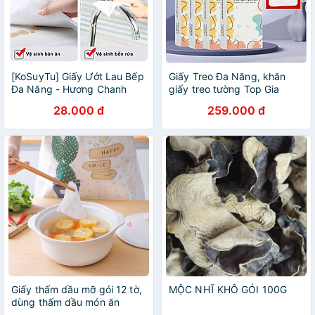
[KoSuyTu] Giấy Ướt Lau Bếp
Giấy Treo Đa Năng, khăn
Đa Năng - Hương Chanh
giấy treo tường Top Gia
Thơm Mát Không Độc Hại -
thùng 6 bịch đa sắc làm từ
28.000 đ
259.000 đ
Gói 80 Tờ Siêu To
bột gỗ nguyên chất, 1280 tờ
4 lớp dai, dày dặn caop cấp
Giấy thấm dầu mỡ gói 12 tờ,
MỘC NHĨ KHÔ GÓI 100G
dùng thấm dầu món ăn
chiên, rán, nước lẩu dùng