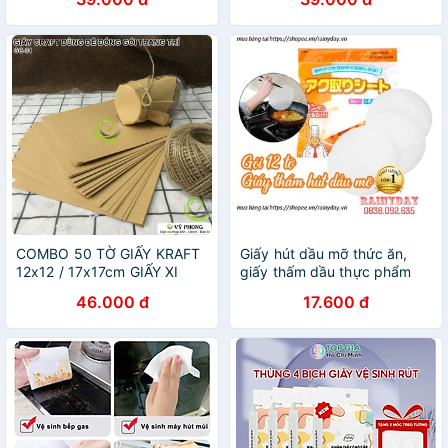
COMBO 50 TỜ GIẤY KRAFT
Giấy hút dầu mỡ thức ăn,
12x12 / 17x17cm GIẤY XI
giấy thấm dầu thực phẩm
MĂNG TRANG TRÍ ĐÓNG
váng dầu mỡ ăn lẩu, hầm,
46.000 đ
17.600 đ
GÓI HỘP BAO BÌ NẮP CHAI
chiên rán - gói 12 tờ
PUDDING GC-01