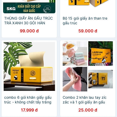
THÙNG GIẤY ĂN GẤU TRÚC
Bộ 15 gói giấy ăn than tre
TRÀ XANH 30 GÓI HÀN
gấu trúc
QUỐC CAO CẤP SKG
99.000 đ
59.000 đ
combo 6 gói khăn giấy gấu
Combo 2 khăn lau tay zíc
trúc - không chất tẩy trắng
zắc và 1 gói giấy ăn gấu
trúc
17.999 đ
25.000 đ