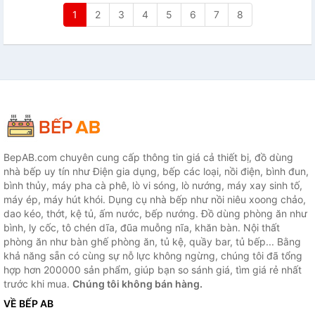
1
2
3
4
5
6
7
8
BepAB.com chuyên cung cấp thông tin giá cả thiết bị, đồ dùng
nhà bếp uy tín như Điện gia dụng, bếp các loại, nồi điện, bình đun,
bình thủy, máy pha cà phê, lò vi sóng, lò nướng, máy xay sinh tố,
máy ép, máy hút khói. Dụng cụ nhà bếp như nồi niêu xoong chảo,
dao kéo, thớt, kệ tủ, ấm nước, bếp nướng. Đồ dùng phòng ăn như
bình, ly cốc, tô chén dĩa, đũa muỗng nĩa, khăn bàn. Nội thất
phòng ăn như bàn ghế phòng ăn, tủ kệ, quầy bar, tủ bếp... Bằng
khả năng sẵn có cùng sự nỗ lực không ngừng, chúng tôi đã tổng
hợp hơn 200000 sản phẩm, giúp bạn so sánh giá, tìm giá rẻ nhất
trước khi mua.
Chúng tôi không bán hàng.
VỀ BẾP AB